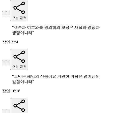
구절 공유
“
겸손과 여호와를 경외함의 보응은 재물과 영광과
생명이니라
”
잠언 22:4
구절 공유
“
교만은 패망의 선봉이요 거만한 마음은 넘어짐의
앞잡이니라
”
잠언 16:18