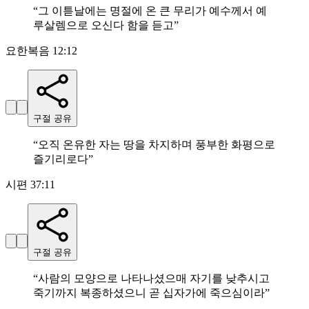
“
그 이튿날에는 명절에 온 큰 무리가 예수께서 예
루살렘으로 오신다 함을 듣고
”
요한복음 12:12
구절 공유
“
오직 온유한 자는 땅을 차지하며 풍부한 화평으로
즐기리로다
”
시편 37:11
구절 공유
“
사람의 모양으로 나타나셨으매 자기를 낮추시고
죽기까지 복종하셨으니 곧 십자가에 죽으심이라
”