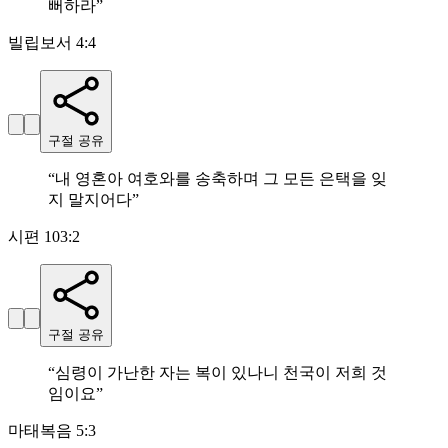
뻐하라
”
빌립보서 4:4
구절 공유
“
내 영혼아 여호와를 송축하며 그 모든 은택을 잊
지 말지어다
”
시편 103:2
구절 공유
“
심령이 가난한 자는 복이 있나니 천국이 저희 것
임이요
”
마태복음 5:3