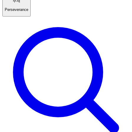
주제
Perseverance