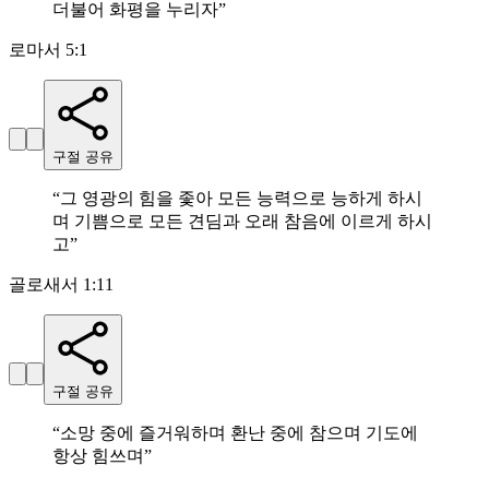
더불어 화평을 누리자
”
로마서 5:1
구절 공유
“
그 영광의 힘을 좇아 모든 능력으로 능하게 하시
며 기쁨으로 모든 견딤과 오래 참음에 이르게 하시
고
”
골로새서 1:11
구절 공유
“
소망 중에 즐거워하며 환난 중에 참으며 기도에
항상 힘쓰며
”