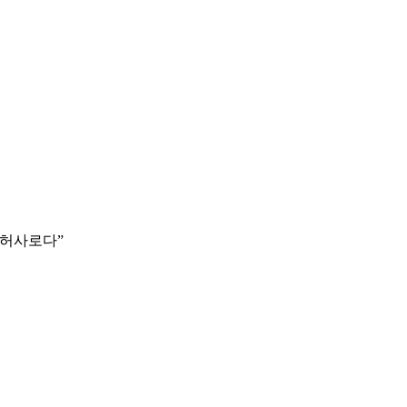
 허사로다
”