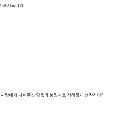
달아보시느니라
”
 각 사람에게 나눠주신 믿음의 분량대로 지혜롭게 생각하라
”