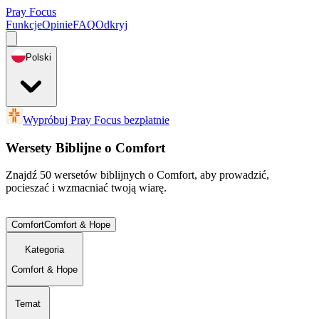
Pray Focus
Funkcje
Opinie
FAQ
Odkryj
Polski
Wypróbuj Pray Focus bezpłatnie
Wersety Biblijne o Comfort
Znajdź 50 wersetów biblijnych o Comfort, aby prowadzić,
pocieszać i wzmacniać twoją wiarę.
Comfort
Comfort & Hope
Kategoria
Comfort & Hope
Temat