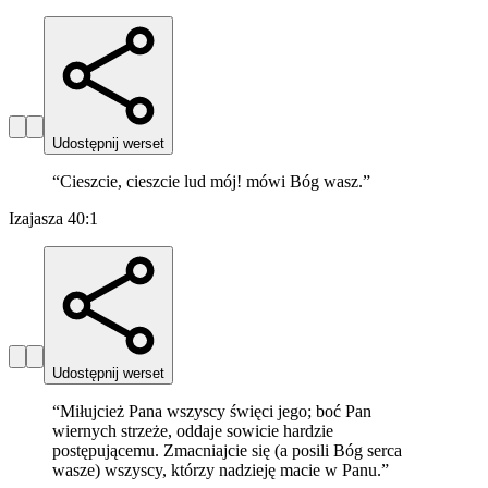
Udostępnij werset
“
Cieszcie, cieszcie lud mój! mówi Bóg wasz.
”
Izajasza 40:1
Udostępnij werset
“
Miłujcież Pana wszyscy święci jego; boć Pan
wiernych strzeże, oddaje sowicie hardzie
postępującemu. Zmacniajcie się (a posili Bóg serca
wasze) wszyscy, którzy nadzieję macie w Panu.
”