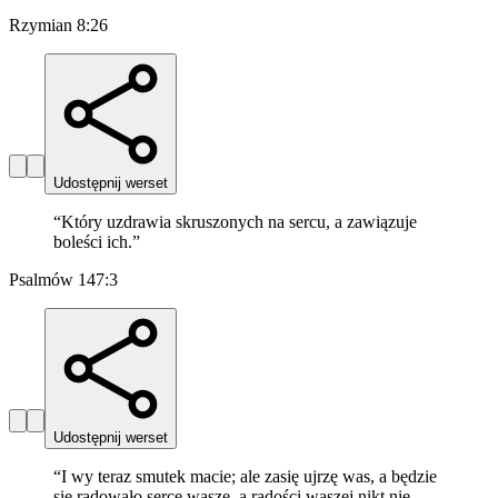
Rzymian 8:26
Udostępnij werset
“
Który uzdrawia skruszonych na sercu, a zawiązuje
boleści ich.
”
Psalmów 147:3
Udostępnij werset
“
I wy teraz smutek macie; ale zasię ujrzę was, a będzie
się radowało serce wasze, a radości waszej nikt nie