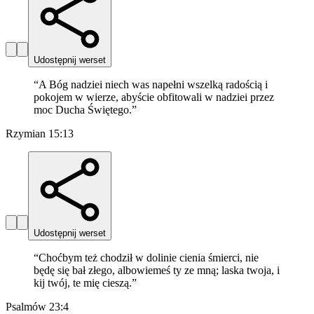
Udostępnij werset
“
A Bóg nadziei niech was napełni wszelką radością i
pokojem w wierze, abyście obfitowali w nadziei przez
moc Ducha Świętego.
”
Rzymian 15:13
Udostępnij werset
“
Choćbym też chodził w dolinie cienia śmierci, nie
będę się bał złego, albowiemeś ty ze mną; laska twoja, i
kij twój, te mię cieszą.
”
Psalmów 23:4