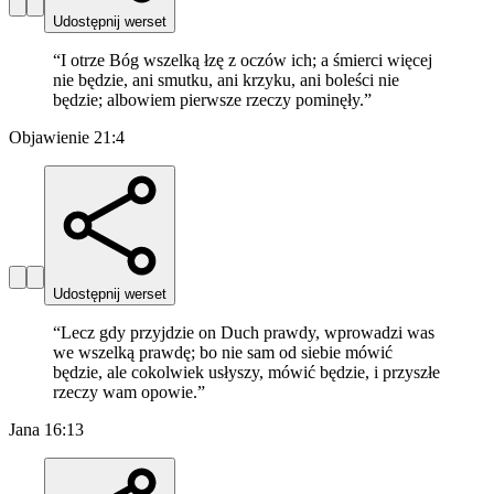
Udostępnij werset
“
I otrze Bóg wszelką łzę z oczów ich; a śmierci więcej
nie będzie, ani smutku, ani krzyku, ani boleści nie
będzie; albowiem pierwsze rzeczy pominęły.
”
Objawienie 21:4
Udostępnij werset
“
Lecz gdy przyjdzie on Duch prawdy, wprowadzi was
we wszelką prawdę; bo nie sam od siebie mówić
będzie, ale cokolwiek usłyszy, mówić będzie, i przyszłe
rzeczy wam opowie.
”
Jana 16:13