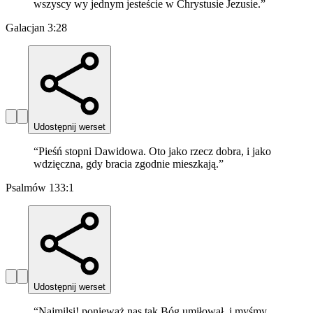
wszyscy wy jednym jesteście w Chrystusie Jezusie.
”
Galacjan 3:28
Udostępnij werset
“
Pieśń stopni Dawidowa. Oto jako rzecz dobra, i jako
wdzięczna, gdy bracia zgodnie mieszkają.
”
Psalmów 133:1
Udostępnij werset
“
Najmilsi! ponieważ nas tak Bóg umiłował, i myśmy