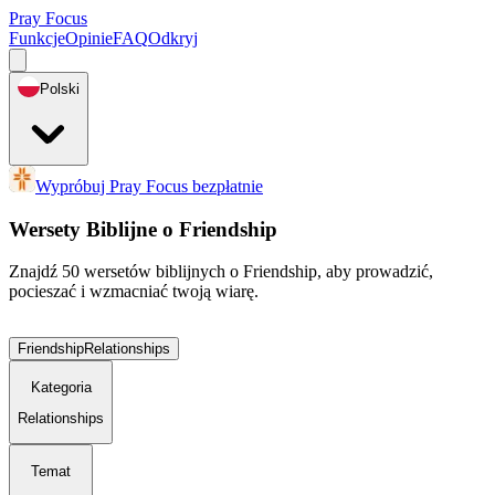
Pray Focus
Funkcje
Opinie
FAQ
Odkryj
Polski
Wypróbuj Pray Focus bezpłatnie
Wersety Biblijne o Friendship
Znajdź 50 wersetów biblijnych o Friendship, aby prowadzić,
pocieszać i wzmacniać twoją wiarę.
Friendship
Relationships
Kategoria
Relationships
Temat