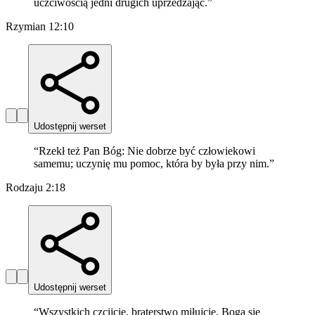
uczciwością jedni drugich uprzedzając.
”
Rzymian 12:10
Udostępnij werset
“
Rzekł też Pan Bóg: Nie dobrze być człowiekowi
samemu; uczynię mu pomoc, która by była przy nim.
”
Rodzaju 2:18
Udostępnij werset
“
Wszystkich czcijcie, braterstwo miłujcie, Boga się