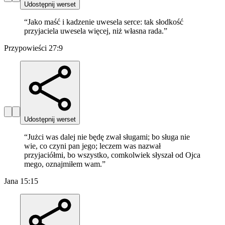
Udostępnij werset
“
Jako maść i kadzenie uwesela serce: tak słodkość
przyjaciela uwesela więcej, niż własna rada.
”
Przypowieści 27:9
Udostępnij werset
“
Jużci was dalej nie będę zwał sługami; bo sługa nie
wie, co czyni pan jego; leczem was nazwał
przyjaciółmi, bo wszystko, comkolwiek słyszał od Ojca
mego, oznajmiłem wam.
”
Jana 15:15