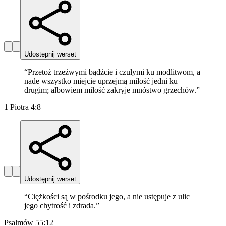
Udostępnij werset
“
Przetoż trzeźwymi bądźcie i czułymi ku modlitwom, a
nade wszystko miejcie uprzejmą miłość jedni ku
drugim; albowiem miłość zakryje mnóstwo grzechów.
”
1 Piotra 4:8
Udostępnij werset
“
Ciężkości są w pośrodku jego, a nie ustępuje z ulic
jego chytrość i zdrada.
”
Psalmów 55:12