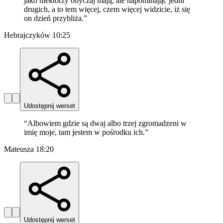
jako niektórzy obyczaj mają, ale napominając jedni
drugich, a to tem więcej, czem więcej widzicie, iż się
on dzień przybliża.
”
Hebrajczyków 10:25
Udostępnij werset
“
Albowiem gdzie są dwaj albo trzej zgromadzeni w
imię moje, tam jestem w pośrodku ich.
”
Mateusza 18:20
Udostępnij werset