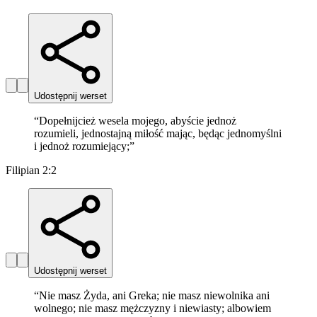
Udostępnij werset
“
Dopełnijcież wesela mojego, abyście jednoż
rozumieli, jednostajną miłość mając, będąc jednomyślni
i jednoż rozumiejący;
”
Filipian 2:2
Udostępnij werset
“
Nie masz Żyda, ani Greka; nie masz niewolnika ani
wolnego; nie masz mężczyzny i niewiasty; albowiem