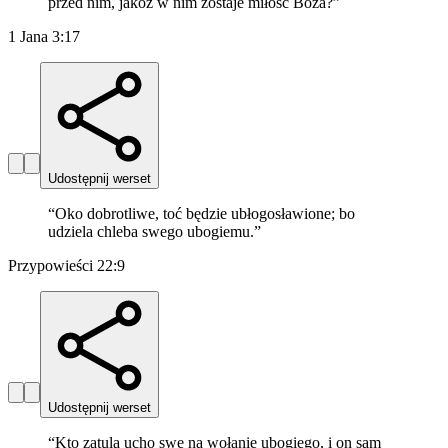
przed nim, jakoż w nim zostaje miłość Boża?
”
1 Jana 3:17
Udostępnij werset
“
Oko dobrotliwe, toć będzie ubłogosławione; bo
udziela chleba swego ubogiemu.
”
Przypowieści 22:9
Udostępnij werset
“
Kto zatula ucho swe na wołanie ubogiego, i on sam