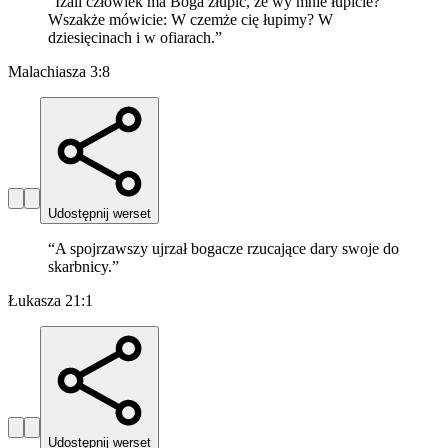
“
Izali człowiek ma Boga złupić, że wy mnie łupicie?
Wszakże mówicie: W czemże cię łupimy? W
dziesięcinach i w ofiarach.
”
Malachiasza 3:8
Udostępnij werset
“
A spojrzawszy ujrzał bogacze rzucające dary swoje do
skarbnicy.
”
Łukasza 21:1
Udostępnij werset