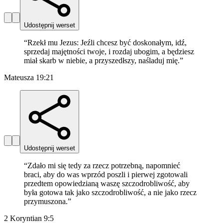
Udostępnij werset
“
Rzekł mu Jezus: Jeźli chcesz być doskonałym, idź,
sprzedaj majętności twoje, i rozdaj ubogim, a będziesz
miał skarb w niebie, a przyszedłszy, naśladuj mię.
”
Mateusza 19:21
Udostępnij werset
“
Zdało mi się tedy za rzecz potrzebną, napomnieć
braci, aby do was wprzód poszli i pierwej zgotowali
przedtem opowiedzianą waszę szczodrobliwość, aby
była gotowa tak jako szczodrobliwość, a nie jako rzecz
przymuszona.
”
2 Koryntian 9:5