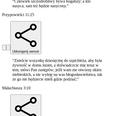
“
Człowiek szczodrobliwy bywa bogatszy; a kto
nasyca, sam też będzie nasycony.
”
Przypowieści 11:25
Udostępnij werset
“
Znieście wszystkę dziesięcinę do szpichleża, aby była
żywność w domu moim, a doświadczcie mię teraz w
tem, mówi Pan zastępów; jeźli wam nie otworzę okien
niebieskich, a nie wyleję na was błogosławieństwa, tak
że go nie będziecie mieli gdzie podziać;
”
Malachiasza 3:10