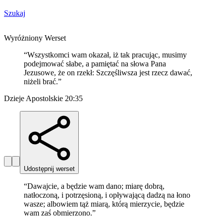
Szukaj
Wyróżniony Werset
“
Wszystkomci wam okazał, iż tak pracując, musimy
podejmować słabe, a pamiętać na słowa Pana
Jezusowe, że on rzekł: Szczęśliwsza jest rzecz dawać,
niżeli brać.
”
Dzieje Apostolskie 20:35
Udostępnij werset
“
Dawajcie, a będzie wam dano; miarę dobrą,
natłoczoną, i potrzęsioną, i opływającą dadzą na łono
wasze; albowiem tąż miarą, którą mierzycie, będzie
wam zaś obmierzono.
”