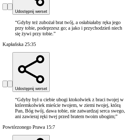
Udostępnij werset
“
Gdyby też zubożał brat twój, a osłabiałaby ręka jego
przy tobie, podeprzesz go; a jako i przychodzień niech
się żywi przy tobie.
”
Kapłańska 25:35
Udostępnij werset
“
Gdyby był u ciebie ubogi ktokolwiek z braci twojej w
któremkolwiek mieście twojem, w ziemi twojej, którą
Pan, Bóg twój, dawa tobie, nie zatwardzaj serca swego,
ani zawieraj ręki twej przed bratem twoim ubogim;
”
Powtórzonego Prawa 15:7