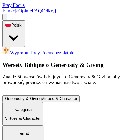
Pray Focus
Funkcje
Opinie
FAQ
Odkryj
Polski
Wypróbuj Pray Focus bezpłatnie
Wersety Biblijne o Generosity & Giving
Znajdź 50 wersetów biblijnych o Generosity & Giving, aby
prowadzić, pocieszać i wzmacniać twoją wiarę.
Generosity & Giving
Virtues & Character
Kategoria
Virtues & Character
Temat