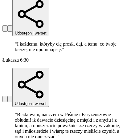
Udostępnij werset
“
I każdemu, któryby cię prosił, daj, a temu, co twoje
bierze, nie upominaj się.
”
Łukasza 6:30
Udostępnij werset
“
Biada wam, nauczeni w Piśmie i Faryzeuszowie
obłudni! iż dawacie dziesięcinę z miętki i z anyżu i z
kminu, a opuszczacie poważniejsze rzeczy w zakonie,
sąd i miłosierdzie i wiarę; te rzeczy mieliście czynić, a
onych nie opuszczać.
”