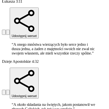
Łukasza 3:11
Udostępnij werset
“
A onego mnóstwa wierzących było serce jedno i
dusza jedna, a żaden z majętności swoich nie zwał nic
swojem własnem, ale mieli wszystkie rzeczy spólne.
”
Dzieje Apostolskie 4:32
Udostępnij werset
“
A około składania na świętych, jakom postanowił we
zborach Galickich, tak też i wy czyńcie.
”