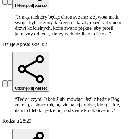
Udostępnij werset
“
A mąż niektóry będąc chromy, zaraz z żywota matki
swojej był noszony, którego na każdy dzień sadzano u
drzwi kościelnych, które zwano piękne, aby prosił
jałmużny od tych, którzy wchodzili do kościoła.
”
Dzieje Apostolskie 3:2
Udostępnij werset
“
Tedy uczynił Jakób ślub, mówiąc: Jeźliż będzie Bóg
ze mną, a strzec mię będzie na tej drodze, którą ja idę, i
da mi chleb ku jedzeniu, i odzienie ku obłóczeniu,
”
Rodzaju 28:20