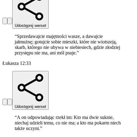
Udostępnij werset
“
Sprzedawajcie majętności wasze, a dawajcie
jałmużnę; gotujcie sobie mieszki, które nie wiotszeją,
skarb, którego nie ubywa w niebiesiech, gdzie złodziej
przystępu nie ma, ani mól psuje.
”
Łukasza 12:33
Udostępnij werset
“
A on odpowiadając rzekł im: Kto ma dwie suknie,
niechaj udzieli temu, co nie ma; a kto ma pokarm niech
także uczyni.
”