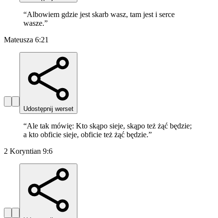
“
Albowiem gdzie jest skarb wasz, tam jest i serce
wasze.
”
Mateusza 6:21
Udostępnij werset
“
Ale tak mówię: Kto skąpo sieje, skąpo też żąć będzie;
a kto obficie sieje, obficie też żąć będzie.
”
2 Koryntian 9:6