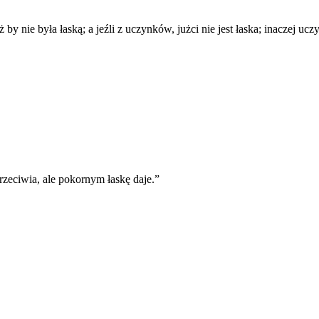
 by nie była łaską; a jeźli z uczynków, jużci nie jest łaska; inaczej uc
zeciwia, ale pokornym łaskę daje.
”