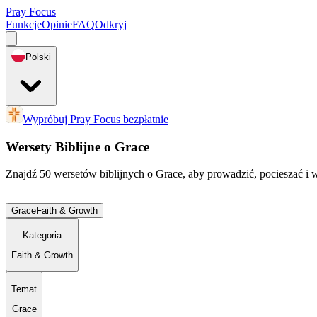
Pray Focus
Funkcje
Opinie
FAQ
Odkryj
Polski
Wypróbuj Pray Focus bezpłatnie
Wersety Biblijne o Grace
Znajdź 50 wersetów biblijnych o Grace, aby prowadzić, pocieszać i 
Grace
Faith & Growth
Kategoria
Faith & Growth
Temat
Grace