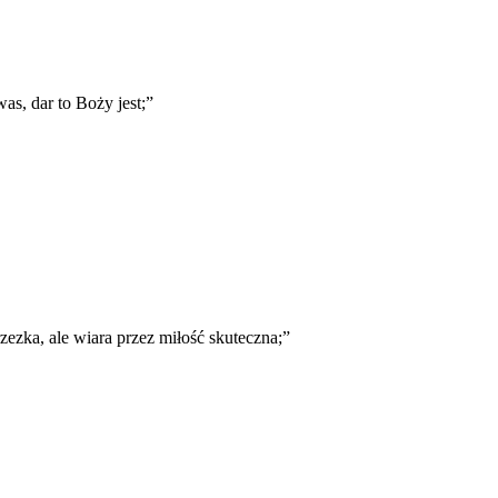
was, dar to Boży jest;
”
zezka, ale wiara przez miłość skuteczna;
”