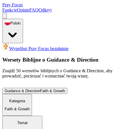
Pray Focus
Funkcje
Opinie
FAQ
Odkryj
Polski
Wypróbuj Pray Focus bezpłatnie
Wersety Biblijne o Guidance & Direction
Znajdź 50 wersetów biblijnych o Guidance & Direction, aby
prowadzić, pocieszać i wzmacniać twoją wiarę.
Guidance & Direction
Faith & Growth
Kategoria
Faith & Growth
Temat