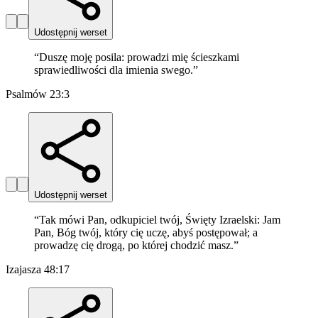
Udostępnij werset
“
Duszę moję posila: prowadzi mię ścieszkami
sprawiedliwości dla imienia swego.
”
Psalmów 23:3
Udostępnij werset
“
Tak mówi Pan, odkupiciel twój, Święty Izraelski: Jam
Pan, Bóg twój, który cię uczę, abyś postępował; a
prowadzę cię drogą, po której chodzić masz.
”
Izajasza 48:17