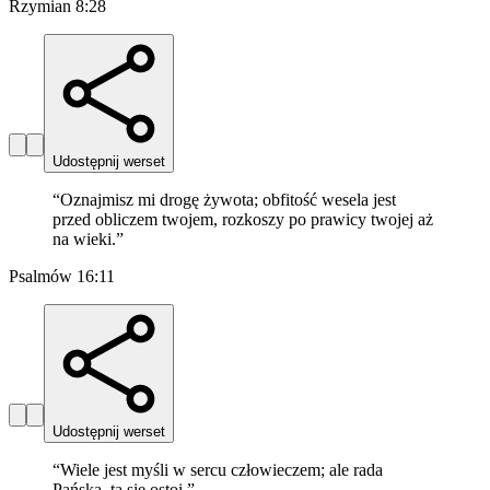
Rzymian 8:28
Udostępnij werset
“
Oznajmisz mi drogę żywota; obfitość wesela jest
przed obliczem twojem, rozkoszy po prawicy twojej aż
na wieki.
”
Psalmów 16:11
Udostępnij werset
“
Wiele jest myśli w sercu człowieczem; ale rada
Pańska, ta się ostoi.
”