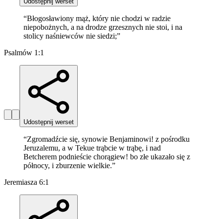
Udostępnij werset
“
Błogosławiony mąż, który nie chodzi w radzie
niepobożnych, a na drodze grzesznych nie stoi, i na
stolicy naśniewców nie siedzi;
”
Psalmów 1:1
Udostępnij werset
“
Zgromadźcie się, synowie Benjaminowi! z pośrodku
Jeruzalemu, a w Tekue trąbcie w trąbę, i nad
Betcherem podnieście chorągiew! bo złe ukazało się z
północy, i zburzenie wielkie.
”
Jeremiasza 6:1