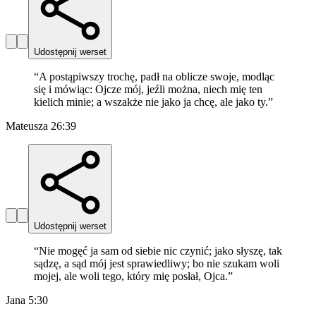
Udostępnij werset
“
A postąpiwszy trochę, padł na oblicze swoje, modląc
się i mówiąc: Ojcze mój, jeźli można, niech mię ten
kielich minie; a wszakże nie jako ja chcę, ale jako ty.
”
Mateusza 26:39
Udostępnij werset
“
Nie mogęć ja sam od siebie nic czynić; jako słyszę, tak
sądzę, a sąd mój jest sprawiedliwy; bo nie szukam woli
mojej, ale woli tego, który mię posłał, Ojca.
”
Jana 5:30