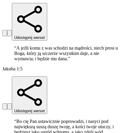
Udostępnij werset
“
A jeźli komu z was schodzi na mądrości, niech prosi u
Boga, który ją szczerze wszystkim daje, a nie
wymawia; i będzie mu dana.
”
Jakuba 1:5
Udostępnij werset
“
Bo cię Pan ustawicznie poprowadzi, i nasyci pod
największą suszą duszę twoję, a kości twoje utuczy, i
będziesz jako ogród wilgotny, a jako zdrój wód,