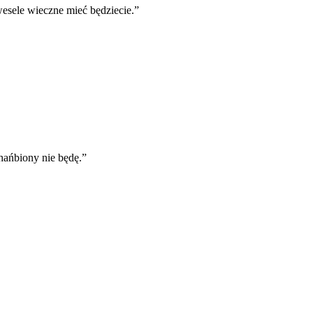
wesele wieczne mieć będziecie.
”
hańbiony nie będę.
”