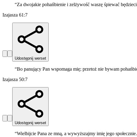
“
Za dwojakie pohańbienie i zelżywość waszę śpiewać będziecie;
Izajasza 61:7
Udostępnij werset
“
Bo panujący Pan wspomaga mię; przetoż nie bywam pohańbion
Izajasza 50:7
Udostępnij werset
“
Wielbijcie Pana ze mną, a wywyższajmy imię jego społecznie.