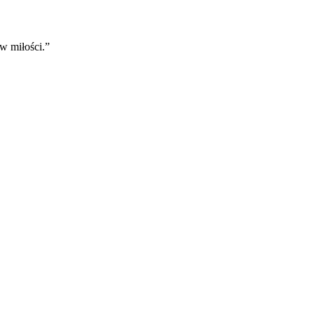
 w miłości.
”