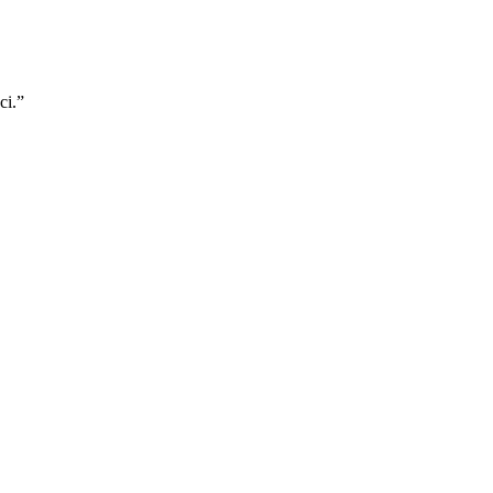
ci.
”