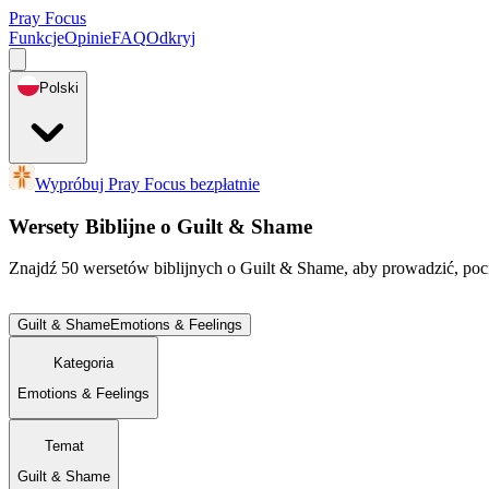
Pray Focus
Funkcje
Opinie
FAQ
Odkryj
Polski
Wypróbuj Pray Focus bezpłatnie
Wersety Biblijne o Guilt & Shame
Znajdź 50 wersetów biblijnych o Guilt & Shame, aby prowadzić, poc
Guilt & Shame
Emotions & Feelings
Kategoria
Emotions & Feelings
Temat
Guilt & Shame