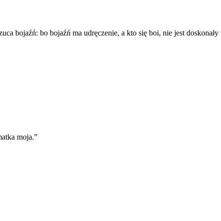
uca bojaźń: bo bojaźń ma udręczenie, a kto się boi, nie jest doskonały
matka moja.
”