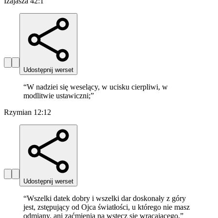
Izajasza 42:1
Udostępnij werset
“
W nadziei się weselący, w ucisku cierpliwi, w
modlitwie ustawiczni;
”
Rzymian 12:12
Udostępnij werset
“
Wszelki datek dobry i wszelki dar doskonały z góry
jest, zstępujący od Ojca światłości, u którego nie masz
odmiany, ani zaćmienia na wstecz się wracającego.
”