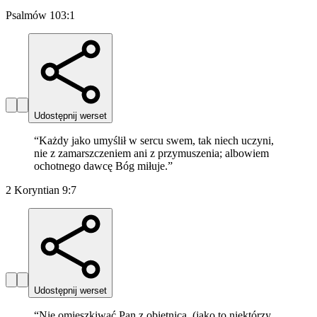
Psalmów 103:1
Udostępnij werset
“
Każdy jako umyślił w sercu swem, tak niech uczyni,
nie z zamarszczeniem ani z przymuszenia; albowiem
ochotnego dawcę Bóg miłuje.
”
2 Koryntian 9:7
Udostępnij werset
“
Nie omieszkiwać Pan z obietnicą, (jako to niektórzy