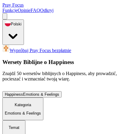
Pray Focus
Funkcje
Opinie
FAQ
Odkryj
Polski
Wypróbuj Pray Focus bezpłatnie
Wersety Biblijne o Happiness
Znajdź 50 wersetów biblijnych o Happiness, aby prowadzić,
pocieszać i wzmacniać twoją wiarę.
Happiness
Emotions & Feelings
Kategoria
Emotions & Feelings
Temat