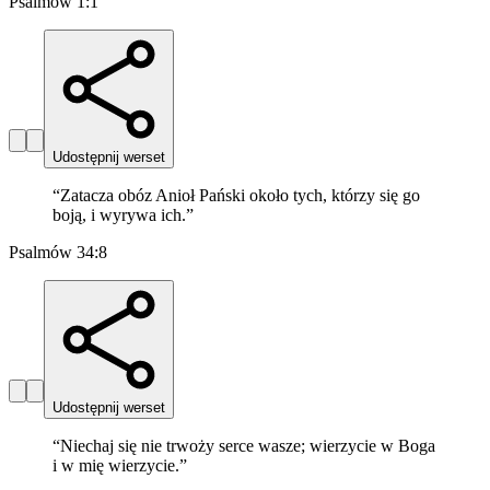
Psalmów 1:1
Udostępnij werset
“
Zatacza obóz Anioł Pański około tych, którzy się go
boją, i wyrywa ich.
”
Psalmów 34:8
Udostępnij werset
“
Niechaj się nie trwoży serce wasze; wierzycie w Boga
i w mię wierzycie.
”