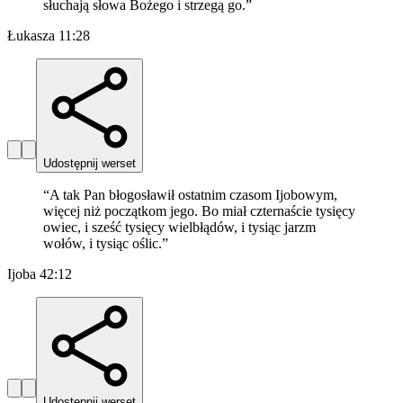
słuchają słowa Bożego i strzegą go.
”
Łukasza 11:28
Udostępnij werset
“
A tak Pan błogosławił ostatnim czasom Ijobowym,
więcej niż początkom jego. Bo miał czternaście tysięcy
owiec, i sześć tysięcy wielbłądów, i tysiąc jarzm
wołów, i tysiąc oślic.
”
Ijoba 42:12
Udostępnij werset