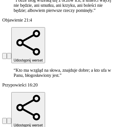
“
I otrze Bóg wszelką łzę z oczów ich; a śmierci więcej
nie będzie, ani smutku, ani krzyku, ani boleści nie
będzie; albowiem pierwsze rzeczy pominęły.
”
Objawienie 21:4
Udostępnij werset
“
Kto ma wzgląd na słowa, znajduje dobre; a kto ufa w
Panu, błogosławiony jest.
”
Przypowieści 16:20
Udostępnij werset