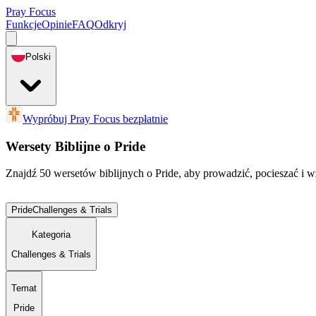
Pray Focus
Funkcje
Opinie
FAQ
Odkryj
Polski
Wypróbuj Pray Focus bezpłatnie
Wersety Biblijne o Pride
Znajdź 50 wersetów biblijnych o Pride, aby prowadzić, pocieszać i 
Pride
Challenges & Trials
Kategoria
Challenges & Trials
Temat
Pride