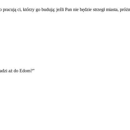
racują ci, którzy go budują; jeźli Pan nie będzie strzegł miasta, próżn
adzi aż do Edom?
”