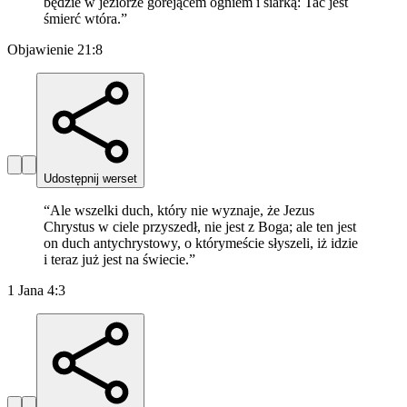
będzie w jeziorze gorejącem ogniem i siarką: Tać jest
śmierć wtóra.
”
Objawienie 21:8
Udostępnij werset
“
Ale wszelki duch, który nie wyznaje, że Jezus
Chrystus w ciele przyszedł, nie jest z Boga; ale ten jest
on duch antychrystowy, o którymeście słyszeli, iż idzie
i teraz już jest na świecie.
”
1 Jana 4:3