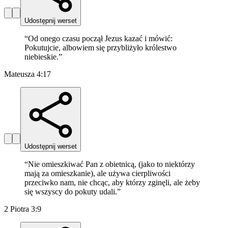
Udostępnij werset
“
Od onego czasu począł Jezus kazać i mówić:
Pokutujcie, albowiem się przybliżyło królestwo
niebieskie.
”
Mateusza 4:17
Udostępnij werset
“
Nie omieszkiwać Pan z obietnicą, (jako to niektórzy
mają za omieszkanie), ale używa cierpliwości
przeciwko nam, nie chcąc, aby którzy zginęli, ale żeby
się wszyscy do pokuty udali.
”
2 Piotra 3:9