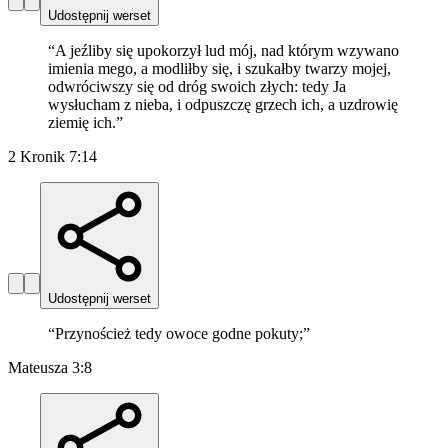
Udostępnij werset
“
A jeźliby się upokorzył lud mój, nad którym wzywano
imienia mego, a modliłby się, i szukałby twarzy mojej,
odwróciwszy się od dróg swoich złych: tedy Ja
wysłucham z nieba, i odpuszczę grzech ich, a uzdrowię
ziemię ich.
”
2 Kronik 7:14
Udostępnij werset
“
Przynoścież tedy owoce godne pokuty;
”
Mateusza 3:8