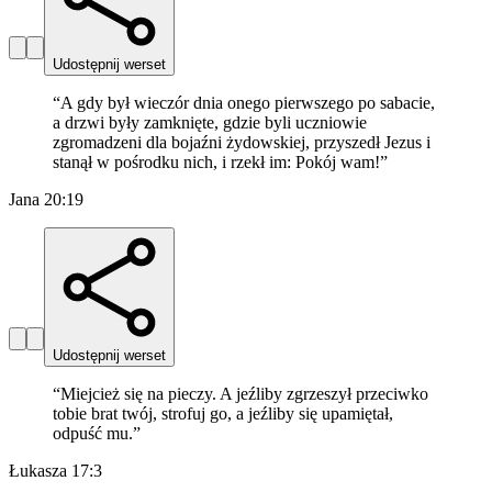
Udostępnij werset
“
A gdy był wieczór dnia onego pierwszego po sabacie,
a drzwi były zamknięte, gdzie byli uczniowie
zgromadzeni dla bojaźni żydowskiej, przyszedł Jezus i
stanął w pośrodku nich, i rzekł im: Pokój wam!
”
Jana 20:19
Udostępnij werset
“
Miejcież się na pieczy. A jeźliby zgrzeszył przeciwko
tobie brat twój, strofuj go, a jeźliby się upamiętał,
odpuść mu.
”
Łukasza 17:3