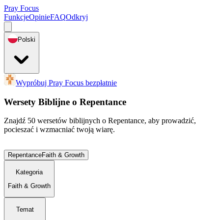
Pray Focus
Funkcje
Opinie
FAQ
Odkryj
Polski
Wypróbuj Pray Focus bezpłatnie
Wersety Biblijne o Repentance
Znajdź 50 wersetów biblijnych o Repentance, aby prowadzić,
pocieszać i wzmacniać twoją wiarę.
Repentance
Faith & Growth
Kategoria
Faith & Growth
Temat