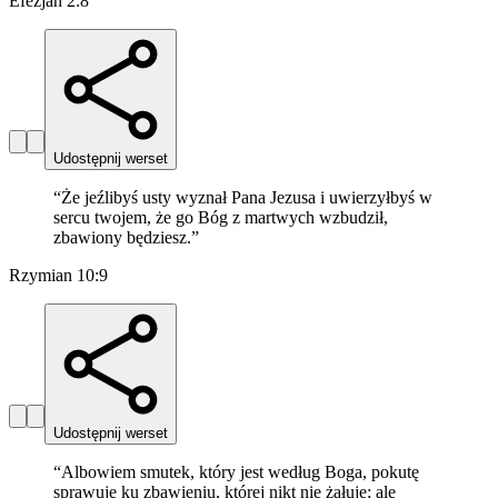
Efezjan 2:8
Udostępnij werset
“
Że jeźlibyś usty wyznał Pana Jezusa i uwierzyłbyś w
sercu twojem, że go Bóg z martwych wzbudził,
zbawiony będziesz.
”
Rzymian 10:9
Udostępnij werset
“
Albowiem smutek, który jest według Boga, pokutę
sprawuje ku zbawieniu, której nikt nie żałuje; ale