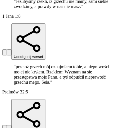
“
Jeźlibyśmy rzekli, iż grzechu nie mamy, sami siebie
zwodzimy, a prawdy w nas nie masz.
”
1 Jana 1:8
Udostępnij werset
“
przetoż grzech mój oznajmiłem tobie, a nieprawości
mojej nie kryłem. Rzekłem: Wyznam na się
przestępstwa moje Panu, a tyś odpuścił nieprawość
grzechu mego. Sela.
”
Psalmów 32:5