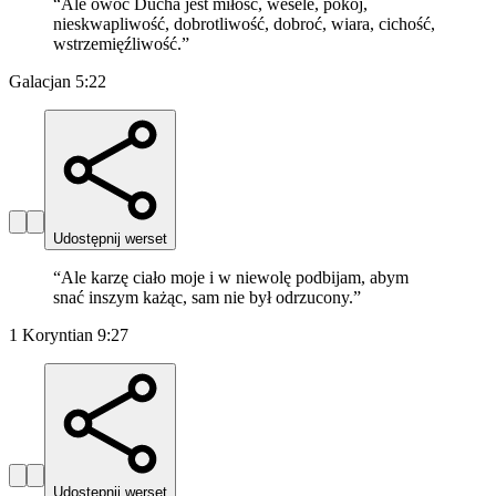
“
Ale owoc Ducha jest miłość, wesele, pokój,
nieskwapliwość, dobrotliwość, dobroć, wiara, cichość,
wstrzemięźliwość.
”
Galacjan 5:22
Udostępnij werset
“
Ale karzę ciało moje i w niewolę podbijam, abym
snać inszym każąc, sam nie był odrzucony.
”
1 Koryntian 9:27
Udostępnij werset