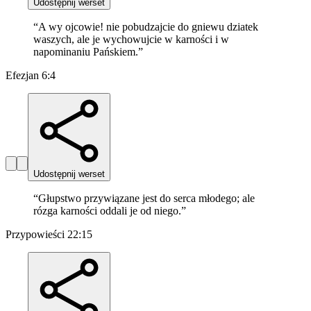
Udostępnij werset
“
A wy ojcowie! nie pobudzajcie do gniewu dziatek
waszych, ale je wychowujcie w karności i w
napominaniu Pańskiem.
”
Efezjan 6:4
Udostępnij werset
“
Głupstwo przywiązane jest do serca młodego; ale
rózga karności oddali je od niego.
”
Przypowieści 22:15