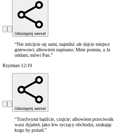
Udostępnij werset
“
Nie mścijcie się sami, najmilsi: ale dajcie miejsce
gniewowi; albowiem napisano: Mnie pomsta, a Ja
oddam, mówi Pan.
”
Rzymian 12:19
Udostępnij werset
“
Trzeźwymi bądźcie, czujcie; albowiem przeciwnik
wasz dyjabeł, jako lew ryczący obchodzi, szukając
kogo by pożarł.
”