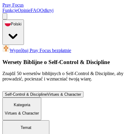
Pray Focus
Funkcje
Opinie
FAQ
Odkryj
Polski
Wypróbuj Pray Focus bezpłatnie
Wersety Biblijne o Self-Control & Discipline
Znajdź 50 wersetów biblijnych o Self-Control & Discipline, aby
prowadzić, pocieszać i wzmacniać twoją wiarę.
Self-Control & Discipline
Virtues & Character
Kategoria
Virtues & Character
Temat