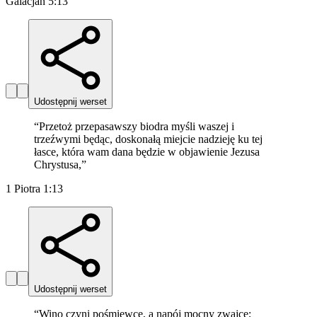
Galacjan 5:13
Udostępnij werset
“
Przetoż przepasawszy biodra myśli waszej i
trzeźwymi będąc, doskonałą miejcie nadzieję ku tej
łasce, która wam dana będzie w objawienie Jezusa
Chrystusa,
”
1 Piotra 1:13
Udostępnij werset
“
Wino czyni pośmiewcę, a napój mocny zwajcę;