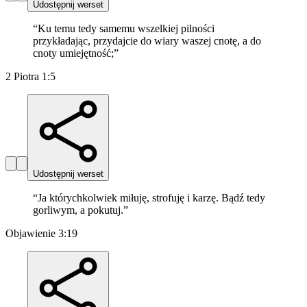
Udostępnij werset
“
Ku temu tedy samemu wszelkiej pilności
przykładając, przydajcie do wiary waszej cnotę, a do
cnoty umiejętność;
”
2 Piotra 1:5
Udostępnij werset
“
Ja którychkolwiek miłuję, strofuję i karzę. Bądź tedy
gorliwym, a pokutuj.
”
Objawienie 3:19