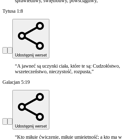
sprawiedliwy, świętobliwy, powściągliwy,
”
Tytusa 1:8
Udostępnij werset
“
A jawneć są uczynki ciała, które te są: Cudzołóstwo,
wszeteczeństwo, nieczystość, rozpusta,
”
Galacjan 5:19
Udostępnij werset
“
Kto miłuje ćwiczenie, miłuje umiejętność; a kto ma w