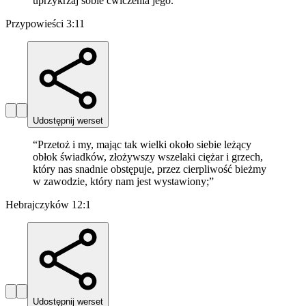
uprzykrzaj sobie ćwiczenia jego.
”
Przypowieści 3:11
Udostępnij werset
“
Przetoż i my, mając tak wielki około siebie leżący
obłok świadków, złożywszy wszelaki ciężar i grzech,
który nas snadnie obstępuje, przez cierpliwość bieżmy
w zawodzie, który nam jest wystawiony;
”
Hebrajczyków 12:1
Udostępnij werset