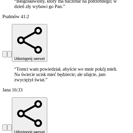
“
Błogosławiony, który ma baczenie na potrzebnego; w
dzień zły wybawi go Pan.
”
Psalmów 41:2
Udostępnij werset
“
Tomci wam powiedział, abyście we mnie pokój mieli.
Na świecie ucisk mieć będziecie; ale ufajcie, jam
zwyciężył świat.
”
Jana 16:33
Udostępnij werset