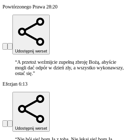
Powtórzonego Prawa 28:20
Udostępnij werset
“
A przetoż weźmijcie zupełną zbroję Bożą, abyście
mogli dać odpór w dzień zły, a wszystko wykonawszy,
ostać się.
”
Efezjan 6:13
Udostępnij werset
“
Nie bój się! bom Ja z tobą. Nie lękaj się! bom Ja