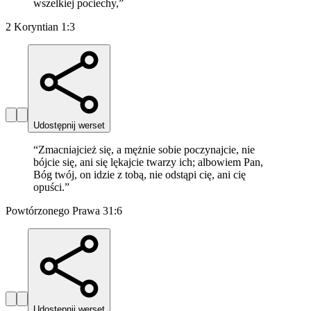
wszelkiej pociechy,
”
2 Koryntian 1:3
Udostępnij werset
“
Zmacniajcież się, a mężnie sobie poczynajcie, nie
bójcie się, ani się lękajcie twarzy ich; albowiem Pan,
Bóg twój, on idzie z tobą, nie odstąpi cię, ani cię
opuści.
”
Powtórzonego Prawa 31:6
Udostępnij werset