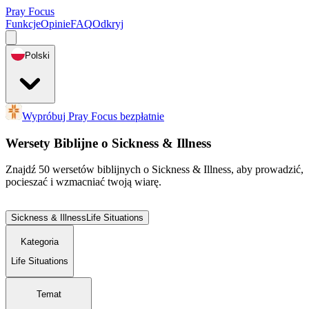
Pray Focus
Funkcje
Opinie
FAQ
Odkryj
Polski
Wypróbuj Pray Focus bezpłatnie
Wersety Biblijne o Sickness & Illness
Znajdź 50 wersetów biblijnych o Sickness & Illness, aby prowadzić,
pocieszać i wzmacniać twoją wiarę.
Sickness & Illness
Life Situations
Kategoria
Life Situations
Temat