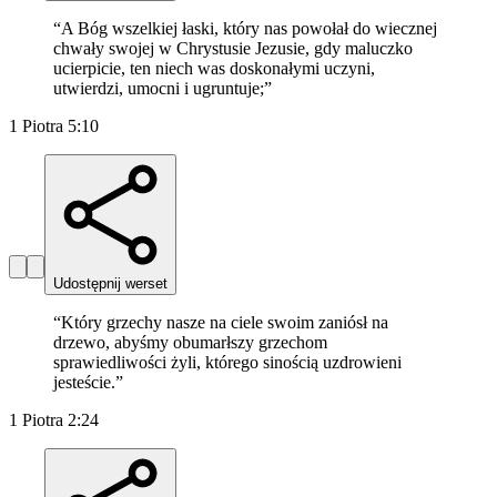
“
A Bóg wszelkiej łaski, który nas powołał do wiecznej
chwały swojej w Chrystusie Jezusie, gdy maluczko
ucierpicie, ten niech was doskonałymi uczyni,
utwierdzi, umocni i ugruntuje;
”
1 Piotra 5:10
Udostępnij werset
“
Który grzechy nasze na ciele swoim zaniósł na
drzewo, abyśmy obumarłszy grzechom
sprawiedliwości żyli, którego sinością uzdrowieni
jesteście.
”
1 Piotra 2:24