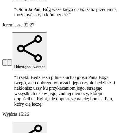
“
Otom Ja Pan, Bóg wszelkiego ciała; izaliż przedemną
może być skryta która rzecz?
”
Jeremiasza 32:27
Udostępnij werset
“
I rzekł: Będzieszli pilnie słuchał głosu Pana Boga
twego, a co dobrego w oczach jego czynić będziesz, i
nakłonisz uszy ku przykazaniom jego, strzegąc
wszystkich ustaw jego, żadnej niemocy, którąm
dopuścił na Egipt, nie dopuszczę na cię; bom Ja Pan,
który cię leczę.
”
Wyjścia 15:26