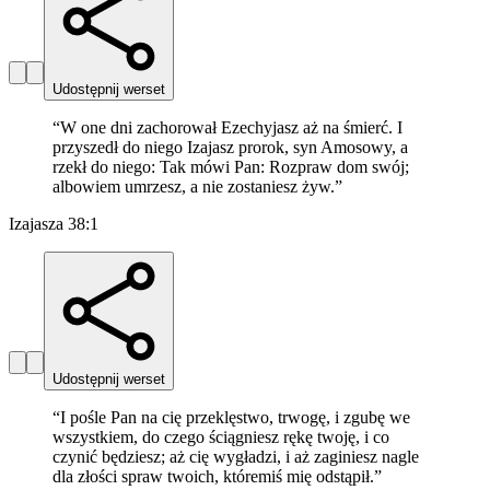
Udostępnij werset
“
W one dni zachorował Ezechyjasz aż na śmierć. I
przyszedł do niego Izajasz prorok, syn Amosowy, a
rzekł do niego: Tak mówi Pan: Rozpraw dom swój;
albowiem umrzesz, a nie zostaniesz żyw.
”
Izajasza 38:1
Udostępnij werset
“
I pośle Pan na cię przeklęstwo, trwogę, i zgubę we
wszystkiem, do czego ściągniesz rękę twoję, i co
czynić będziesz; aż cię wygładzi, i aż zaginiesz nagle
dla złości spraw twoich, któremiś mię odstąpił.
”