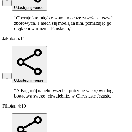
Udostępnij werset
“
Choruje kto między wami, niechże zawoła starszych
zborowych, a niech się modlą za nim, pomazując go
olejkiem w imieniu Pańskiem;
”
Jakuba 5:14
Udostępnij werset
“
A Bóg mój napełni wszelką potrzebę waszę według
bogactwa swego, chwalebnie, w Chrystusie Jezusie.
”
Filipian 4:19