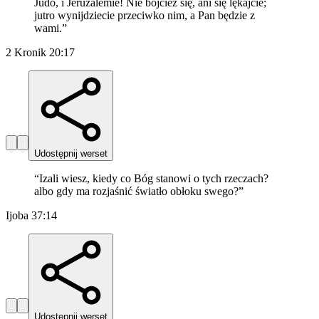
Judo, i Jeruzalemie! Nie bójcież się, ani się lękajcie;
jutro wynijdziecie przeciwko nim, a Pan będzie z
wami.
”
2 Kronik 20:17
Udostępnij werset
“
Izali wiesz, kiedy co Bóg stanowi o tych rzeczach?
albo gdy ma rozjaśnić światło obłoku swego?
”
Ijoba 37:14
Udostępnij werset