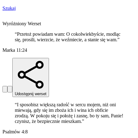
Szukaj
Wyróżniony Werset
“
Przetoż powiadam wam: O cokolwiekbyście, modląc
się, prosili, wierzcie, że weźmiecie, a stanie się wam.
”
Marka 11:24
Udostępnij werset
“
I sposobisz większą radość w sercu mojem, niż oni
miewają, gdy się im zboża ich i wina ich obficie
zrodzą. W pokoju się i położę i zasnę, bo ty sam, Panie!
czynisz, że bezpiecznie mieszkam.
”
Psalmów 4:8