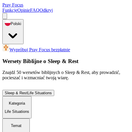
Pray Focus
Funkcje
Opinie
FAQ
Odkryj
Polski
Wypróbuj Pray Focus bezpłatnie
Wersety Biblijne o Sleep & Rest
Znajdź 50 wersetów biblijnych o Sleep & Rest, aby prowadzić,
pocieszać i wzmacniać twoją wiarę.
Sleep & Rest
Life Situations
Kategoria
Life Situations
Temat