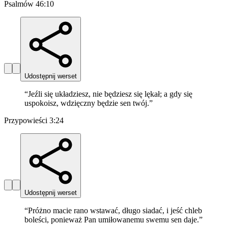
Psalmów 46:10
Udostępnij werset
“
Jeźli się układziesz, nie będziesz się lękał; a gdy się
uspokoisz, wdzięczny będzie sen twój.
”
Przypowieści 3:24
Udostępnij werset
“
Próżno macie rano wstawać, długo siadać, i jeść chleb
boleści, ponieważ Pan umiłowanemu swemu sen daje.
”