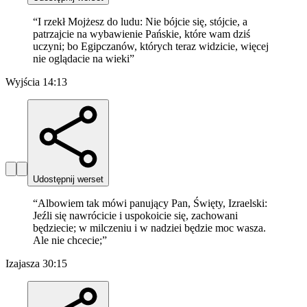
“
I rzekł Mojżesz do ludu: Nie bójcie się, stójcie, a
patrzajcie na wybawienie Pańskie, które wam dziś
uczyni; bo Egipczanów, których teraz widzicie, więcej
nie oglądacie na wieki
”
Wyjścia 14:13
Udostępnij werset
“
Albowiem tak mówi panujący Pan, Święty, Izraelski:
Jeźli się nawrócicie i uspokoicie się, zachowani
będziecie; w milczeniu i w nadziei będzie moc wasza.
Ale nie chcecie;
”
Izajasza 30:15