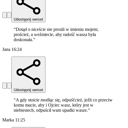
Udostępnij werset
“
Dotąd o niceście nie prosili w imieniu mojem;
proścież, a weźmiecie, aby radość wasza była
doskonała.
”
Jana 16:24
Udostępnij werset
“
A gdy stoicie modląc się, odpuśćcież, jeźli co przeciw
komu macie, aby i Ojciec wasz, który jest w
niebiesiech, odpuścił wam upadki wasze.
”
Marka 11:25