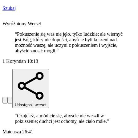
Szukaj
Wyróżniony Werset
“
Pokuszenie się was nie jęło, tylko ludzkie; ale wiernyć
jest Bóg, który nie dopuści, abyście byli kuszeni nad
możność waszę, ale uczyni z pokuszeniem i wyjście,
abyście znosić mogli.
”
1 Koryntian 10:13
Udostępnij werset
“
Czujcież, a módlcie się, abyście nie weszli w
pokuszenie; duchci jest ochotny, ale ciało mdłe.
”
Mateusza 26:41