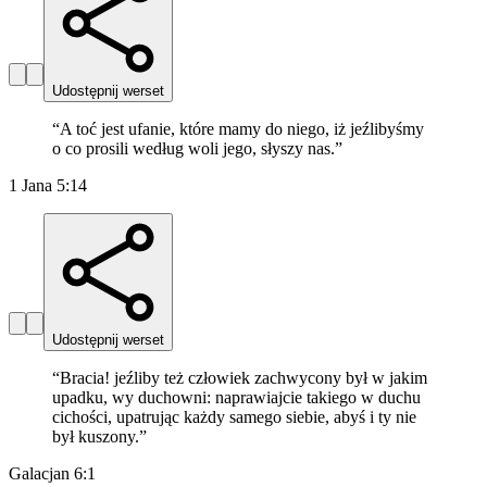
Udostępnij werset
“
A toć jest ufanie, które mamy do niego, iż jeźlibyśmy
o co prosili według woli jego, słyszy nas.
”
1 Jana 5:14
Udostępnij werset
“
Bracia! jeźliby też człowiek zachwycony był w jakim
upadku, wy duchowni: naprawiajcie takiego w duchu
cichości, upatrując każdy samego siebie, abyś i ty nie
był kuszony.
”
Galacjan 6:1