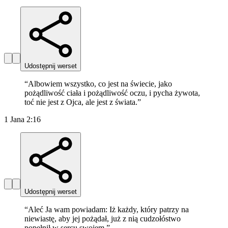
Udostępnij werset
“
Albowiem wszystko, co jest na świecie, jako
pożądliwość ciała i pożądliwość oczu, i pycha żywota,
toć nie jest z Ojca, ale jest z świata.
”
1 Jana 2:16
Udostępnij werset
“
Aleć Ja wam powiadam: Iż każdy, który patrzy na
niewiastę, aby jej pożądał, już z nią cudzołóstwo
popełnił w sercu swojem.
”