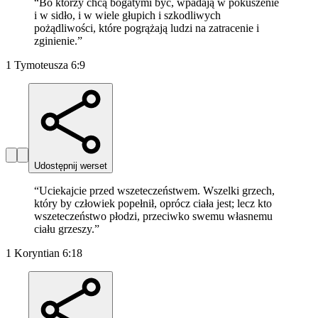
“
Bo którzy chcą bogatymi być, wpadają w pokuszenie
i w sidło, i w wiele głupich i szkodliwych
pożądliwości, które pogrążają ludzi na zatracenie i
zginienie.
”
1 Tymoteusza 6:9
Udostępnij werset
“
Uciekajcie przed wszeteczeństwem. Wszelki grzech,
który by człowiek popełnił, oprócz ciała jest; lecz kto
wszeteczeństwo płodzi, przeciwko swemu własnemu
ciału grzeszy.
”
1 Koryntian 6:18