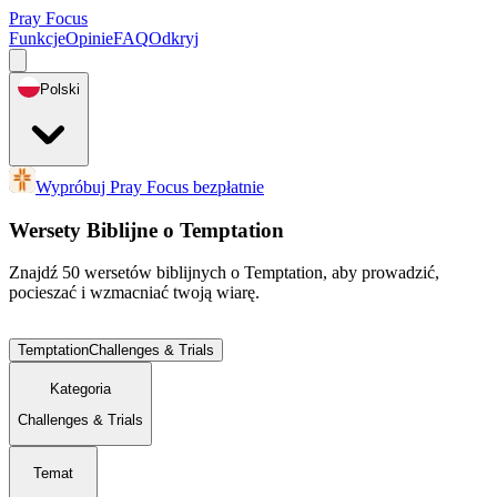
Pray Focus
Funkcje
Opinie
FAQ
Odkryj
Polski
Wypróbuj Pray Focus bezpłatnie
Wersety Biblijne o Temptation
Znajdź 50 wersetów biblijnych o Temptation, aby prowadzić,
pocieszać i wzmacniać twoją wiarę.
Temptation
Challenges & Trials
Kategoria
Challenges & Trials
Temat