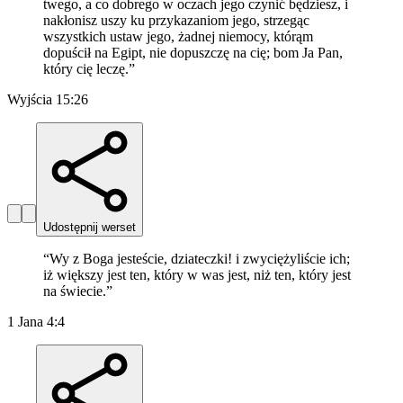
twego, a co dobrego w oczach jego czynić będziesz, i
nakłonisz uszy ku przykazaniom jego, strzegąc
wszystkich ustaw jego, żadnej niemocy, którąm
dopuścił na Egipt, nie dopuszczę na cię; bom Ja Pan,
który cię leczę.
”
Wyjścia 15:26
Udostępnij werset
“
Wy z Boga jesteście, dziateczki! i zwyciężyliście ich;
iż większy jest ten, który w was jest, niż ten, który jest
na świecie.
”
1 Jana 4:4