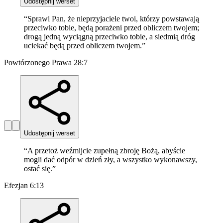
Udostępnij werset
“
Sprawi Pan, że nieprzyjaciele twoi, którzy powstawają
przeciwko tobie, będą porażeni przed obliczem twojem;
drogą jedną wyciągną przeciwko tobie, a siedmią dróg
uciekać będą przed obliczem twojem.
”
Powtórzonego Prawa 28:7
Udostępnij werset
“
A przetoż weźmijcie zupełną zbroję Bożą, abyście
mogli dać odpór w dzień zły, a wszystko wykonawszy,
ostać się.
”
Efezjan 6:13