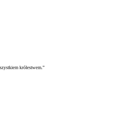
wszystkiem królestwem.
”