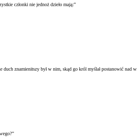
stkie członki nie jednoż dzieło mają:
”
, że duch znamienitszy był w nim, skąd go król myślał postanowić nad 
swego?
”