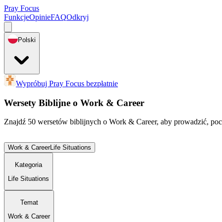
Pray Focus
Funkcje
Opinie
FAQ
Odkryj
Polski
Wypróbuj Pray Focus bezpłatnie
Wersety Biblijne o Work & Career
Znajdź 50 wersetów biblijnych o Work & Career, aby prowadzić, poc
Work & Career
Life Situations
Kategoria
Life Situations
Temat
Work & Career