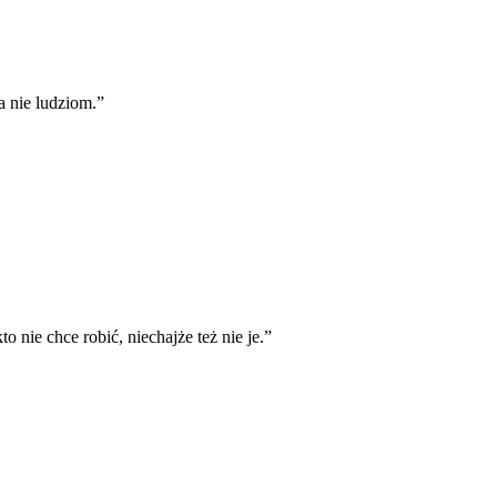
a nie ludziom.
”
 nie chce robić, niechajże też nie je.
”