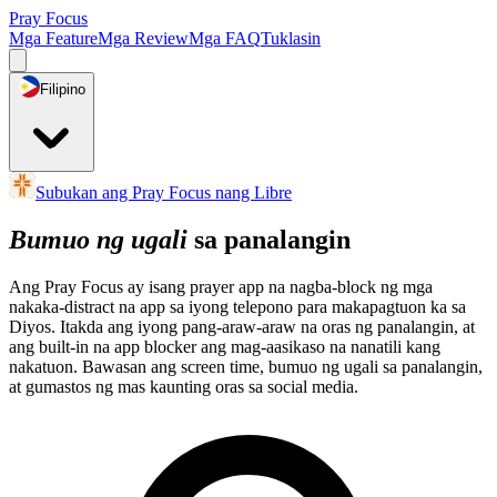
Pray Focus
Mga Feature
Mga Review
Mga FAQ
Tuklasin
Filipino
Subukan ang Pray Focus nang Libre
Bumuo ng ugali
sa panalangin
Ang Pray Focus ay isang prayer app na nagba-block ng mga
nakaka-distract na app sa iyong telepono para makapagtuon ka sa
Diyos. Itakda ang iyong pang-araw-araw na oras ng panalangin, at
ang built-in na app blocker ang mag-aasikaso na nanatili kang
nakatuon. Bawasan ang screen time, bumuo ng ugali sa panalangin,
at gumastos ng mas kaunting oras sa social media.