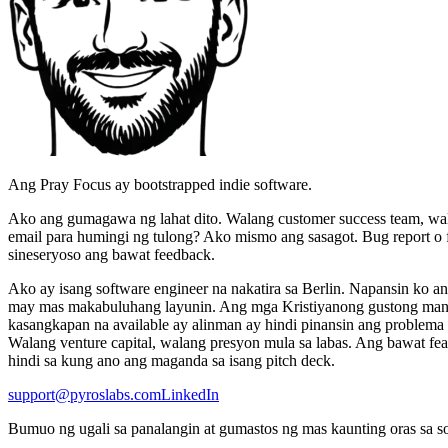
Ang Pray Focus ay bootstrapped indie software.
Ako ang gumagawa ng lahat dito. Walang customer success team, walan
email para humingi ng tulong? Ako mismo ang sasagot. Bug report o f
sineseryoso ang bawat feedback.
Ako ay isang software engineer na nakatira sa Berlin. Napansin ko a
may mas makabuluhang layunin. Ang mga Kristiyanong gustong manala
kasangkapan na available ay alinman ay hindi pinansin ang problema 
Walang venture capital, walang presyon mula sa labas. Ang bawat fe
hindi sa kung ano ang maganda sa isang pitch deck.
support@pyroslabs.com
LinkedIn
Bumuo ng ugali sa panalangin at gumastos ng mas kaunting oras sa so