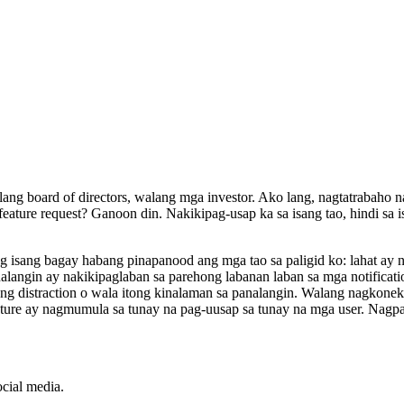
g board of directors, walang mga investor. Ako lang, nagtatrabaho na
eature request? Ganoon din. Nakikipag-usap ka sa isang tao, hindi sa 
ng isang bagay habang pinapanood ang mga tao sa paligid ko: lahat ay n
ngin ay nakikipaglaban sa parehong labanan laban sa mga notificatio
ng distraction o wala itong kinalaman sa panalangin. Walang nagkonek
ature ay nagmumula sa tunay na pag-uusap sa tunay na mga user. Nagpa
cial media.