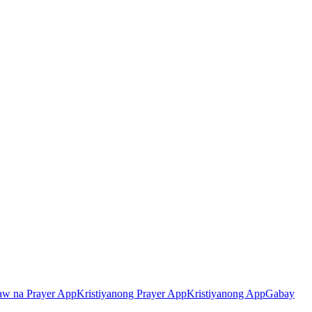
aw na Prayer App
Kristiyanong Prayer App
Kristiyanong App
Gabay