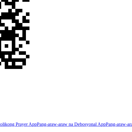
olikong Prayer App
Pang-araw-araw na Debosyonal App
Pang-araw-ar