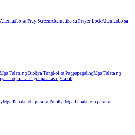
Alternatibo sa Pray Screen
Alternatibo sa Prayer Lock
Alternatibo sa
Mga Talata ng Bibliya Tungkol sa Pagpapagaling
Mga Talata ng
liya Tungkol sa Pagpapalakas ng Loob
ay
Mga Panalangin para sa Pamilya
Mga Panalangin para sa