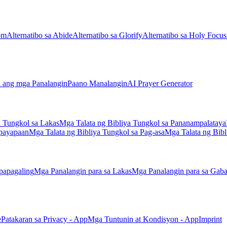
om
Alternatibo sa Abide
Alternatibo sa Glorify
Alternatibo sa Holy Focus
n ang mga Panalangin
Paano Manalangin
AI Prayer Generator
a Tungkol sa Lakas
Mga Talata ng Bibliya Tungkol sa Pananampalataya
apayapaan
Mga Talata ng Bibliya Tungkol sa Pag-asa
Mga Talata ng Bib
papagaling
Mga Panalangin para sa Lakas
Mga Panalangin para sa Gab
e
Patakaran sa Privacy - App
Mga Tuntunin at Kondisyon - App
Imprint