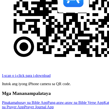
I-scan o i-click para i-download
Itutok ang iyong iPhone camera sa QR code.
Mga Mananampalataya
Pinakamahusay na Bible App
Pang-araw-araw na Bible Verse App
Kat
na Prayer App
Prayer Journal App