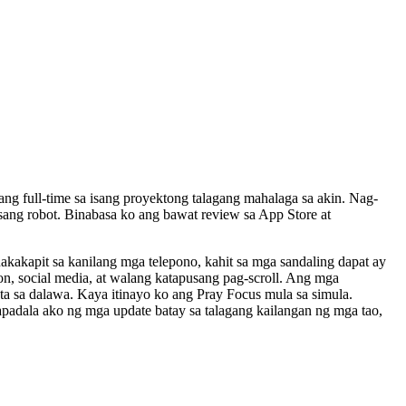
ng full-time sa isang proyektong talagang mahalaga sa akin. Nag-
isang robot. Binabasa ko ang bawat review sa App Store at
akakapit sa kanilang mga telepono, kahit sa mga sandaling dapat ay
n, social media, at walang katapusang pag-scroll. Ang mga
ta sa dalawa. Kaya itinayo ko ang Pray Focus mula sa simula.
padala ako ng mga update batay sa talagang kailangan ng mga tao,