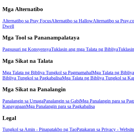
Mga Alternatibo
Alternatibo sa Pray Focus
Alternatibo sa Hallow
Alternatibo sa Pray.c
Dwell
Mga Tool sa Pananampalataya
Pagsusuri ng Konsyensya
Tuklasin ang mga Talata ng Bibliya
Tuklasi
Mga Sikat na Talata
Mga Talata ng Bibliya Tungkol sa Pagmamahal
Mga Talata ng Bibliy
Bibliya Tungkol sa Pagkabalisa
Mga Talata ng Bibliya Tungkol sa K
Mga Sikat na Panalangin
Panalangin sa Umaga
Panalangin sa Gabi
Mga Panalangin para sa Pag
Kapayapaan
Mga Panalangin para sa Pagkabalisa
Legal
Tungkol sa Amin - Pinapatakbo ng Tao
Patakaran sa Privacy - Websit