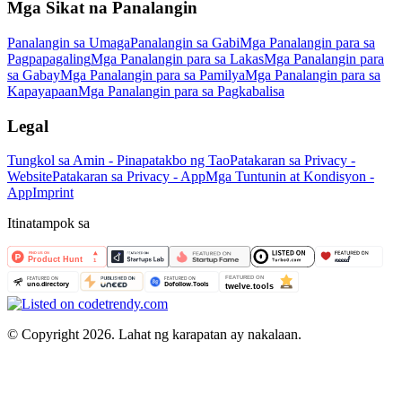
Mga Sikat na Panalangin
Panalangin sa Umaga
Panalangin sa Gabi
Mga Panalangin para sa
Pagpapagaling
Mga Panalangin para sa Lakas
Mga Panalangin para
sa Gabay
Mga Panalangin para sa Pamilya
Mga Panalangin para sa
Kapayapaan
Mga Panalangin para sa Pagkabalisa
Legal
Tungkol sa Amin - Pinapatakbo ng Tao
Patakaran sa Privacy -
Website
Patakaran sa Privacy - App
Mga Tuntunin at Kondisyon -
App
Imprint
Itinatampok sa
©
Copyright 2026. Lahat ng karapatan ay nakalaan.