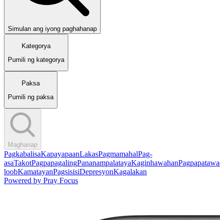
Simulan ang iyong paghahanap
Kategorya
Pumili ng kategorya
Paksa
Pumili ng paksa
Maghanap
Pagkabalisa
Kapayapaan
Lakas
Pagmamahal
Pag-
asa
Takot
Pagpapagaling
Pananampalataya
Kaginhawahan
Pagpapatawa
loob
Kamatayan
Pagsisisi
Depresyon
Kagalakan
Powered by
Pray Focus