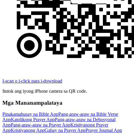
I-scan o i-click para i-download
Itutok ang iyong iPhone camera sa QR code.
Mga Mananampalataya
Pinakamahusay na Bible App
Pang-araw-araw na Bible Verse
App
Katolikong Prayer App
Pang-araw-araw na Debosyonal
App
Pang-araw-araw na Prayer App
Kristiyanong Prayer
App
Kristiyanong App
Gabay na Prayer App
Prayer Journal App