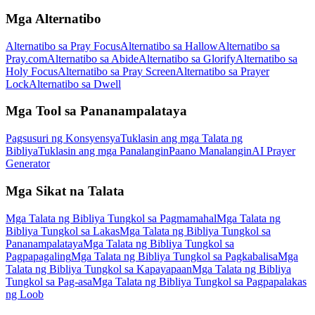
Mga Alternatibo
Alternatibo sa Pray Focus
Alternatibo sa Hallow
Alternatibo sa
Pray.com
Alternatibo sa Abide
Alternatibo sa Glorify
Alternatibo sa
Holy Focus
Alternatibo sa Pray Screen
Alternatibo sa Prayer
Lock
Alternatibo sa Dwell
Mga Tool sa Pananampalataya
Pagsusuri ng Konsyensya
Tuklasin ang mga Talata ng
Bibliya
Tuklasin ang mga Panalangin
Paano Manalangin
AI Prayer
Generator
Mga Sikat na Talata
Mga Talata ng Bibliya Tungkol sa Pagmamahal
Mga Talata ng
Bibliya Tungkol sa Lakas
Mga Talata ng Bibliya Tungkol sa
Pananampalataya
Mga Talata ng Bibliya Tungkol sa
Pagpapagaling
Mga Talata ng Bibliya Tungkol sa Pagkabalisa
Mga
Talata ng Bibliya Tungkol sa Kapayapaan
Mga Talata ng Bibliya
Tungkol sa Pag-asa
Mga Talata ng Bibliya Tungkol sa Pagpapalakas
ng Loob