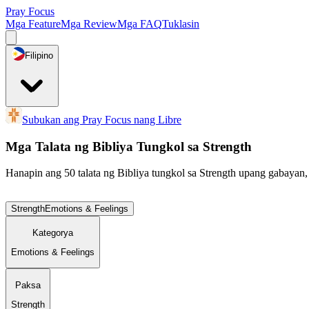
Pray Focus
Mga Feature
Mga Review
Mga FAQ
Tuklasin
Filipino
Subukan ang Pray Focus nang Libre
Mga Talata ng Bibliya Tungkol sa Strength
Hanapin ang 50 talata ng Bibliya tungkol sa Strength upang gabayan,
Strength
Emotions & Feelings
Kategorya
Emotions & Feelings
Paksa
Strength