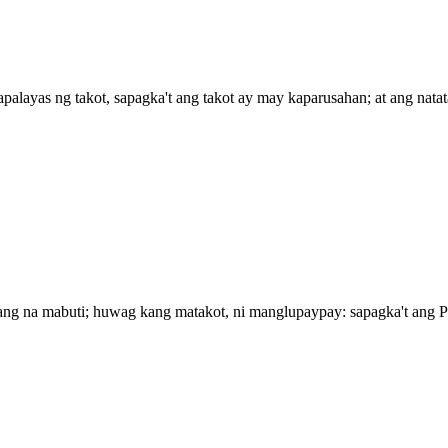
palayas ng takot, sapagka't ang takot ay may kaparusahan; at ang natat
pang na mabuti; huwag kang matakot, ni manglupaypay: sapagka't ang