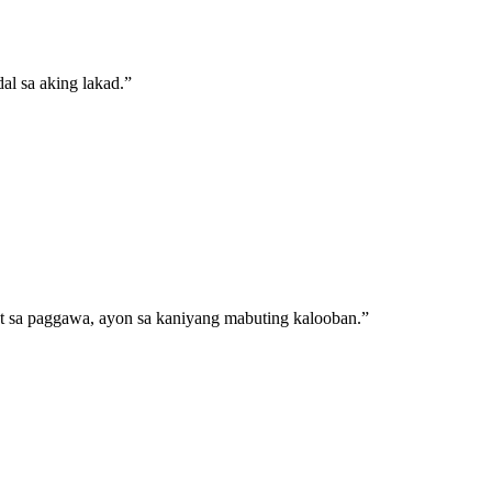
al sa aking lakad.
”
t sa paggawa, ayon sa kaniyang mabuting kalooban.
”