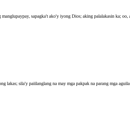
anglupaypay, sapagka't ako'y iyong Dios; aking palalakasin ka; oo, 
 lakas; sila'y paiilanglang na may mga pakpak na parang mga aguila; 