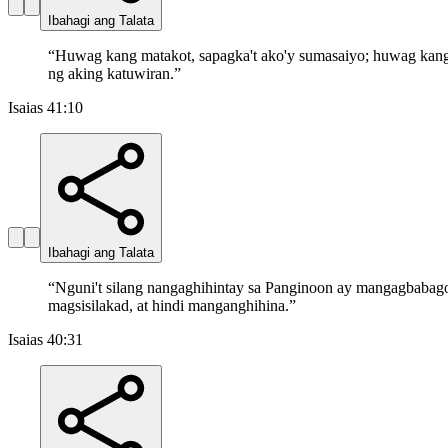
Ibahagi ang Talata
“
Huwag kang matakot, sapagka't ako'y sumasaiyo; huwag kang m
ng aking katuwiran.
”
Isaias 41:10
Ibahagi ang Talata
“
Nguni't silang nangaghihintay sa Panginoon ay mangagbabagong
magsisilakad, at hindi manganghihina.
”
Isaias 40:31