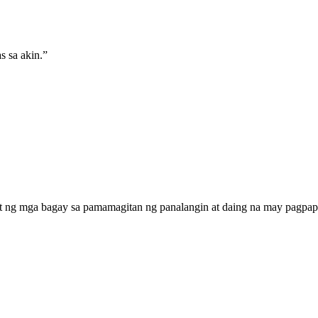
 sa akin.
”
ng mga bagay sa pamamagitan ng panalangin at daing na may pagpapas