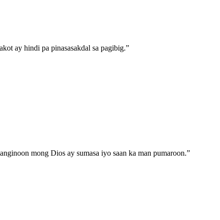
akot ay hindi pa pinasasakdal sa pagibig.
”
 Panginoon mong Dios ay sumasa iyo saan ka man pumaroon.
”