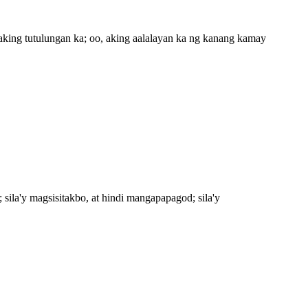
aking tutulungan ka; oo, aking aalalayan ka ng kanang kamay
sila'y magsisitakbo, at hindi mangapapagod; sila'y