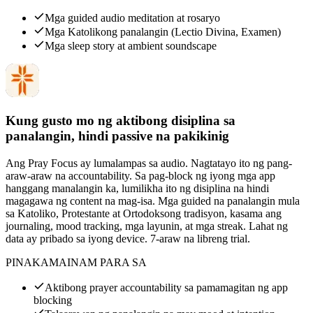
Mga guided audio meditation at rosaryo
Mga Katolikong panalangin (Lectio Divina, Examen)
Mga sleep story at ambient soundscape
Kung gusto mo ng aktibong disiplina sa
panalangin, hindi passive na pakikinig
Ang Pray Focus ay lumalampas sa audio. Nagtatayo ito ng pang-
araw-araw na accountability. Sa pag-block ng iyong mga app
hanggang manalangin ka, lumilikha ito ng disiplina na hindi
magagawa ng content na mag-isa. Mga guided na panalangin mula
sa Katoliko, Protestante at Ortodoksong tradisyon, kasama ang
journaling, mood tracking, mga layunin, at mga streak. Lahat ng
data ay pribado sa iyong device. 7-araw na libreng trial.
PINAKAMAINAM PARA SA
Aktibong prayer accountability sa pamamagitan ng app
blocking