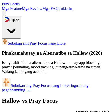
Pray Focus
Mga Feature
Mga Review
Mga FAQ
Tuklasin
Filipino
Subukan ang Pray Focus nang Libre
Pinakamahusay na Alternatibo sa Hallow
(2026)
Isang habit-first na alternatibo sa Hallow na may app blocking,
prayer journaling, mood tracking, at pang-araw-araw na streak.
Walang kailangang account.
Subukan ang Pray Focus nang Libre
Tingnan ang
paghahambing
→
Hallow vs Pray Focus