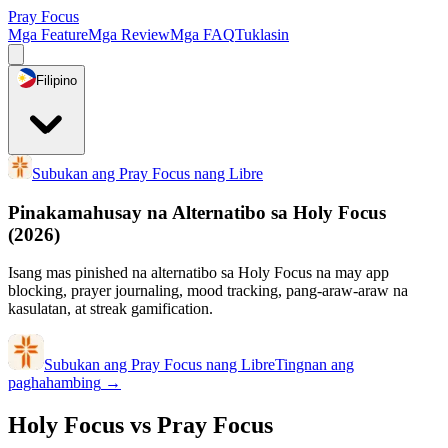
Pray Focus
Mga Feature
Mga Review
Mga FAQ
Tuklasin
Filipino
Subukan ang Pray Focus nang Libre
Pinakamahusay na Alternatibo sa Holy Focus
(2026)
Isang mas pinished na alternatibo sa Holy Focus na may app
blocking, prayer journaling, mood tracking, pang-araw-araw na
kasulatan, at streak gamification.
Subukan ang Pray Focus nang Libre
Tingnan ang
paghahambing
→
Holy Focus vs Pray Focus