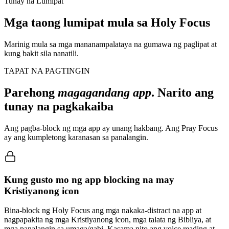
Tunay na Lumipat
Mga taong lumipat mula sa Holy Focus
Marinig mula sa mga mananampalataya na gumawa ng paglipat at
kung bakit sila nanatili.
TAPAT NA PAGTINGIN
Parehong
magagandang app
. Narito ang
tunay na pagkakaiba
Ang pagba-block ng mga app ay unang hakbang. Ang Pray Focus
ay ang kumpletong karanasan sa panalangin.
Kung gusto mo ng app blocking na may
Kristiyanong icon
Bina-block ng Holy Focus ang mga nakaka-distract na app at
nagpapakita ng mga Kristiyanong icon, mga talata ng Bibliya, at
mga panalangin sa umaga/gabi. Kasama nito ang voice reading at