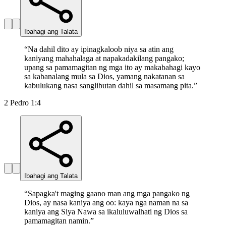
Ibahagi ang Talata
“
Na dahil dito ay ipinagkaloob niya sa atin ang
kaniyang mahahalaga at napakadakilang pangako;
upang sa pamamagitan ng mga ito ay makabahagi kayo
sa kabanalang mula sa Dios, yamang nakatanan sa
kabulukang nasa sanglibutan dahil sa masamang pita.
”
2 Pedro 1:4
Ibahagi ang Talata
“
Sapagka't maging gaano man ang mga pangako ng
Dios, ay nasa kaniya ang oo: kaya nga naman na sa
kaniya ang Siya Nawa sa ikaluluwalhati ng Dios sa
pamamagitan namin.
”