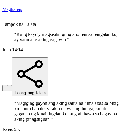
Maghanap
Tampok na Talata
“
Kung kayo'y magsisihingi ng anoman sa pangalan ko,
ay yaon ang aking gagawin.
”
Juan 14:14
Ibahagi ang Talata
“
Magiging gayon ang aking salita na lumalabas sa bibig
ko: hindi babalik sa akin na walang bunga, kundi
gaganap ng kinalulugdan ko, at giginhawa sa bagay na
aking pinagsuguan.
”
Isaias 55:11