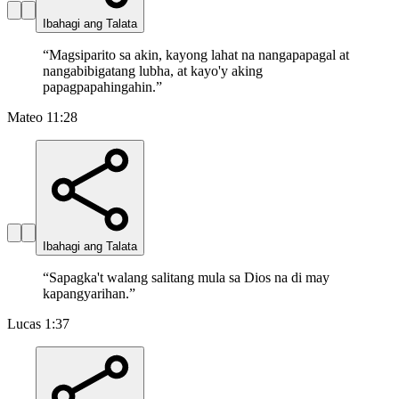
Ibahagi ang Talata
“
Magsiparito sa akin, kayong lahat na nangapapagal at
nangabibigatang lubha, at kayo'y aking
papagpapahingahin.
”
Mateo 11:28
Ibahagi ang Talata
“
Sapagka't walang salitang mula sa Dios na di may
kapangyarihan.
”
Lucas 1:37