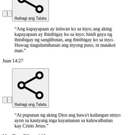
Ibahagi ang Talata
“
Ang kapayapaan ay iniiwan ko sa inyo; ang aking
kapayapaan ay ibinibigay ko sa inyo: hindi gaya ng
ibinibigay ng sanglibutan, ang ibinibigay ko sa inyo.
Huwag magulumihanan ang inyong puso, ni matakot
man.
”
Juan 14:27
Ibahagi ang Talata
“
At pupunan ng aking Dios ang bawa't kailangan ninyo
ayon sa kaniyang mga kayamanan sa kaluwalhatian
kay Cristo Jesus.
”