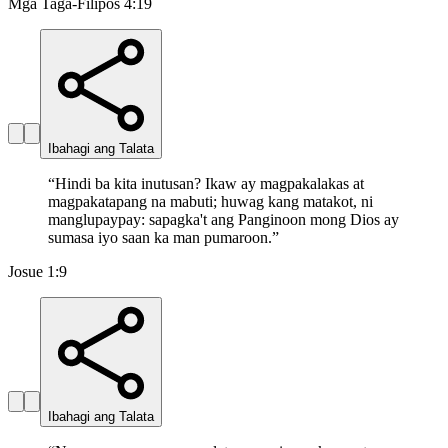
Mga Taga-Filipos 4:19
Ibahagi ang Talata
“
Hindi ba kita inutusan? Ikaw ay magpakalakas at
magpakatapang na mabuti; huwag kang matakot, ni
manglupaypay: sapagka't ang Panginoon mong Dios ay
sumasa iyo saan ka man pumaroon.
”
Josue 1:9
Ibahagi ang Talata