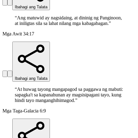
Ibahagi ang Talata
“
Ang matuwid ay nagsidaing, at dininig ng Panginoon,
at iniligtas sila sa lahat nilang mga kabagabagan.
”
Mga Awit 34:17
Ibahagi ang Talata
“
At huwag tayong mangapagod sa paggawa ng mabuti:
sapagka't sa kapanahunan ay magsisipagani tayo, kung
hindi tayo manganghihimagod.
”
Mga Taga-Galacia 6:9