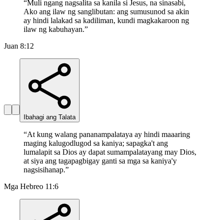
“
Muli ngang nagsalita sa kanila si Jesus, na sinasabi,
Ako ang ilaw ng sanglibutan: ang sumusunod sa akin
ay hindi lalakad sa kadiliman, kundi magkakaroon ng
ilaw ng kabuhayan.
”
Juan 8:12
Ibahagi ang Talata
“
At kung walang pananampalataya ay hindi maaaring
maging kalugodlugod sa kaniya; sapagka't ang
lumalapit sa Dios ay dapat sumampalatayang may Dios,
at siya ang tagapagbigay ganti sa mga sa kaniya'y
nagsisihanap.
”
Mga Hebreo 11:6