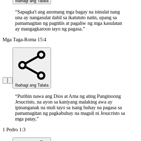
Ibahagi ang Talata
“
Sapagka't ang anomang mga bagay na isinulat nang
una ay nangasulat dahil sa ikatututo natin, upang sa
pamamagitan ng pagtitiis at pagaliw ng mga kasulatan
ay mangagkaroon tayo ng pagasa.
”
Mga Taga-Roma 15:4
Ibahagi ang Talata
“
Purihin nawa ang Dios at Ama ng ating Panginoong
Jesucristo, na ayon sa kaniyang malaking awa ay
ipinanganak na muli tayo sa isang buhay na pagasa sa
pamamagitan ng pagkabuhay na maguli ni Jesucristo sa
mga patay,
”
1 Pedro 1:3