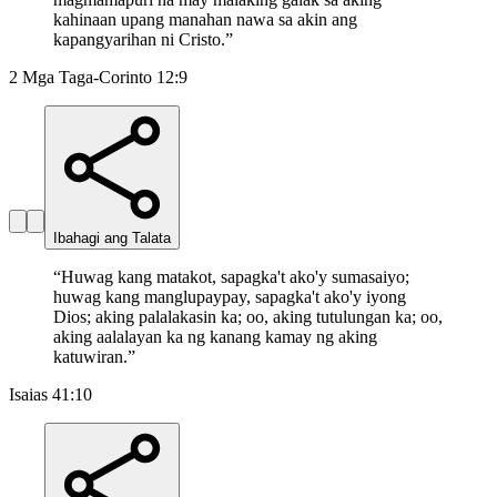
kahinaan upang manahan nawa sa akin ang
kapangyarihan ni Cristo.
”
2 Mga Taga-Corinto 12:9
Ibahagi ang Talata
“
Huwag kang matakot, sapagka't ako'y sumasaiyo;
huwag kang manglupaypay, sapagka't ako'y iyong
Dios; aking palalakasin ka; oo, aking tutulungan ka; oo,
aking aalalayan ka ng kanang kamay ng aking
katuwiran.
”
Isaias 41:10