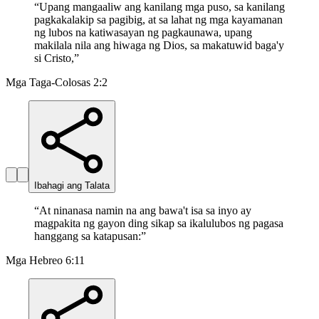
“
Upang mangaaliw ang kanilang mga puso, sa kanilang
pagkakalakip sa pagibig, at sa lahat ng mga kayamanan
ng lubos na katiwasayan ng pagkaunawa, upang
makilala nila ang hiwaga ng Dios, sa makatuwid baga'y
si Cristo,
”
Mga Taga-Colosas 2:2
Ibahagi ang Talata
“
At ninanasa namin na ang bawa't isa sa inyo ay
magpakita ng gayon ding sikap sa ikalulubos ng pagasa
hanggang sa katapusan:
”
Mga Hebreo 6:11