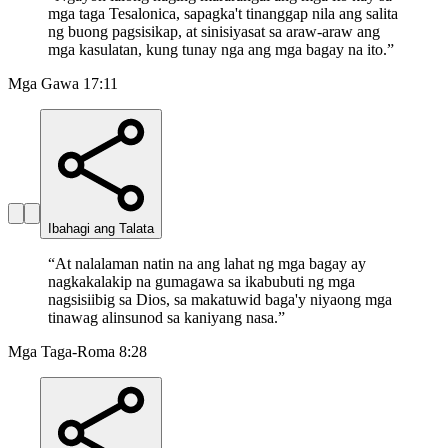
mga taga Tesalonica, sapagka't tinanggap nila ang salita
ng buong pagsisikap, at sinisiyasat sa araw-araw ang
mga kasulatan, kung tunay nga ang mga bagay na ito.
”
Mga Gawa 17:11
Ibahagi ang Talata
“
At nalalaman natin na ang lahat ng mga bagay ay
nagkakalakip na gumagawa sa ikabubuti ng mga
nagsisiibig sa Dios, sa makatuwid baga'y niyaong mga
tinawag alinsunod sa kaniyang nasa.
”
Mga Taga-Roma 8:28