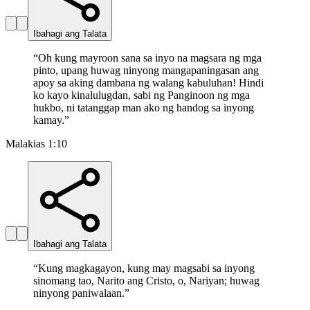
Ibahagi ang Talata
“
Oh kung mayroon sana sa inyo na magsara ng mga
pinto, upang huwag ninyong mangapaningasan ang
apoy sa aking dambana ng walang kabuluhan! Hindi
ko kayo kinalulugdan, sabi ng Panginoon ng mga
hukbo, ni tatanggap man ako ng handog sa inyong
kamay.
”
Malakias 1:10
Ibahagi ang Talata
“
Kung magkagayon, kung may magsabi sa inyong
sinomang tao, Narito ang Cristo, o, Nariyan; huwag
ninyong paniwalaan.
”