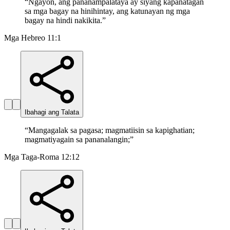
“
Ngayon, ang pananampalataya ay siyang kapanatagan
sa mga bagay na hinihintay, ang katunayan ng mga
bagay na hindi nakikita.
”
Mga Hebreo 11:1
Ibahagi ang Talata
“
Mangagalak sa pagasa; magmatiisin sa kapighatian;
magmatiyagain sa pananalangin;
”
Mga Taga-Roma 12:12