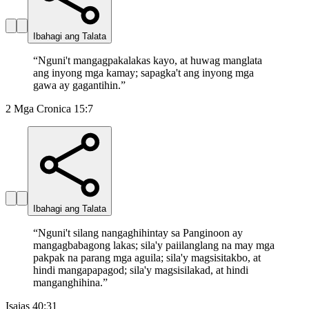
Ibahagi ang Talata
“
Nguni't mangagpakalakas kayo, at huwag manglata
ang inyong mga kamay; sapagka't ang inyong mga
gawa ay gagantihin.
”
2 Mga Cronica 15:7
Ibahagi ang Talata
“
Nguni't silang nangaghihintay sa Panginoon ay
mangagbabagong lakas; sila'y paiilanglang na may mga
pakpak na parang mga aguila; sila'y magsisitakbo, at
hindi mangapapagod; sila'y magsisilakad, at hindi
manganghihina.
”
Isaias 40:31