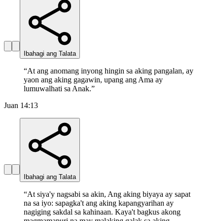
Ibahagi ang Talata
“
At ang anomang inyong hingin sa aking pangalan, ay
yaon ang aking gagawin, upang ang Ama ay
lumuwalhati sa Anak.
”
Juan 14:13
Ibahagi ang Talata
“
At siya'y nagsabi sa akin, Ang aking biyaya ay sapat
na sa iyo: sapagka't ang aking kapangyarihan ay
nagiging sakdal sa kahinaan. Kaya't bagkus akong
magmamapuri na may malaking galak sa aking