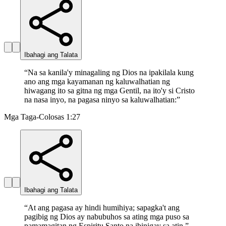
Ibahagi ang Talata
“
Na sa kanila'y minagaling ng Dios na ipakilala kung
ano ang mga kayamanan ng kaluwalhatian ng
hiwagang ito sa gitna ng mga Gentil, na ito'y si Cristo
na nasa inyo, na pagasa ninyo sa kaluwalhatian:
”
Mga Taga-Colosas 1:27
Ibahagi ang Talata
“
At ang pagasa ay hindi humihiya; sapagka't ang
pagibig ng Dios ay nabubuhos sa ating mga puso sa
pamamagitan ng Espiritu Santo na ibinigay sa atin.
”