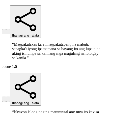
Ibahagi ang Talata
“
Magpakalakas ka at magpakatapang na mabuti:
sapagka't iyong ipamamana sa bayang ito ang lupain na
aking isinumpa sa kanilang mga magulang na ibibigay
sa kanila.
”
Josue 1:6
Ibahagi ang Talata
“
Ngayon lalong naging mararangal ang mga ito kay sa