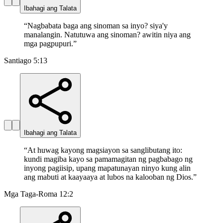
Ibahagi ang Talata
“
Nagbabata baga ang sinoman sa inyo? siya'y
manalangin. Natutuwa ang sinoman? awitin niya ang
mga pagpupuri.
”
Santiago 5:13
Ibahagi ang Talata
“
At huwag kayong magsiayon sa sanglibutang ito:
kundi magiba kayo sa pamamagitan ng pagbabago ng
inyong pagiisip, upang mapatunayan ninyo kung alin
ang mabuti at kaayaaya at lubos na kalooban ng Dios.
”
Mga Taga-Roma 12:2