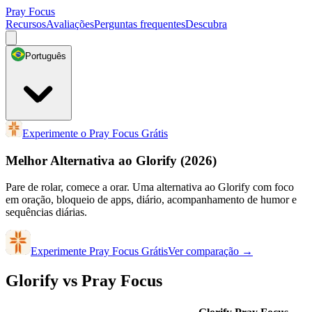
Pray Focus
Recursos
Avaliações
Perguntas frequentes
Descubra
Português
Experimente o Pray Focus Grátis
Melhor Alternativa ao Glorify
(2026)
Pare de rolar, comece a orar. Uma alternativa ao Glorify com foco
em oração, bloqueio de apps, diário, acompanhamento de humor e
sequências diárias.
Experimente Pray Focus Grátis
Ver comparação
→
Glorify vs Pray Focus