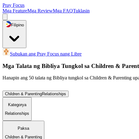
Pray Focus
Mga Feature
Mga Review
Mga FAQ
Tuklasin
Filipino
Subukan ang Pray Focus nang Libre
Mga Talata ng Bibliya Tungkol sa Children & Parent
Hanapin ang 50 talata ng Bibliya tungkol sa Children & Parenting up
Children & Parenting
Relationships
Kategorya
Relationships
Paksa
Children & Parenting