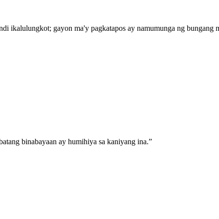
a kundi ikalulungkot; gayon ma'y pagkatapos ay namumunga ng bungan
batang binabayaan ay humihiya sa kaniyang ina.
”