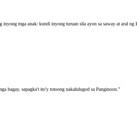
 inyong mga anak: kundi inyong turuan sila ayon sa saway at aral ng
ga bagay, sapagka't ito'y totoong nakalulugod sa Panginoon.
”