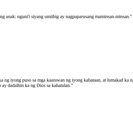
ng anak: nguni't siyang umiibig ay nagpaparusang maminsan-minsan.
”
 ka ng iyong puso sa mga kaarawan ng iyong kabataan, at lumakad ka n
to ay dadalhin ka ng Dios sa kahatulan.
”