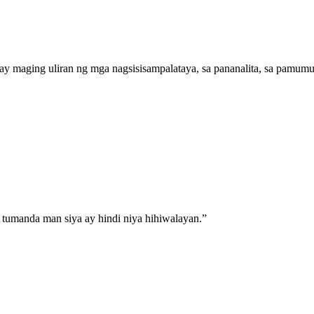
maging uliran ng mga nagsisisampalataya, sa pananalita, sa pamumuha
 tumanda man siya ay hindi niya hihiwalayan.
”