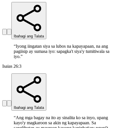
Ibahagi ang Talata
“
Iyong iingatan siya sa lubos na kapayapaan, na ang
pagiisip ay sumasa iyo: sapagka't siya'y tumitiwala sa
iyo.
”
Isaias 26:3
Ibahagi ang Talata
“
Ang mga bagay na ito ay sinalita ko sa inyo, upang
kayo'y magkaroon sa akin ng kapayapaan. Sa
sanglibutan ay mayroon kayong kapighatian: nguni't