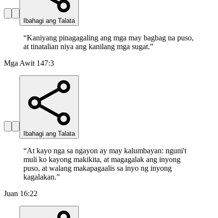
Ibahagi ang Talata
“
Kaniyang pinagagaling ang mga may bagbag na puso,
at tinatalian niya ang kanilang mga sugat.
”
Mga Awit 147:3
Ibahagi ang Talata
“
At kayo nga sa ngayon ay may kalumbayan: nguni't
muli ko kayong makikita, at magagalak ang inyong
puso, at walang makapagaalis sa inyo ng inyong
kagalakan.
”
Juan 16:22