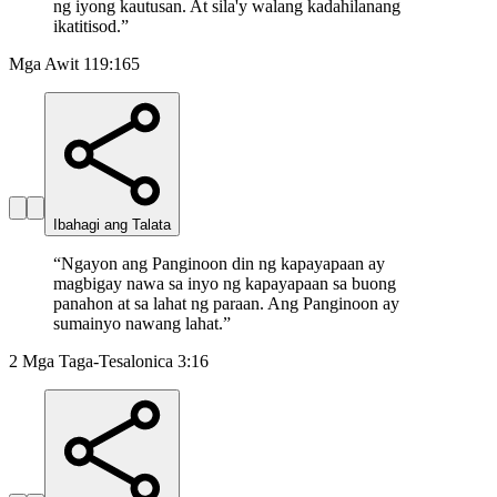
ng iyong kautusan. At sila'y walang kadahilanang
ikatitisod.
”
Mga Awit 119:165
Ibahagi ang Talata
“
Ngayon ang Panginoon din ng kapayapaan ay
magbigay nawa sa inyo ng kapayapaan sa buong
panahon at sa lahat ng paraan. Ang Panginoon ay
sumainyo nawang lahat.
”
2 Mga Taga-Tesalonica 3:16