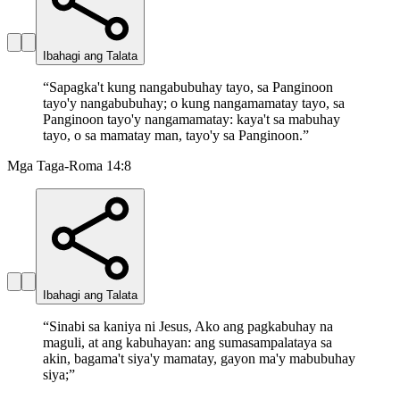
Ibahagi ang Talata
“
Sapagka't kung nangabubuhay tayo, sa Panginoon
tayo'y nangabubuhay; o kung nangamamatay tayo, sa
Panginoon tayo'y nangamamatay: kaya't sa mabuhay
tayo, o sa mamatay man, tayo'y sa Panginoon.
”
Mga Taga-Roma 14:8
Ibahagi ang Talata
“
Sinabi sa kaniya ni Jesus, Ako ang pagkabuhay na
maguli, at ang kabuhayan: ang sumasampalataya sa
akin, bagama't siya'y mamatay, gayon ma'y mabubuhay
siya;
”