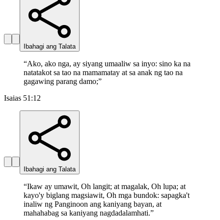
Ibahagi ang Talata
“
Ako, ako nga, ay siyang umaaliw sa inyo: sino ka na
natatakot sa tao na mamamatay at sa anak ng tao na
gagawing parang damo;
”
Isaias 51:12
Ibahagi ang Talata
“
Ikaw ay umawit, Oh langit; at magalak, Oh lupa; at
kayo'y biglang magsiawit, Oh mga bundok: sapagka't
inaliw ng Panginoon ang kaniyang bayan, at
mahahabag sa kaniyang nagdadalamhati.
”