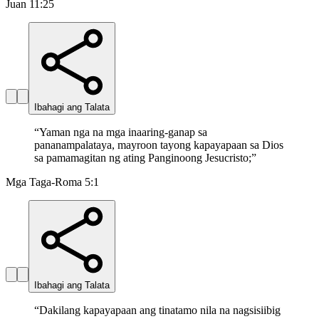
Juan 11:25
Ibahagi ang Talata
“
Yaman nga na mga inaaring-ganap sa
pananampalataya, mayroon tayong kapayapaan sa Dios
sa pamamagitan ng ating Panginoong Jesucristo;
”
Mga Taga-Roma 5:1
Ibahagi ang Talata
“
Dakilang kapayapaan ang tinatamo nila na nagsisiibig