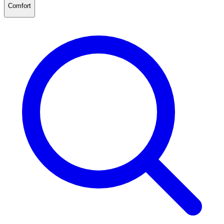
Comfort