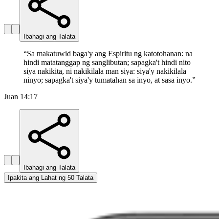
Ibahagi ang Talata
“
Sa makatuwid baga'y ang Espiritu ng katotohanan: na
hindi matatanggap ng sanglibutan; sapagka't hindi nito
siya nakikita, ni nakikilala man siya: siya'y nakikilala
ninyo; sapagka't siya'y tumatahan sa inyo, at sasa inyo.
”
Juan 14:17
Ibahagi ang Talata
Ipakita ang Lahat ng 50 Talata