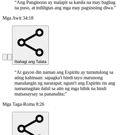
“
Ang Panginoon ay malapit sa kanila na may bagbag
na puso, at inililigtas ang mga may pagsisising diwa.
”
Mga Awit 34:18
Ibahagi ang Talata
“
At gayon din naman ang Espiritu ay tumutulong sa
ating kahinaan: sapagka't hindi tayo marunong
manalangin ng nararapat; nguni't ang Espiritu rin ang
namamagitan dahil sa atin ng mga hibik na hindi
maisasaysay sa pananalita;
”
Mga Taga-Roma 8:26