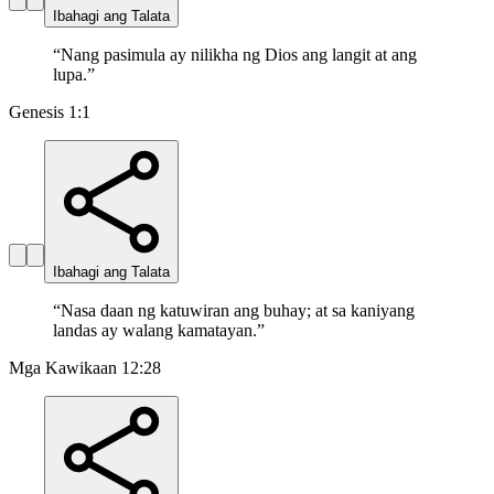
Ibahagi ang Talata
“
Nang pasimula ay nilikha ng Dios ang langit at ang
lupa.
”
Genesis 1:1
Ibahagi ang Talata
“
Nasa daan ng katuwiran ang buhay; at sa kaniyang
landas ay walang kamatayan.
”
Mga Kawikaan 12:28