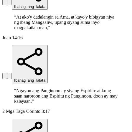
Ibahagi ang Talata
“
At ako'y dadalangin sa Ama, at kayo'y bibigyan niya
ng ibang Mangaaliw, upang siyang suma inyo
magpakailan man,
”
Juan 14:16
Ibahagi ang Talata
“
Ngayon ang Panginoon ay siyang Espiritu: at kung
saan naroroon ang Espiritu ng Panginoon, doon ay may
kalayaan.
”
2 Mga Taga-Corinto 3:17