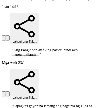
Juan 14:18
Ibahagi ang Talata
“
Ang Panginoon ay aking pastor; hindi ako
mangangailangan.
”
Mga Awit 23:1
Ibahagi ang Talata
“
Sapagka't gayon na lamang ang pagsinta ng Dios sa