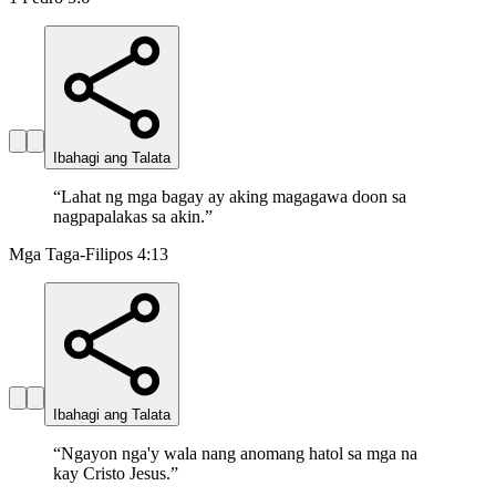
Ibahagi ang Talata
“
Lahat ng mga bagay ay aking magagawa doon sa
nagpapalakas sa akin.
”
Mga Taga-Filipos 4:13
Ibahagi ang Talata
“
Ngayon nga'y wala nang anomang hatol sa mga na
kay Cristo Jesus.
”