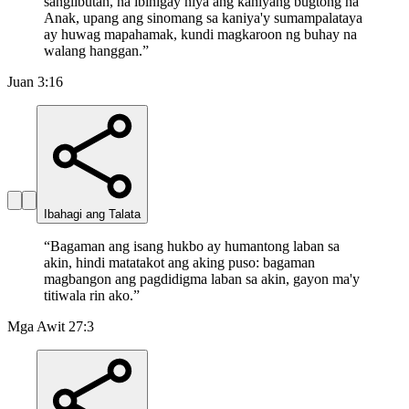
sanglibutan, na ibinigay niya ang kaniyang bugtong na
Anak, upang ang sinomang sa kaniya'y sumampalataya
ay huwag mapahamak, kundi magkaroon ng buhay na
walang hanggan.
”
Juan 3:16
Ibahagi ang Talata
“
Bagaman ang isang hukbo ay humantong laban sa
akin, hindi matatakot ang aking puso: bagaman
magbangon ang pagdidigma laban sa akin, gayon ma'y
titiwala rin ako.
”
Mga Awit 27:3