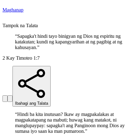
Maghanap
Tampok na Talata
“
Sapagka't hindi tayo binigyan ng Dios ng espiritu ng
katakutan; kundi ng kapangyarihan at ng pagibig at ng
kahusayan.
”
2 Kay Timoteo 1:7
Ibahagi ang Talata
“
Hindi ba kita inutusan? Ikaw ay magpakalakas at
magpakatapang na mabuti; huwag kang matakot, ni
manglupaypay: sapagka't ang Panginoon mong Dios ay
sumasa iyo saan ka man pumaroon.
”