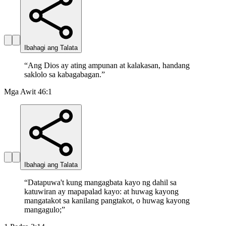
Ibahagi ang Talata
“
Ang Dios ay ating ampunan at kalakasan, handang
saklolo sa kabagabagan.
”
Mga Awit 46:1
Ibahagi ang Talata
“
Datapuwa't kung mangagbata kayo ng dahil sa
katuwiran ay mapapalad kayo: at huwag kayong
mangatakot sa kanilang pangtakot, o huwag kayong
mangagulo;
”