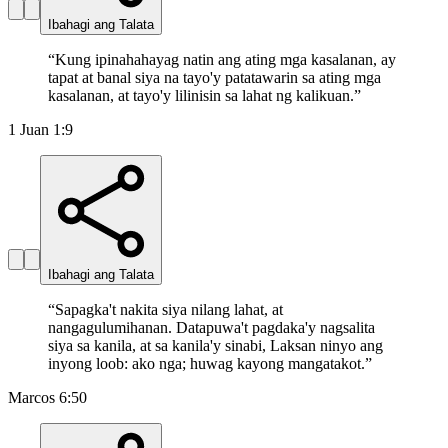
Ibahagi ang Talata
“
Kung ipinahahayag natin ang ating mga kasalanan, ay
tapat at banal siya na tayo'y patatawarin sa ating mga
kasalanan, at tayo'y lilinisin sa lahat ng kalikuan.
”
1 Juan 1:9
Ibahagi ang Talata
“
Sapagka't nakita siya nilang lahat, at
nangagulumihanan. Datapuwa't pagdaka'y nagsalita
siya sa kanila, at sa kanila'y sinabi, Laksan ninyo ang
inyong loob: ako nga; huwag kayong mangatakot.
”
Marcos 6:50