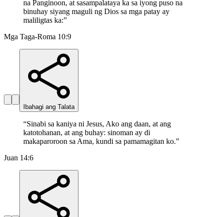
na Panginoon, at sasampalataya ka sa iyong puso na
binuhay siyang maguli ng Dios sa mga patay ay
maliligtas ka:
”
Mga Taga-Roma 10:9
Ibahagi ang Talata
“
Sinabi sa kaniya ni Jesus, Ako ang daan, at ang
katotohanan, at ang buhay: sinoman ay di
makaparoroon sa Ama, kundi sa pamamagitan ko.
”
Juan 14:6