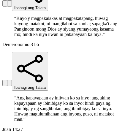
Ibahagi ang Talata
“
Kayo'y magpakalakas at magpakatapang, huwag
kayong matakot, ni mangilabot sa kanila; sapagka't ang
Panginoon mong Dios ay siyang yumayaong kasama
mo; hindi ka niya iiwan ni pababayaan ka niya.
”
Deuteronomio 31:6
Ibahagi ang Talata
“
Ang kapayapaan ay iniiwan ko sa inyo; ang aking
kapayapaan ay ibinibigay ko sa inyo: hindi gaya ng
ibinibigay ng sanglibutan, ang ibinibigay ko sa inyo.
Huwag magulumihanan ang inyong puso, ni matakot
man.
”
Juan 14:27