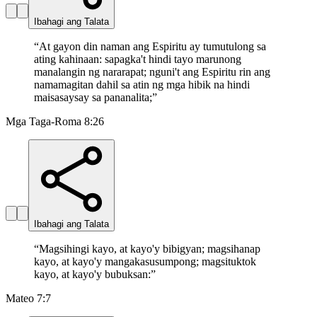
Ibahagi ang Talata
“
At gayon din naman ang Espiritu ay tumutulong sa
ating kahinaan: sapagka't hindi tayo marunong
manalangin ng nararapat; nguni't ang Espiritu rin ang
namamagitan dahil sa atin ng mga hibik na hindi
maisasaysay sa pananalita;
”
Mga Taga-Roma 8:26
Ibahagi ang Talata
“
Magsihingi kayo, at kayo'y bibigyan; magsihanap
kayo, at kayo'y mangakasusumpong; magsituktok
kayo, at kayo'y bubuksan:
”
Mateo 7:7