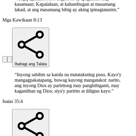
kasamaan; Kapalaluan, at kahambugan at masamang
lakad, at ang masamang bibig ay aking ipinagtatanim.
”
Mga Kawikaan 8:13
Ibahagi ang Talata
“
Inyong sabihin sa kanila na matatakuting puso, Kayo'y
mangagpakatapang, huwag kayong mangatakot: narito,
ang inyong Dios ay pariritong may panghihiganti, may
kagantihan ng Dios; siya'y paririto at ililigtas kayo.
”
Isaias 35:4