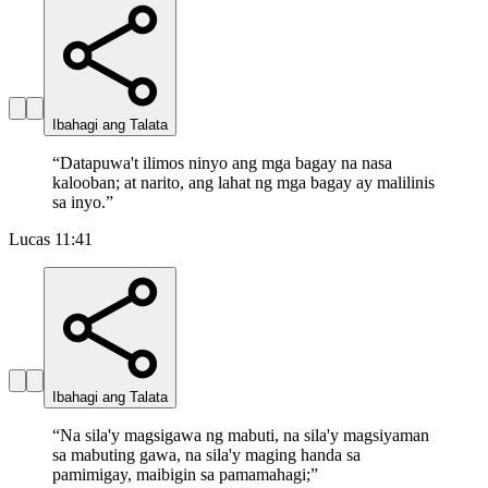
Ibahagi ang Talata
“
Datapuwa't ilimos ninyo ang mga bagay na nasa
kalooban; at narito, ang lahat ng mga bagay ay malilinis
sa inyo.
”
Lucas 11:41
Ibahagi ang Talata
“
Na sila'y magsigawa ng mabuti, na sila'y magsiyaman
sa mabuting gawa, na sila'y maging handa sa
pamimigay, maibigin sa pamamahagi;
”