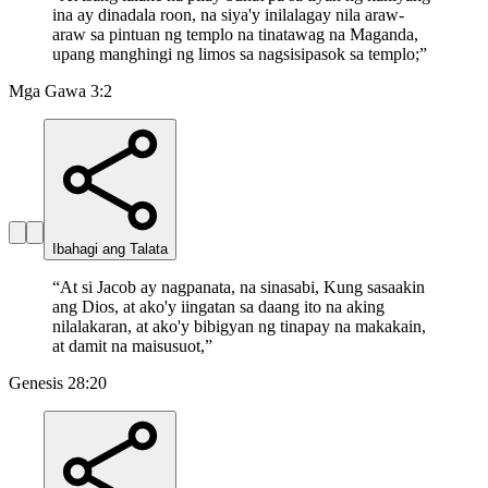
ina ay dinadala roon, na siya'y inilalagay nila araw-
araw sa pintuan ng templo na tinatawag na Maganda,
upang manghingi ng limos sa nagsisipasok sa templo;
”
Mga Gawa 3:2
Ibahagi ang Talata
“
At si Jacob ay nagpanata, na sinasabi, Kung sasaakin
ang Dios, at ako'y iingatan sa daang ito na aking
nilalakaran, at ako'y bibigyan ng tinapay na makakain,
at damit na maisusuot,
”
Genesis 28:20