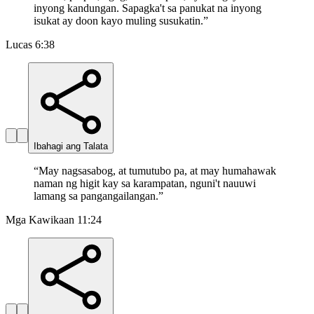
inyong kandungan. Sapagka't sa panukat na inyong
isukat ay doon kayo muling susukatin.
”
Lucas 6:38
Ibahagi ang Talata
“
May nagsasabog, at tumutubo pa, at may humahawak
naman ng higit kay sa karampatan, nguni't nauuwi
lamang sa pangangailangan.
”
Mga Kawikaan 11:24