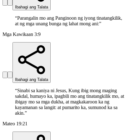
Ibahagi ang Talata
“
Parangalin mo ang Panginoon ng iyong tinatangkilik,
at ng mga unang bunga ng lahat mong ani:
”
Mga Kawikaan 3:9
Ibahagi ang Talata
“
Sinabi sa kaniya ni Jesus, Kung ibig mong maging
sakdal, humayo ka, ipagbili mo ang tinatangkilik mo, at
ibigay mo sa mga dukha, at magkakaroon ka ng
kayamanan sa langit: at pumarito ka, sumunod ka sa
akin.
”
Mateo 19:21