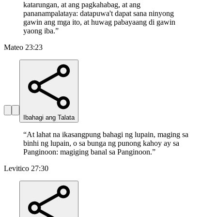
katarungan, at ang pagkahabag, at ang
pananampalataya: datapuwa't dapat sana ninyong
gawin ang mga ito, at huwag pabayaang di gawin
yaong iba.
”
Mateo 23:23
Ibahagi ang Talata
“
At lahat na ikasangpung bahagi ng lupain, maging sa
binhi ng lupain, o sa bunga ng punong kahoy ay sa
Panginoon: magiging banal sa Panginoon.
”
Levitico 27:30