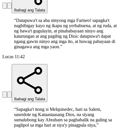
Ibahagi ang Talata
“
Datapuwa't sa aba ninyong mga Fariseo! sapagka't
nagbibigay kayo ng ikapu ng yerbabuena, at ng ruda, at
ng bawa't gugulayin, at pinababayaan ninyo ang
katarungan at ang pagibig ng Dios: datapuwa't dapat
ngang gawin ninyo ang mga ito, at huwag pabayaan di
ginagawa ang mga yaon.
”
Lucas 11:42
Ibahagi ang Talata
“
Sapagka't itong si Melquisedec, hari sa Salem,
saserdote ng Kataastaasang Dios, na siyang
sumalubong kay Abraham sa pagbabalik na galing sa
paglipol sa mga hari at siya'y pinagpala niya,
”