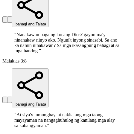
Ibahagi ang Talata
“
Nanakawan baga ng tao ang Dios? gayon ma'y
ninanakaw ninyo ako. Nguni't inyong sinasabi, Sa ano
ka namin ninakawan? Sa mga ikasangpung bahagi at sa
mga handog.
”
Malakias 3:8
Ibahagi ang Talata
“
At siya'y tumunghay, at nakita ang mga taong
mayayaman na nangaghuhulog ng kanilang mga alay
sa kabangyaman.
”