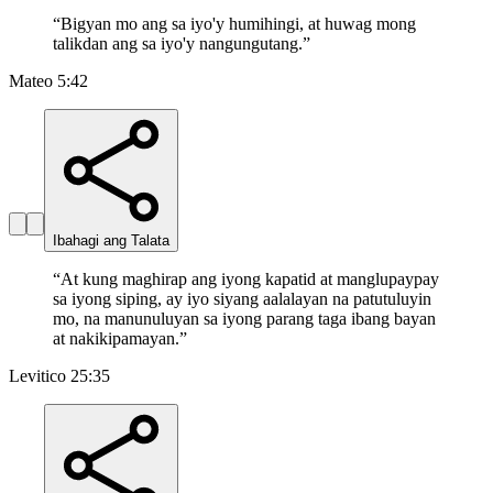
“
Bigyan mo ang sa iyo'y humihingi, at huwag mong
talikdan ang sa iyo'y nangungutang.
”
Mateo 5:42
Ibahagi ang Talata
“
At kung maghirap ang iyong kapatid at manglupaypay
sa iyong siping, ay iyo siyang aalalayan na patutuluyin
mo, na manunuluyan sa iyong parang taga ibang bayan
at nakikipamayan.
”
Levitico 25:35