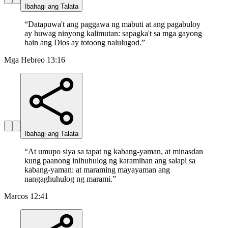
Ibahagi ang Talata
“
Datapuwa't ang paggawa ng mabuti at ang pagabuloy
ay huwag ninyong kalimutan: sapagka't sa mga gayong
hain ang Dios ay totoong nalulugod.
”
Mga Hebreo 13:16
Ibahagi ang Talata
“
At umupo siya sa tapat ng kabang-yaman, at minasdan
kung paanong inihuhulog ng karamihan ang salapi sa
kabang-yaman: at maraming mayayaman ang
nangaghuhulog ng marami.
”
Marcos 12:41