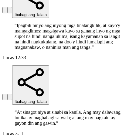
Ibahagi ang Talata
“
Ipagbili ninyo ang inyong mga tinatangkilik, at kayo'y
mangaglimos; magsigawa kayo sa ganang inyo ng mga
supot na hindi nangaluluma, isang kayamanan sa langit
na hindi nagkukulang, na doo'y hindi lumalapit ang
magnanakaw, o naninira man ang tanga.
”
Lucas 12:33
Ibahagi ang Talata
“
At sinagot niya at sinabi sa kanila, Ang may dalawang
tunika ay magbahagi sa wala; at ang may pagkain ay
gayon din ang gawin.
”
Lucas 3:11