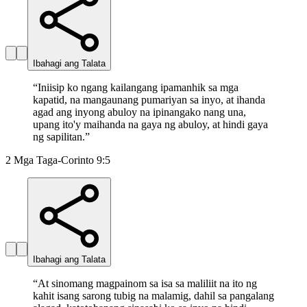
Ibahagi ang Talata
“
Iniisip ko ngang kailangang ipamanhik sa mga
kapatid, na mangaunang pumariyan sa inyo, at ihanda
agad ang inyong abuloy na ipinangako nang una,
upang ito'y maihanda na gaya ng abuloy, at hindi gaya
ng sapilitan.
”
2 Mga Taga-Corinto 9:5
Ibahagi ang Talata
“
At sinomang magpainom sa isa sa maliliit na ito ng
kahit isang sarong tubig na malamig, dahil sa pangalang