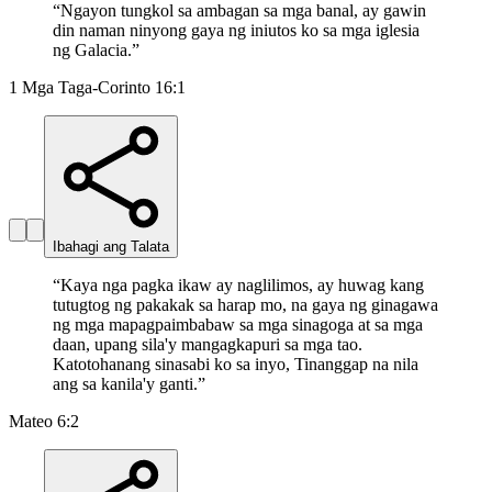
“
Ngayon tungkol sa ambagan sa mga banal, ay gawin
din naman ninyong gaya ng iniutos ko sa mga iglesia
ng Galacia.
”
1 Mga Taga-Corinto 16:1
Ibahagi ang Talata
“
Kaya nga pagka ikaw ay naglilimos, ay huwag kang
tutugtog ng pakakak sa harap mo, na gaya ng ginagawa
ng mga mapagpaimbabaw sa mga sinagoga at sa mga
daan, upang sila'y mangagkapuri sa mga tao.
Katotohanang sinasabi ko sa inyo, Tinanggap na nila
ang sa kanila'y ganti.
”
Mateo 6:2