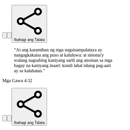
Ibahagi ang Talata
“
At ang karamihan ng mga nagsisampalataya ay
nangagkakaisa ang puso at kaluluwa: at sinoma'y
walang nagsabing kaniyang sarili ang anoman sa mga
bagay na kaniyang inaari: kundi lahat nilang pag-aari
ay sa kalahatan.
”
Mga Gawa 4:32
Ibahagi ang Talata