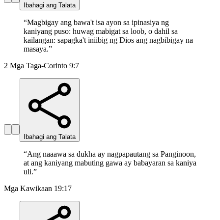
Ibahagi ang Talata
“
Magbigay ang bawa't isa ayon sa ipinasiya ng
kaniyang puso: huwag mabigat sa loob, o dahil sa
kailangan: sapagka't iniibig ng Dios ang nagbibigay na
masaya.
”
2 Mga Taga-Corinto 9:7
Ibahagi ang Talata
“
Ang naaawa sa dukha ay nagpapautang sa Panginoon,
at ang kaniyang mabuting gawa ay babayaran sa kaniya
uli.
”
Mga Kawikaan 19:17