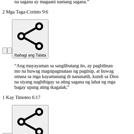
na sagana ay magaani namang sagana.
”
2 Mga Taga-Corinto 9:6
Ibahagi ang Talata
“
Ang mayayaman sa sanglibutang ito, ay pagbilinan
mo na huwag magsipagmataas ng pagiisip, at huwag
umasa sa mga kayamanang di nananatili, kundi sa Dios
na siyang nagbibigay sa ating sagana ng lahat ng mga
bagay upang ating ikagalak;
”
1 Kay Timoteo 6:17