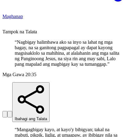
Maghanap
Tampok na Talata
“
Nagbigay halimbawa ako sa inyo sa lahat ng mga
bagay, na sa ganitong pagpapagal ay dapat kayong
magsisaklolo sa mahihina, at alalahanin ang mga salita
ng Panginoong Jesus, na siya rin ang may sabi, Lalo
pang mapalad ang magbigay kay sa tumanggap.
”
Mga Gawa 20:35
Ibahagi ang Talata
“
Mangagbigay kayo, at kayo'y bibigyan; takal na
mabuti, pikpik, liglig, at umaapaw, ay ibibigay nila sa