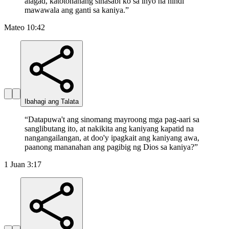
alagad, katotohanang sinasabi ko sa inyo na hindi
mawawala ang ganti sa kaniya.
”
Mateo 10:42
Ibahagi ang Talata
“
Datapuwa't ang sinomang mayroong mga pag-aari sa
sanglibutang ito, at nakikita ang kaniyang kapatid na
nangangailangan, at doo'y ipagkait ang kaniyang awa,
paanong mananahan ang pagibig ng Dios sa kaniya?
”
1 Juan 3:17