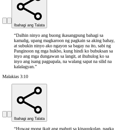
Ibahagi ang Talata
“
Dalhin ninyo ang buong ikasangpung bahagi sa
kamalig, upang magkaroon ng pagkain sa aking bahay,
at subukin ninyo ako ngayon sa bagay na ito, sabi ng
Panginoon ng mga hukbo, kung hindi ko bubuksan sa
inyo ang mga dungawan sa langit, at ihuhulog ko sa
inyo ang isang pagpapala, na walang sapat na silid na
kalalagyan.
”
Malakias 3:10
Ibahagi ang Talata
“
Huwag mong ikait ang mabuti sa kinauukulan, pagka