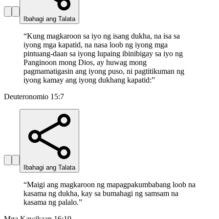
Ibahagi ang Talata
“
Kung magkaroon sa iyo ng isang dukha, na isa sa
iyong mga kapatid, na nasa loob ng iyong mga
pintuang-daan sa iyong lupaing ibinibigay sa iyo ng
Panginoon mong Dios, ay huwag mong
pagmamatigasin ang iyong puso, ni pagtitikuman ng
iyong kamay ang iyong dukhang kapatid:
”
Deuteronomio 15:7
Ibahagi ang Talata
“
Maigi ang magkaroon ng mapagpakumbabang loob na
kasama ng dukha, kay sa bumahagi ng samsam na
kasama ng palalo.
”
Mga Kawikaan 16:19