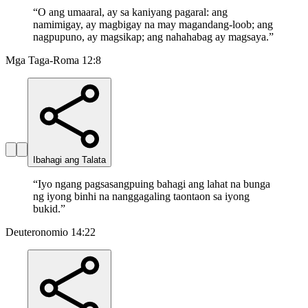
“
O ang umaaral, ay sa kaniyang pagaral: ang
namimigay, ay magbigay na may magandang-loob; ang
nagpupuno, ay magsikap; ang nahahabag ay magsaya.
”
Mga Taga-Roma 12:8
Ibahagi ang Talata
“
Iyo ngang pagsasangpuing bahagi ang lahat na bunga
ng iyong binhi na nanggagaling taontaon sa iyong
bukid.
”
Deuteronomio 14:22