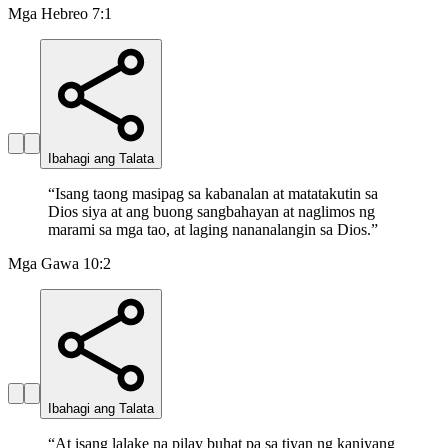
Mga Hebreo 7:1
Ibahagi ang Talata
“
Isang taong masipag sa kabanalan at matatakutin sa
Dios siya at ang buong sangbahayan at naglimos ng
marami sa mga tao, at laging nananalangin sa Dios.
”
Mga Gawa 10:2
Ibahagi ang Talata
“
At isang lalake na pilay buhat pa sa tiyan ng kaniyang