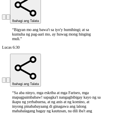
Ibahagi ang Talata
“
Bigyan mo ang bawa't sa iyo'y humihingi; at sa
kumuha ng pag-aari mo, ay huwag mong hinging
muli.
”
Lucas 6:30
Ibahagi ang Talata
“
Sa aba ninyo, mga eskriba at mga Fariseo, mga
mapagpaimbabaw! sapagka't nangagbibigay kayo ng sa
ikapu ng yerbabuena, at ng anis at ng komino, at
inyong pinababayaang di ginagawa ang lalong
mahahalagang bagay ng kautusan, na dili iba't ang