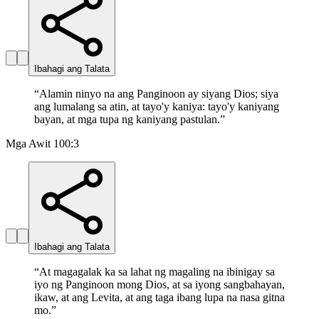
Ibahagi ang Talata
“
Alamin ninyo na ang Panginoon ay siyang Dios; siya
ang lumalang sa atin, at tayo'y kaniya: tayo'y kaniyang
bayan, at mga tupa ng kaniyang pastulan.
”
Mga Awit 100:3
Ibahagi ang Talata
“
At magagalak ka sa lahat ng magaling na ibinigay sa
iyo ng Panginoon mong Dios, at sa iyong sangbahayan,
ikaw, at ang Levita, at ang taga ibang lupa na nasa gitna
mo.
”