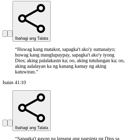
Ibahagi ang Talata
“
Huwag kang matakot, sapagka't ako'y sumasaiyo;
huwag kang manglupaypay, sapagka't ako'y iyong
Dios; aking palalakasin ka; oo, aking tutulungan ka; oo,
aking aalalayan ka ng kanang kamay ng aking
katuwiran.
”
Isaias 41:10
Ibahagi ang Talata
“
Sapagka't gayon na lamang ang pagsinta ng Dios sa