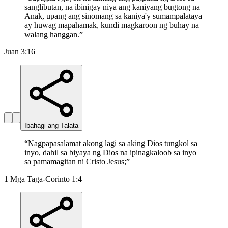
sanglibutan, na ibinigay niya ang kaniyang bugtong na
Anak, upang ang sinomang sa kaniya'y sumampalataya
ay huwag mapahamak, kundi magkaroon ng buhay na
walang hanggan.
”
Juan 3:16
Ibahagi ang Talata
“
Nagpapasalamat akong lagi sa aking Dios tungkol sa
inyo, dahil sa biyaya ng Dios na ipinagkaloob sa inyo
sa pamamagitan ni Cristo Jesus;
”
1 Mga Taga-Corinto 1:4