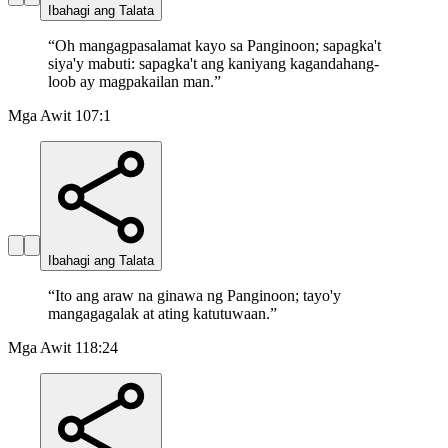
Ibahagi ang Talata
“
Oh mangagpasalamat kayo sa Panginoon; sapagka't
siya'y mabuti: sapagka't ang kaniyang kagandahang-
loob ay magpakailan man.
”
Mga Awit 107:1
Ibahagi ang Talata
“
Ito ang araw na ginawa ng Panginoon; tayo'y
mangagagalak at ating katutuwaan.
”
Mga Awit 118:24