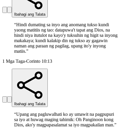
Ibahagi ang Talata
“
Hindi dumating sa inyo ang anomang tukso kundi
yaong matitiis ng tao: datapuwa't tapat ang Dios, na
hindi niya itutulot na kayo'y tuksuhin ng higit sa inyong
makakaya; kundi kalakip din ng tukso ay gagawin
naman ang paraan ng pagilag, upang ito'y inyong
matiis.
”
1 Mga Taga-Corinto 10:13
Ibahagi ang Talata
“
Upang ang pagluwalhati ko ay umawit na pagpupuri
sa iyo at huwag maging tahimik: Oh Panginoon kong
Dios, ako'y magpapasalamat sa iyo magpakailan man.
”