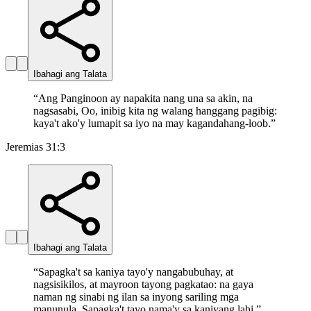
Ibahagi ang Talata
“
Ang Panginoon ay napakita nang una sa akin, na
nagsasabi, Oo, inibig kita ng walang hanggang pagibig:
kaya't ako'y lumapit sa iyo na may kagandahang-loob.
”
Jeremias 31:3
Ibahagi ang Talata
“
Sapagka't sa kaniya tayo'y nangabubuhay, at
nagsisikilos, at mayroon tayong pagkatao: na gaya
naman ng sinabi ng ilan sa inyong sariling mga
manunula, Sapagka't tayo nama'y sa kaniyang lahi.
”