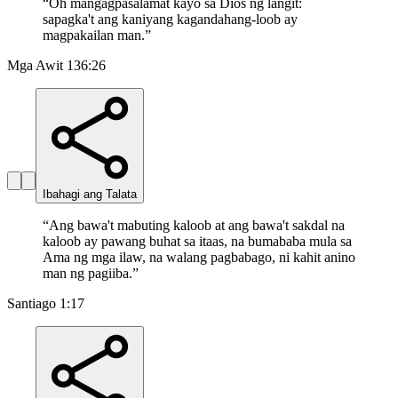
“
Oh mangagpasalamat kayo sa Dios ng langit:
sapagka't ang kaniyang kagandahang-loob ay
magpakailan man.
”
Mga Awit 136:26
Ibahagi ang Talata
“
Ang bawa't mabuting kaloob at ang bawa't sakdal na
kaloob ay pawang buhat sa itaas, na bumababa mula sa
Ama ng mga ilaw, na walang pagbabago, ni kahit anino
man ng pagiiba.
”
Santiago 1:17