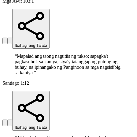
Mga Awit 103:1
Ibahagi ang Talata
“
Mapalad ang taong nagtitiis ng tukso; sapagka't
pagkasubok sa kaniya, siya'y tatanggap ng putong ng
buhay, na ipinangako ng Panginoon sa mga nagsisiibig
sa kaniya.
”
Santiago 1:12
Ibahagi ang Talata