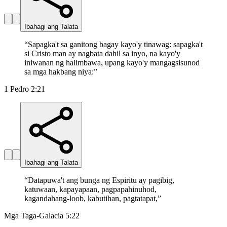
Ibahagi ang Talata
“
Sapagka't sa ganitong bagay kayo'y tinawag: sapagka't
si Cristo man ay nagbata dahil sa inyo, na kayo'y
iniwanan ng halimbawa, upang kayo'y mangagsisunod
sa mga hakbang niya:
”
1 Pedro 2:21
Ibahagi ang Talata
“
Datapuwa't ang bunga ng Espiritu ay pagibig,
katuwaan, kapayapaan, pagpapahinuhod,
kagandahang-loob, kabutihan, pagtatapat,
”
Mga Taga-Galacia 5:22