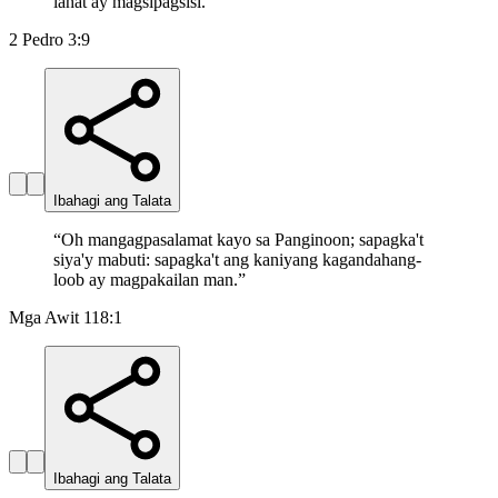
lahat ay magsipagsisi.
”
2 Pedro 3:9
Ibahagi ang Talata
“
Oh mangagpasalamat kayo sa Panginoon; sapagka't
siya'y mabuti: sapagka't ang kaniyang kagandahang-
loob ay magpakailan man.
”
Mga Awit 118:1
Ibahagi ang Talata