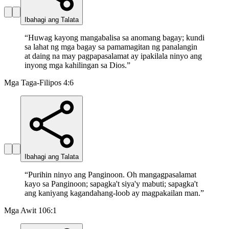
Ibahagi ang Talata
“
Huwag kayong mangabalisa sa anomang bagay; kundi
sa lahat ng mga bagay sa pamamagitan ng panalangin
at daing na may pagpapasalamat ay ipakilala ninyo ang
inyong mga kahilingan sa Dios.
”
Mga Taga-Filipos 4:6
Ibahagi ang Talata
“
Purihin ninyo ang Panginoon. Oh mangagpasalamat
kayo sa Panginoon; sapagka't siya'y mabuti; sapagka't
ang kaniyang kagandahang-loob ay magpakailan man.
”
Mga Awit 106:1