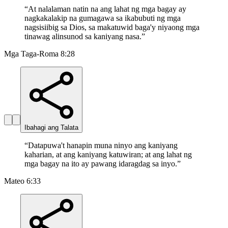
“
At nalalaman natin na ang lahat ng mga bagay ay
nagkakalakip na gumagawa sa ikabubuti ng mga
nagsisiibig sa Dios, sa makatuwid baga'y niyaong mga
tinawag alinsunod sa kaniyang nasa.
”
Mga Taga-Roma 8:28
Ibahagi ang Talata
“
Datapuwa't hanapin muna ninyo ang kaniyang
kaharian, at ang kaniyang katuwiran; at ang lahat ng
mga bagay na ito ay pawang idaragdag sa inyo.
”
Mateo 6:33