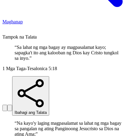
Maghanap
Tampok na Talata
“
Sa lahat ng mga bagay ay magpasalamat kayo;
sapagka't ito ang kalooban ng Dios kay Cristo tungkol
sa inyo.
”
1 Mga Taga-Tesalonica 5:18
Ibahagi ang Talata
“
Na kayo'y laging magpasalamat sa lahat ng mga bagay
sa pangalan ng ating Panginoong Jesucristo sa Dios na
ating Ama;
”