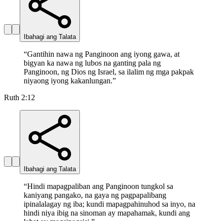
Ibahagi ang Talata
“
Gantihin nawa ng Panginoon ang iyong gawa, at
bigyan ka nawa ng lubos na ganting pala ng
Panginoon, ng Dios ng Israel, sa ilalim ng mga pakpak
niyaong iyong kakanlungan.
”
Ruth 2:12
Ibahagi ang Talata
“
Hindi mapagpaliban ang Panginoon tungkol sa
kaniyang pangako, na gaya ng pagpapalibang
ipinalalagay ng iba; kundi mapagpahinuhod sa inyo, na
hindi niya ibig na sinoman ay mapahamak, kundi ang