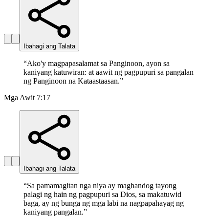
Ibahagi ang Talata
“
Ako'y magpapasalamat sa Panginoon, ayon sa
kaniyang katuwiran: at aawit ng pagpupuri sa pangalan
ng Panginoon na Kataastaasan.
”
Mga Awit 7:17
Ibahagi ang Talata
“
Sa pamamagitan nga niya ay maghandog tayong
palagi ng hain ng pagpupuri sa Dios, sa makatuwid
baga, ay ng bunga ng mga labi na nagpapahayag ng
kaniyang pangalan.
”