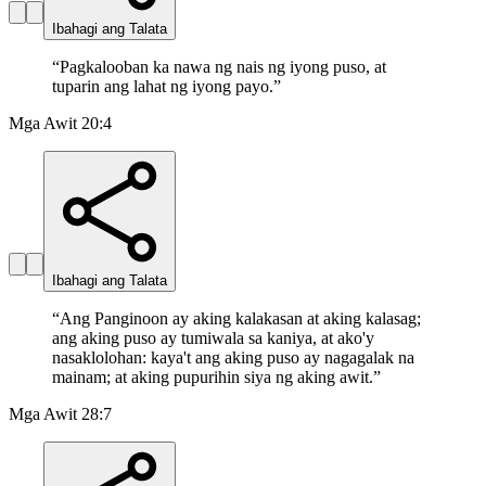
Ibahagi ang Talata
“
Pagkalooban ka nawa ng nais ng iyong puso, at
tuparin ang lahat ng iyong payo.
”
Mga Awit 20:4
Ibahagi ang Talata
“
Ang Panginoon ay aking kalakasan at aking kalasag;
ang aking puso ay tumiwala sa kaniya, at ako'y
nasaklolohan: kaya't ang aking puso ay nagagalak na
mainam; at aking pupurihin siya ng aking awit.
”
Mga Awit 28:7