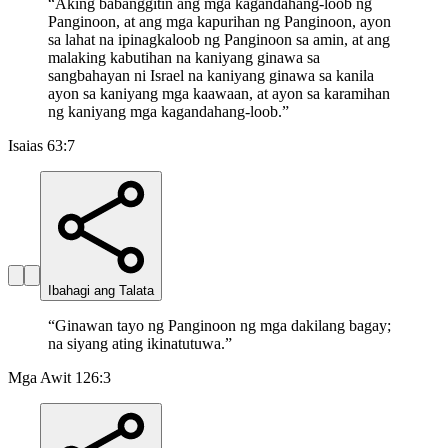
“
Aking babanggitin ang mga kagandahang-loob ng
Panginoon, at ang mga kapurihan ng Panginoon, ayon
sa lahat na ipinagkaloob ng Panginoon sa amin, at ang
malaking kabutihan na kaniyang ginawa sa
sangbahayan ni Israel na kaniyang ginawa sa kanila
ayon sa kaniyang mga kaawaan, at ayon sa karamihan
ng kaniyang mga kagandahang-loob.
”
Isaias 63:7
Ibahagi ang Talata
“
Ginawan tayo ng Panginoon ng mga dakilang bagay;
na siyang ating ikinatutuwa.
”
Mga Awit 126:3