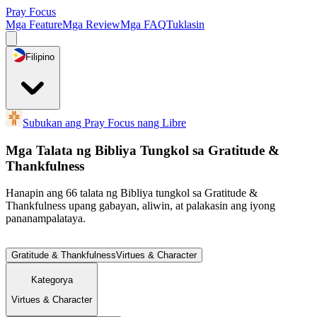
Pray Focus
Mga Feature
Mga Review
Mga FAQ
Tuklasin
Filipino
Subukan ang Pray Focus nang Libre
Mga Talata ng Bibliya Tungkol sa Gratitude &
Thankfulness
Hanapin ang 66 talata ng Bibliya tungkol sa Gratitude &
Thankfulness upang gabayan, aliwin, at palakasin ang iyong
pananampalataya.
Gratitude & Thankfulness
Virtues & Character
Kategorya
Virtues & Character