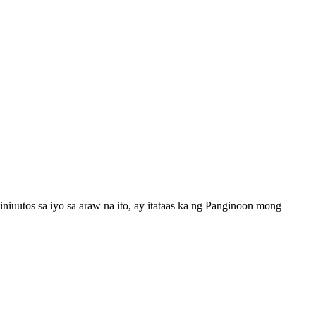
iuutos sa iyo sa araw na ito, ay itataas ka ng Panginoon mong