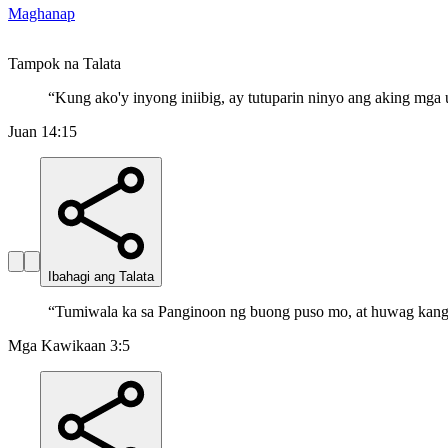
Maghanap
Tampok na Talata
“
Kung ako'y inyong iniibig, ay tutuparin ninyo ang aking mga 
Juan 14:15
Ibahagi ang Talata
“
Tumiwala ka sa Panginoon ng buong puso mo, at huwag kang 
Mga Kawikaan 3:5