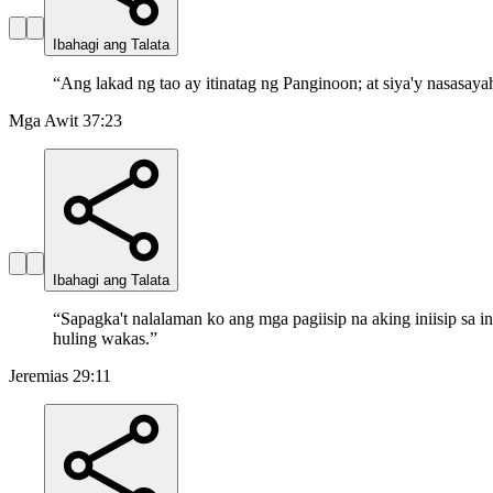
Ibahagi ang Talata
“
Ang lakad ng tao ay itinatag ng Panginoon; at siya'y nasasaya
Mga Awit 37:23
Ibahagi ang Talata
“
Sapagka't nalalaman ko ang mga pagiisip na aking iniisip sa 
huling wakas.
”
Jeremias 29:11