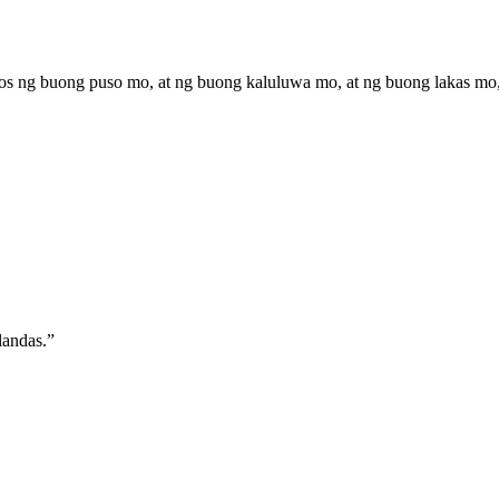
os ng buong puso mo, at ng buong kaluluwa mo, at ng buong lakas mo,
landas.
”