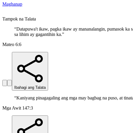
Maghanap
Tampok na Talata
“
Datapuwa't ikaw, pagka ikaw ay mananalangin, pumasok ka sa 
sa lihim ay gagantihin ka.
”
Mateo 6:6
Ibahagi ang Talata
“
Kaniyang pinagagaling ang mga may bagbag na puso, at tinata
Mga Awit 147:3