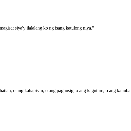
agisa; siya'y ilalalang ko ng isang katulong niya.
”
ghatian, o ang kahapisan, o ang paguusig, o ang kagutum, o ang kahuba