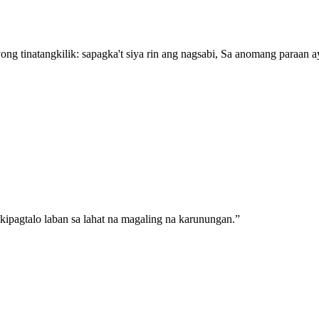
ng tinatangkilik: sapagka't siya rin ang nagsabi, Sa anomang paraan a
kipagtalo laban sa lahat na magaling na karunungan.
”