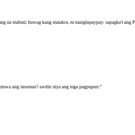
pang na mabuti; huwag kang matakot, ni manglupaypay: sapagka't ang
utuwa ang sinoman? awitin niya ang mga pagpupuri.
”