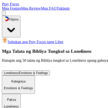
Pray Focus
Mga Feature
Mga Review
Mga FAQ
Tuklasin
Filipino
Subukan ang Pray Focus nang Libre
Mga Talata ng Bibliya Tungkol sa Loneliness
Hanapin ang 50 talata ng Bibliya tungkol sa Loneliness upang gabaya
Loneliness
Emotions & Feelings
Kategorya
Emotions & Feelings
Paksa
Loneliness