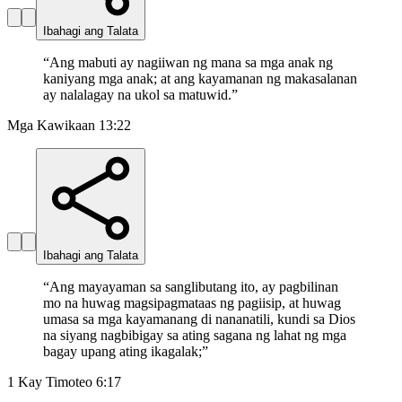
Ibahagi ang Talata
“
Ang mabuti ay nagiiwan ng mana sa mga anak ng
kaniyang mga anak; at ang kayamanan ng makasalanan
ay nalalagay na ukol sa matuwid.
”
Mga Kawikaan 13:22
Ibahagi ang Talata
“
Ang mayayaman sa sanglibutang ito, ay pagbilinan
mo na huwag magsipagmataas ng pagiisip, at huwag
umasa sa mga kayamanang di nananatili, kundi sa Dios
na siyang nagbibigay sa ating sagana ng lahat ng mga
bagay upang ating ikagalak;
”
1 Kay Timoteo 6:17