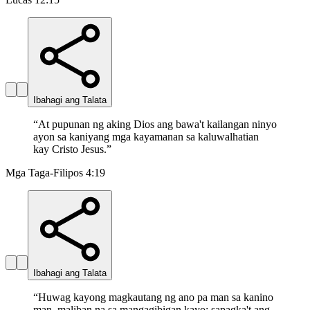
Ibahagi ang Talata
“
At pupunan ng aking Dios ang bawa't kailangan ninyo
ayon sa kaniyang mga kayamanan sa kaluwalhatian
kay Cristo Jesus.
”
Mga Taga-Filipos 4:19
Ibahagi ang Talata
“
Huwag kayong magkautang ng ano pa man sa kanino
man, maliban na sa mangagibigan kayo: sapagka't ang