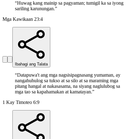
“
Huwag kang mainip sa pagyaman; tumigil ka sa iyong
sariling karunungan.
”
Mga Kawikaan 23:4
Ibahagi ang Talata
“
Datapuwa't ang mga nagsisipagnasang yumaman, ay
nangahuhulog sa tukso at sa silo at sa maraming mga
pitang hangal at nakasasama, na siyang naglulubog sa
mga tao sa kapahamakan at kamatayan.
”
1 Kay Timoteo 6:9