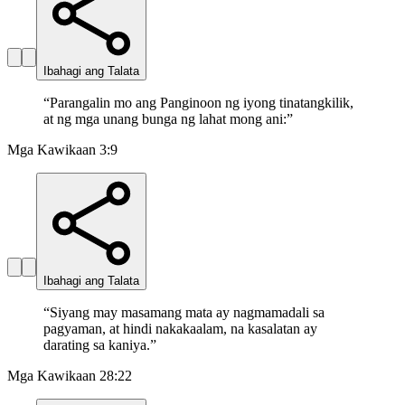
Ibahagi ang Talata
“
Parangalin mo ang Panginoon ng iyong tinatangkilik,
at ng mga unang bunga ng lahat mong ani:
”
Mga Kawikaan 3:9
Ibahagi ang Talata
“
Siyang may masamang mata ay nagmamadali sa
pagyaman, at hindi nakakaalam, na kasalatan ay
darating sa kaniya.
”
Mga Kawikaan 28:22