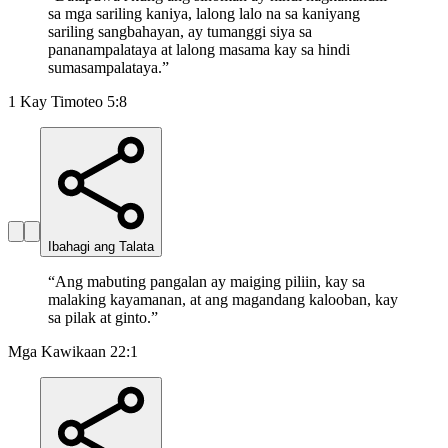
sa mga sariling kaniya, lalong lalo na sa kaniyang
sariling sangbahayan, ay tumanggi siya sa
pananampalataya at lalong masama kay sa hindi
sumasampalataya.
”
1 Kay Timoteo 5:8
Ibahagi ang Talata
“
Ang mabuting pangalan ay maiging piliin, kay sa
malaking kayamanan, at ang magandang kalooban, kay
sa pilak at ginto.
”
Mga Kawikaan 22:1