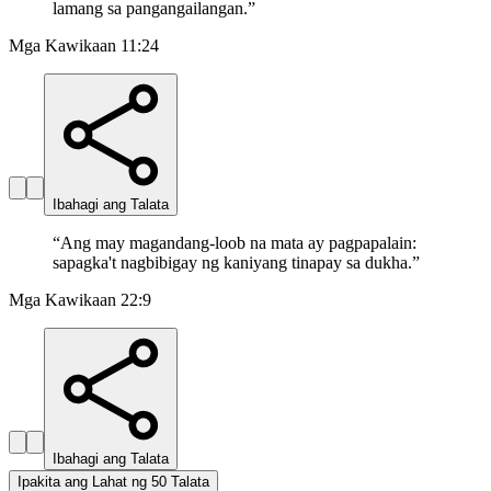
lamang sa pangangailangan.
”
Mga Kawikaan 11:24
Ibahagi ang Talata
“
Ang may magandang-loob na mata ay pagpapalain:
sapagka't nagbibigay ng kaniyang tinapay sa dukha.
”
Mga Kawikaan 22:9
Ibahagi ang Talata
Ipakita ang Lahat ng 50 Talata