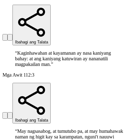
Ibahagi ang Talata
“
Kaginhawahan at kayamanan ay nasa kaniyang
bahay: at ang kaniyang katuwiran ay nananatili
magpakailan man.
”
Mga Awit 112:3
Ibahagi ang Talata
“
May nagsasabog, at tumutubo pa, at may humahawak
naman ng higit kay sa karampatan, nguni't nauuwi