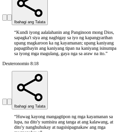
Ibahagi ang Talata
“
Kundi iyong aalalahanin ang Panginoon mong Dios,
sapagka't siya ang nagbigay sa iyo ng kapangyarihan
upang magkaroon ka ng kayamanan; upang kaniyang
papagtibayin ang kaniyang tipan na kaniyang isinumpa
sa iyong mga magulang, gaya nga sa araw na ito.
”
Deuteronomio 8:18
Ibahagi ang Talata
“
Huwag kayong mangagtipon ng mga kayamanan sa
lupa, na dito'y sumisira ang tanga at ang kalawang, at
dito'y nanghuhukay at nagsisipagnakaw ang mga