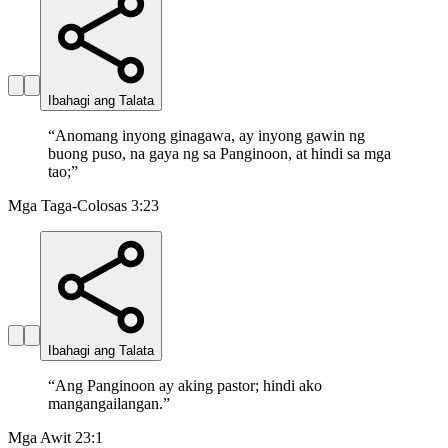
Ibahagi ang Talata
“
Anomang inyong ginagawa, ay inyong gawin ng
buong puso, na gaya ng sa Panginoon, at hindi sa mga
tao;
”
Mga Taga-Colosas 3:23
Ibahagi ang Talata
“
Ang Panginoon ay aking pastor; hindi ako
mangangailangan.
”
Mga Awit 23:1