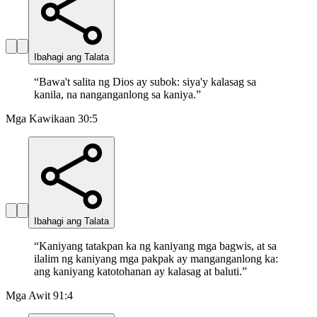
Ibahagi ang Talata
“
Bawa't salita ng Dios ay subok: siya'y kalasag sa
kanila, na nanganganlong sa kaniya.
”
Mga Kawikaan 30:5
Ibahagi ang Talata
“
Kaniyang tatakpan ka ng kaniyang mga bagwis, at sa
ilalim ng kaniyang mga pakpak ay manganganlong ka:
ang kaniyang katotohanan ay kalasag at baluti.
”
Mga Awit 91:4