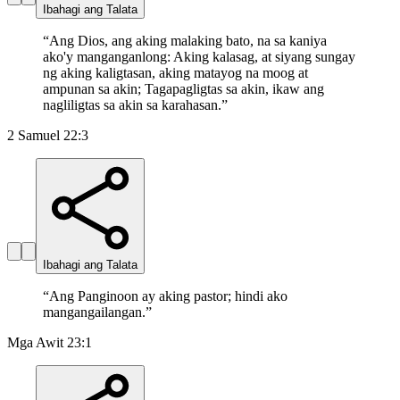
Ibahagi ang Talata
“
Ang Dios, ang aking malaking bato, na sa kaniya
ako'y manganganlong: Aking kalasag, at siyang sungay
ng aking kaligtasan, aking matayog na moog at
ampunan sa akin; Tagapagligtas sa akin, ikaw ang
nagliligtas sa akin sa karahasan.
”
2 Samuel 22:3
Ibahagi ang Talata
“
Ang Panginoon ay aking pastor; hindi ako
mangangailangan.
”
Mga Awit 23:1