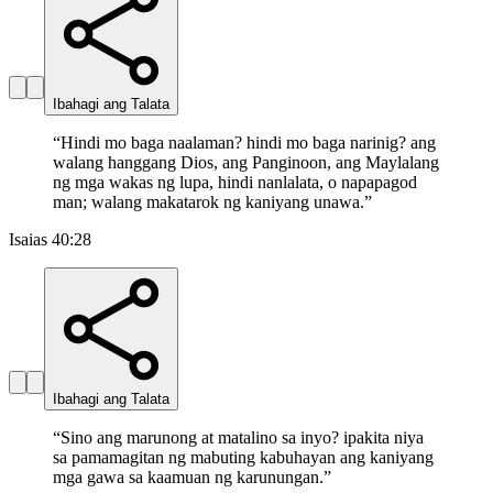
Ibahagi ang Talata
“
Hindi mo baga naalaman? hindi mo baga narinig? ang
walang hanggang Dios, ang Panginoon, ang Maylalang
ng mga wakas ng lupa, hindi nanlalata, o napapagod
man; walang makatarok ng kaniyang unawa.
”
Isaias 40:28
Ibahagi ang Talata
“
Sino ang marunong at matalino sa inyo? ipakita niya
sa pamamagitan ng mabuting kabuhayan ang kaniyang
mga gawa sa kaamuan ng karunungan.
”