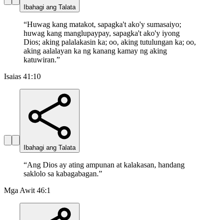
Ibahagi ang Talata
“
Huwag kang matakot, sapagka't ako'y sumasaiyo;
huwag kang manglupaypay, sapagka't ako'y iyong
Dios; aking palalakasin ka; oo, aking tutulungan ka; oo,
aking aalalayan ka ng kanang kamay ng aking
katuwiran.
”
Isaias 41:10
Ibahagi ang Talata
“
Ang Dios ay ating ampunan at kalakasan, handang
saklolo sa kabagabagan.
”
Mga Awit 46:1