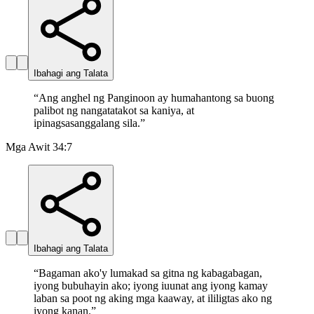
Ibahagi ang Talata
“
Ang anghel ng Panginoon ay humahantong sa buong
palibot ng nangatatakot sa kaniya, at
ipinagsasanggalang sila.
”
Mga Awit 34:7
Ibahagi ang Talata
“
Bagaman ako'y lumakad sa gitna ng kabagabagan,
iyong bubuhayin ako; iyong iuunat ang iyong kamay
laban sa poot ng aking mga kaaway, at ililigtas ako ng
iyong kanan.
”