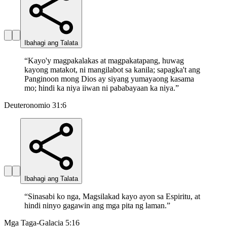
Ibahagi ang Talata
“
Kayo'y magpakalakas at magpakatapang, huwag
kayong matakot, ni mangilabot sa kanila; sapagka't ang
Panginoon mong Dios ay siyang yumayaong kasama
mo; hindi ka niya iiwan ni pababayaan ka niya.
”
Deuteronomio 31:6
Ibahagi ang Talata
“
Sinasabi ko nga, Magsilakad kayo ayon sa Espiritu, at
hindi ninyo gagawin ang mga pita ng laman.
”
Mga Taga-Galacia 5:16