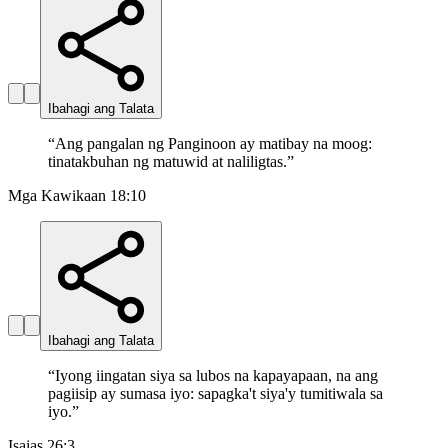
Ibahagi ang Talata
“
Ang pangalan ng Panginoon ay matibay na moog:
tinatakbuhan ng matuwid at naliligtas.
”
Mga Kawikaan 18:10
Ibahagi ang Talata
“
Iyong iingatan siya sa lubos na kapayapaan, na ang
pagiisip ay sumasa iyo: sapagka't siya'y tumitiwala sa
iyo.
”
Isaias 26:3