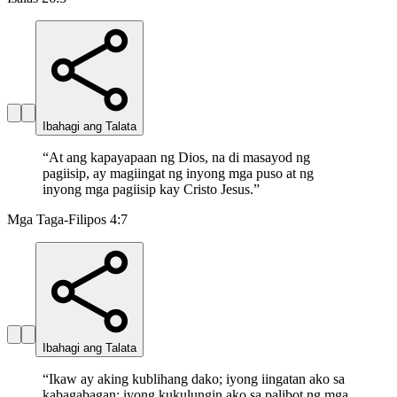
Ibahagi ang Talata
“
At ang kapayapaan ng Dios, na di masayod ng
pagiisip, ay magiingat ng inyong mga puso at ng
inyong mga pagiisip kay Cristo Jesus.
”
Mga Taga-Filipos 4:7
Ibahagi ang Talata
“
Ikaw ay aking kublihang dako; iyong iingatan ako sa
kabagabagan; iyong kukulungin ako sa palibot ng mga