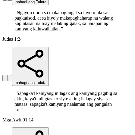
Ibahagi ang Talata
“
Ngayon doon sa makapagiingat sa inyo mula sa
pagkatisod, at sa inyo'y makapaghaharap na walang
kapintasan na may malaking galak, sa harapan ng
kaniyang kaluwalhatian.
”
Judas 1:24
Ibahagi ang Talata
“
Sapagka't kaniyang inilagak ang kaniyang pagibig sa
akin, kaya't iniligtas ko siya: aking ilalagay siya sa
mataas, sapagka't kaniyang naalaman ang pangalan
ko.
”
Mga Awit 91:14