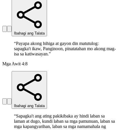
Ibahagi ang Talata
“
Payapa akong hihiga at gayon din matutulog:
sapagka't ikaw, Panginoon, pinatatahan mo akong mag-
isa sa katiwasayan.
”
Mga Awit 4:8
Ibahagi ang Talata
“
Sapagka't ang ating pakikibaka ay hindi laban sa
laman at dugo, kundi laban sa mga pamunuan, laban sa
mga kapangyarihan, laban sa mga namamahala ng