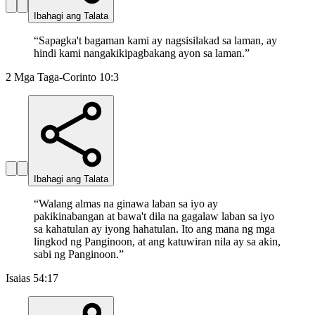
Ibahagi ang Talata
“
Sapagka't bagaman kami ay nagsisilakad sa laman, ay
hindi kami nangakikipagbakang ayon sa laman.
”
2 Mga Taga-Corinto 10:3
Ibahagi ang Talata
“
Walang almas na ginawa laban sa iyo ay
pakikinabangan at bawa't dila na gagalaw laban sa iyo
sa kahatulan ay iyong hahatulan. Ito ang mana ng mga
lingkod ng Panginoon, at ang katuwiran nila ay sa akin,
sabi ng Panginoon.
”
Isaias 54:17