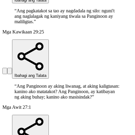
Ibahagi ang Talata
“
Ang pagkatakot sa tao ay nagdadala ng silo: nguni't
ang naglalagak ng kaniyang tiwala sa Panginoon ay
maliligtas.
”
Mga Kawikaan 29:25
Ibahagi ang Talata
“
Ang Panginoon ay aking liwanag, at aking kaligtasan:
kanino ako matatakot? Ang Panginoon, ay katibayan
ng aking buhay; kanino ako masisindak?
”
Mga Awit 27:1