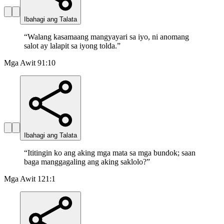
Ibahagi ang Talata
“
Walang kasamaang mangyayari sa iyo, ni anomang
salot ay lalapit sa iyong tolda.
”
Mga Awit 91:10
Ibahagi ang Talata
“
Ititingin ko ang aking mga mata sa mga bundok; saan
baga manggagaling ang aking saklolo?
”
Mga Awit 121:1