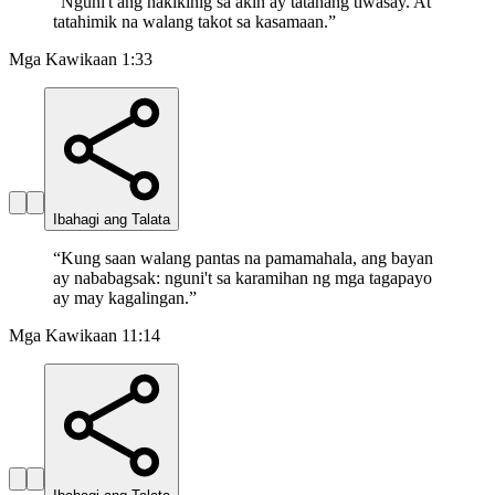
“
Nguni't ang nakikinig sa akin ay tatahang tiwasay. At
tatahimik na walang takot sa kasamaan.
”
Mga Kawikaan 1:33
Ibahagi ang Talata
“
Kung saan walang pantas na pamamahala, ang bayan
ay nababagsak: nguni't sa karamihan ng mga tagapayo
ay may kagalingan.
”
Mga Kawikaan 11:14