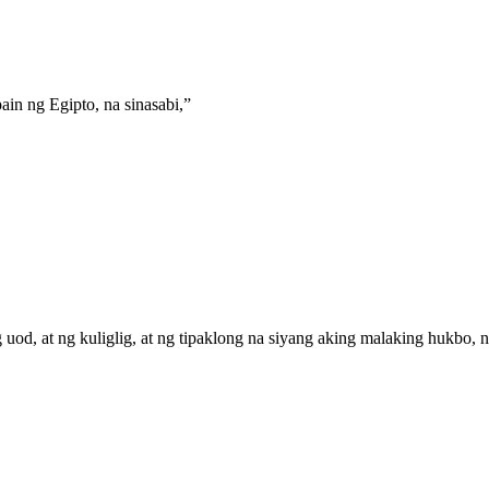
ain ng Egipto, na sinasabi,
”
 uod, at ng kuliglig, at ng tipaklong na siyang aking malaking hukbo, n