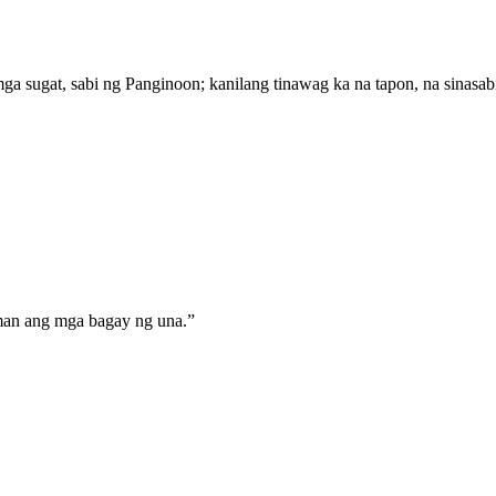
mga sugat, sabi ng Panginoon; kanilang tinawag ka na tapon, na sinasab
man ang mga bagay ng una.
”