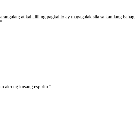
angalan; at kahalili ng pagkalito ay magagalak sila sa kanilang bahagi
”
yan ako ng kusang espiritu.
”