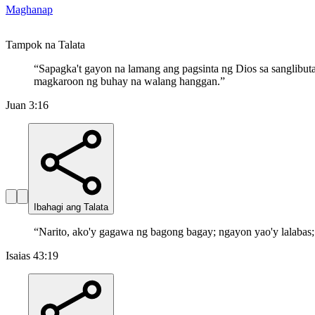
Maghanap
Tampok na Talata
“
Sapagka't gayon na lamang ang pagsinta ng Dios sa sanglibu
magkaroon ng buhay na walang hanggan.
”
Juan 3:16
Ibahagi ang Talata
“
Narito, ako'y gagawa ng bagong bagay; ngayon yao'y lalabas;
Isaias 43:19