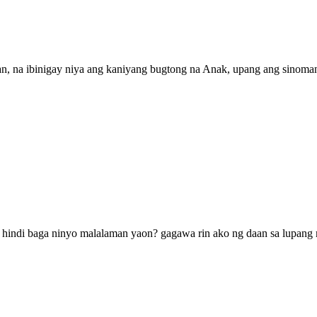
tan, na ibinigay niya ang kaniyang bugtong na Anak, upang ang sino
 hindi baga ninyo malalaman yaon? gagawa rin ako ng daan sa lupang m