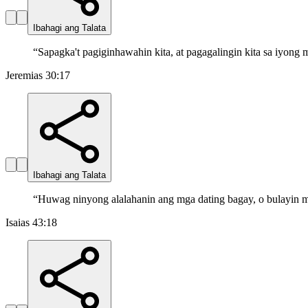
Ibahagi ang Talata
“
Sapagka't pagiginhawahin kita, at pagagalingin kita sa iyong 
Jeremias 30:17
Ibahagi ang Talata
“
Huwag ninyong alalahanin ang mga dating bagay, o bulayin 
Isaias 43:18