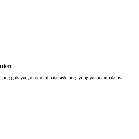
ation
upang gabayan, aliwin, at palakasin ang iyong pananampalataya.