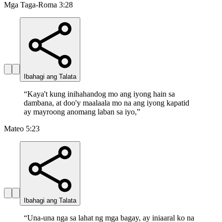
Mga Taga-Roma 3:28
Ibahagi ang Talata
“
Kaya't kung inihahandog mo ang iyong hain sa
dambana, at doo'y maalaala mo na ang iyong kapatid
ay mayroong anomang laban sa iyo,
”
Mateo 5:23
Ibahagi ang Talata
“
Una-una nga sa lahat ng mga bagay, ay iniaaral ko na