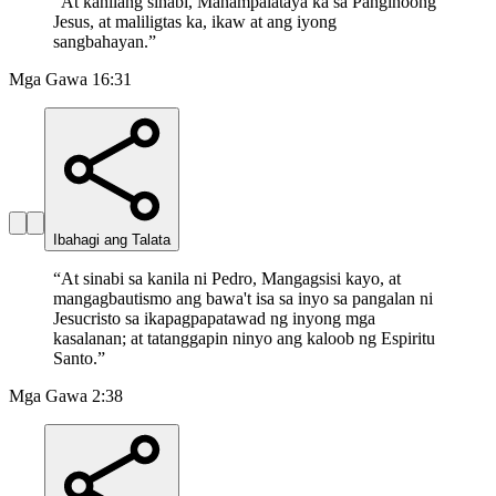
“
At kanilang sinabi, Manampalataya ka sa Panginoong
Jesus, at maliligtas ka, ikaw at ang iyong
sangbahayan.
”
Mga Gawa 16:31
Ibahagi ang Talata
“
At sinabi sa kanila ni Pedro, Mangagsisi kayo, at
mangagbautismo ang bawa't isa sa inyo sa pangalan ni
Jesucristo sa ikapagpapatawad ng inyong mga
kasalanan; at tatanggapin ninyo ang kaloob ng Espiritu
Santo.
”
Mga Gawa 2:38