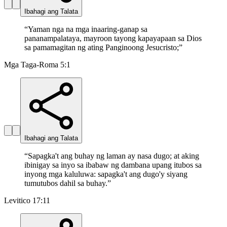
Ibahagi ang Talata
“
Yaman nga na mga inaaring-ganap sa
pananampalataya, mayroon tayong kapayapaan sa Dios
sa pamamagitan ng ating Panginoong Jesucristo;
”
Mga Taga-Roma 5:1
Ibahagi ang Talata
“
Sapagka't ang buhay ng laman ay nasa dugo; at aking
ibinigay sa inyo sa ibabaw ng dambana upang itubos sa
inyong mga kaluluwa: sapagka't ang dugo'y siyang
tumutubos dahil sa buhay.
”
Levitico 17:11