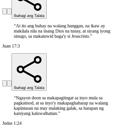
Ibahagi ang Talata
“
At ito ang buhay na walang hanggan, na ikaw ay
makilala nila na iisang Dios na tunay, at siyang iyong
sinugo, sa makatuwid baga'y si Jesucristo.
”
Juan 17:3
Ibahagi ang Talata
“
Ngayon doon sa makapagiingat sa inyo mula sa
pagkatisod, at sa inyo'y makapaghaharap na walang
kapintasan na may malaking galak, sa harapan ng
kaniyang kaluwalhatian.
”
Judas 1:24