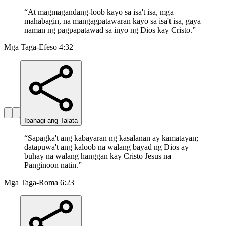
“
At magmagandang-loob kayo sa isa't isa, mga
mahabagin, na mangagpatawaran kayo sa isa't isa, gaya
naman ng pagpapatawad sa inyo ng Dios kay Cristo.
”
Mga Taga-Efeso 4:32
Ibahagi ang Talata
“
Sapagka't ang kabayaran ng kasalanan ay kamatayan;
datapuwa't ang kaloob na walang bayad ng Dios ay
buhay na walang hanggan kay Cristo Jesus na
Panginoon natin.
”
Mga Taga-Roma 6:23