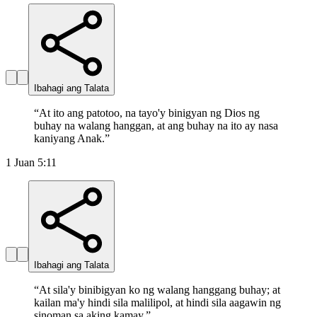
Ibahagi ang Talata
“
At ito ang patotoo, na tayo'y binigyan ng Dios ng
buhay na walang hanggan, at ang buhay na ito ay nasa
kaniyang Anak.
”
1 Juan 5:11
Ibahagi ang Talata
“
At sila'y binibigyan ko ng walang hanggang buhay; at
kailan ma'y hindi sila malilipol, at hindi sila aagawin ng
sinoman sa aking kamay.
”