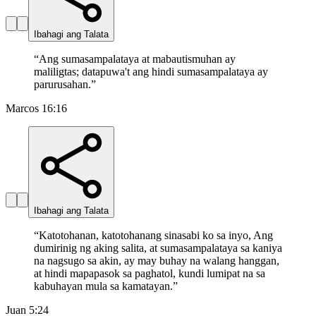
Ibahagi ang Talata
“
Ang sumasampalataya at mabautismuhan ay
maliligtas; datapuwa't ang hindi sumasampalataya ay
parurusahan.
”
Marcos 16:16
Ibahagi ang Talata
“
Katotohanan, katotohanang sinasabi ko sa inyo, Ang
dumirinig ng aking salita, at sumasampalataya sa kaniya
na nagsugo sa akin, ay may buhay na walang hanggan,
at hindi mapapasok sa paghatol, kundi lumipat na sa
kabuhayan mula sa kamatayan.
”
Juan 5:24