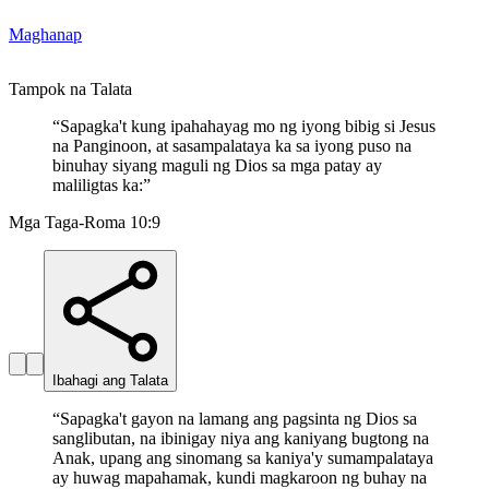
Maghanap
Tampok na Talata
“
Sapagka't kung ipahahayag mo ng iyong bibig si Jesus
na Panginoon, at sasampalataya ka sa iyong puso na
binuhay siyang maguli ng Dios sa mga patay ay
maliligtas ka:
”
Mga Taga-Roma 10:9
Ibahagi ang Talata
“
Sapagka't gayon na lamang ang pagsinta ng Dios sa
sanglibutan, na ibinigay niya ang kaniyang bugtong na
Anak, upang ang sinomang sa kaniya'y sumampalataya
ay huwag mapahamak, kundi magkaroon ng buhay na