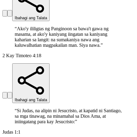
Ibahagi ang Talata
“
Ako'y ililigtas ng Panginoon sa bawa't gawa ng
masama, at ako'y kaniyang iingatan sa kaniyang
kaharian sa langit: na sumakaniya nawa ang
kaluwalhatian magpakailan man. Siya nawa.
”
2 Kay Timoteo 4:18
Ibahagi ang Talata
“
Si Judas, na alipin ni Jesucristo, at kapatid ni Santiago,
sa mga tinawag, na minamahal sa Dios Ama, at
iniingatang para kay Jesucristo:
”
Judas 1:1