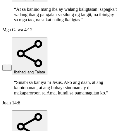
“
At sa kanino mang iba ay walang kaligtasan: sapagka't
walang ibang pangalan sa silong ng langit, na ibinigay
sa mga tao, na sukat nating ikaligtas.
”
Mga Gawa 4:12
Ibahagi ang Talata
“
Sinabi sa kaniya ni Jesus, Ako ang daan, at ang
katotohanan, at ang buhay: sinoman ay di
makaparoroon sa Ama, kundi sa pamamagitan ko.
”
Juan 14:6