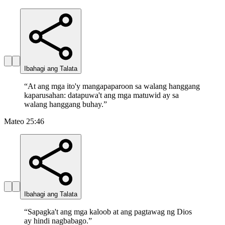
Ibahagi ang Talata
“
At ang mga ito'y mangapaparoon sa walang hanggang
kaparusahan: datapuwa't ang mga matuwid ay sa
walang hanggang buhay.
”
Mateo 25:46
Ibahagi ang Talata
“
Sapagka't ang mga kaloob at ang pagtawag ng Dios
ay hindi nagbabago.
”