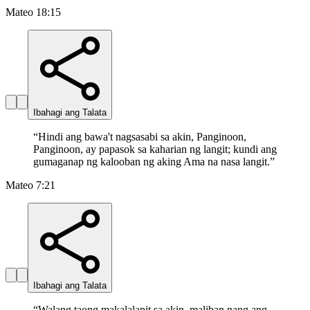
Mateo 18:15
Ibahagi ang Talata
“
Hindi ang bawa't nagsasabi sa akin, Panginoon,
Panginoon, ay papasok sa kaharian ng langit; kundi ang
gumaganap ng kalooban ng aking Ama na nasa langit.
”
Mateo 7:21
Ibahagi ang Talata
“
Walang taong makalalapit sa akin, maliban nang ang