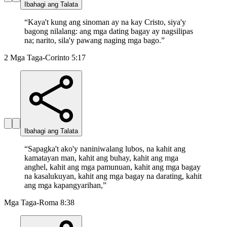
Ibahagi ang Talata
“
Kaya't kung ang sinoman ay na kay Cristo, siya'y
bagong nilalang: ang mga dating bagay ay nagsilipas
na; narito, sila'y pawang naging mga bago.
”
2 Mga Taga-Corinto 5:17
Ibahagi ang Talata
“
Sapagka't ako'y naniniwalang lubos, na kahit ang
kamatayan man, kahit ang buhay, kahit ang mga
anghel, kahit ang mga pamunuan, kahit ang mga bagay
na kasalukuyan, kahit ang mga bagay na darating, kahit
ang mga kapangyarihan,
”
Mga Taga-Roma 8:38