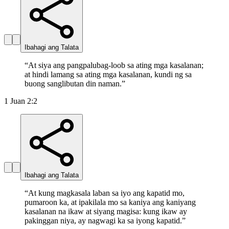
Ibahagi ang Talata
“
At siya ang pangpalubag-loob sa ating mga kasalanan;
at hindi lamang sa ating mga kasalanan, kundi ng sa
buong sanglibutan din naman.
”
1 Juan 2:2
Ibahagi ang Talata
“
At kung magkasala laban sa iyo ang kapatid mo,
pumaroon ka, at ipakilala mo sa kaniya ang kaniyang
kasalanan na ikaw at siyang magisa: kung ikaw ay
pakinggan niya, ay nagwagi ka sa iyong kapatid.
”