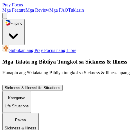
Pray Focus
Mga Feature
Mga Review
Mga FAQ
Tuklasin
Filipino
Subukan ang Pray Focus nang Libre
Mga Talata ng Bibliya Tungkol sa Sickness & Illness
Hanapin ang 50 talata ng Bibliya tungkol sa Sickness & Illness upan
Sickness & Illness
Life Situations
Kategorya
Life Situations
Paksa
Sickness & Illness