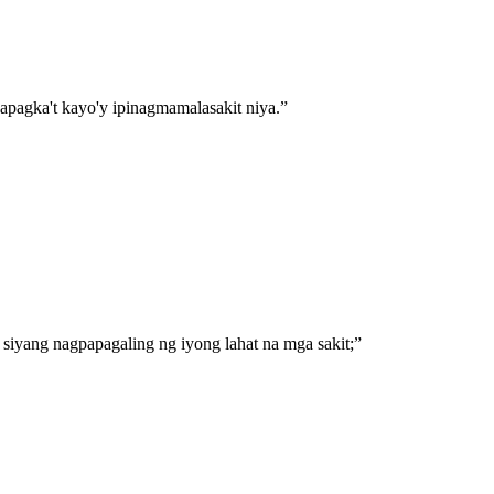
sapagka't kayo'y ipinagmamalasakit niya.
”
siyang nagpapagaling ng iyong lahat na mga sakit;
”