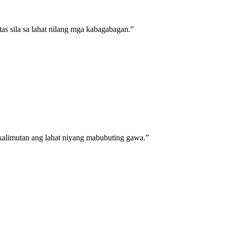
tas sila sa lahat nilang mga kabagabagan.
”
alimutan ang lahat niyang mabubuting gawa.
”