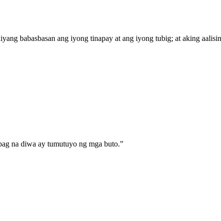
ang babasbasan ang iyong tinapay at ang iyong tubig; at aking aalisin 
bag na diwa ay tumutuyo ng mga buto.
”