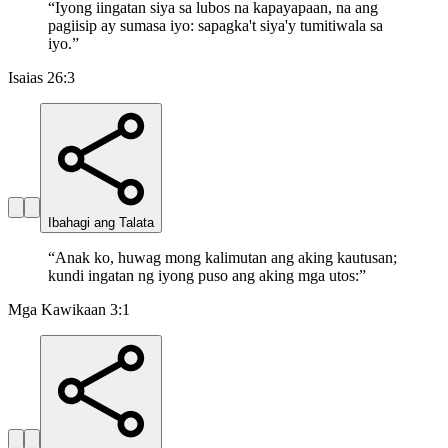
“
Iyong iingatan siya sa lubos na kapayapaan, na ang
pagiisip ay sumasa iyo: sapagka't siya'y tumitiwala sa
iyo.
”
Isaias 26:3
Ibahagi ang Talata
“
Anak ko, huwag mong kalimutan ang aking kautusan;
kundi ingatan ng iyong puso ang aking mga utos:
”
Mga Kawikaan 3:1