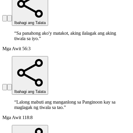
Ibahagi ang Talata
“
Sa panahong ako'y matakot, aking ilalagak ang aking
tiwala sa iyo.
”
Mga Awit 56:3
Ibahagi ang Talata
“
Lalong mabuti ang manganlong sa Panginoon kay sa
maglagak ng tiwala sa tao.
”
Mga Awit 118:8