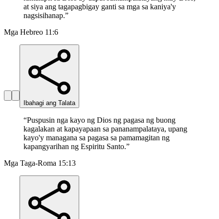
at siya ang tagapagbigay ganti sa mga sa kaniya'y
nagsisihanap.
”
Mga Hebreo 11:6
Ibahagi ang Talata
“
Puspusin nga kayo ng Dios ng pagasa ng buong
kagalakan at kapayapaan sa pananampalataya, upang
kayo'y managana sa pagasa sa pamamagitan ng
kapangyarihan ng Espiritu Santo.
”
Mga Taga-Roma 15:13