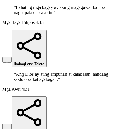
“
Lahat ng mga bagay ay aking magagawa doon sa
nagpapalakas sa akin.
”
Mga Taga-Filipos 4:13
Ibahagi ang Talata
“
Ang Dios ay ating ampunan at kalakasan, handang
saklolo sa kabagabagan.
”
Mga Awit 46:1