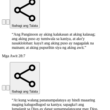
Ibahagi ang Talata
“
Ang Panginoon ay aking kalakasan at aking kalasag;
ang aking puso ay tumiwala sa kaniya, at ako'y
nasaklolohan: kaya't ang aking puso ay nagagalak na
mainam; at aking pupurihin siya ng aking awit.
”
Mga Awit 28:7
Ibahagi ang Talata
“
At kung walang pananampalataya ay hindi maaaring
maging kalugodlugod sa kaniya; sapagka't ang
lumalapit sa Dios ay dapat sumampalatayang may Dios,