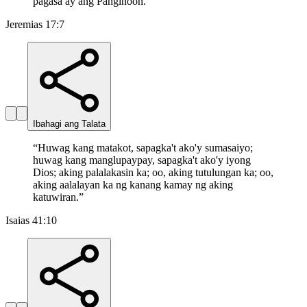
pagasa ay ang Panginoon.
”
Jeremias 17:7
Ibahagi ang Talata
“
Huwag kang matakot, sapagka't ako'y sumasaiyo;
huwag kang manglupaypay, sapagka't ako'y iyong
Dios; aking palalakasin ka; oo, aking tutulungan ka; oo,
aking aalalayan ka ng kanang kamay ng aking
katuwiran.
”
Isaias 41:10