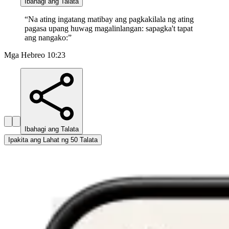
Ibahagi ang Talata
“
Na ating ingatang matibay ang pagkakilala ng ating
pagasa upang huwag magalinlangan: sapagka't tapat
ang nangako:
”
Mga Hebreo 10:23
Ibahagi ang Talata
Ipakita ang Lahat ng 50 Talata