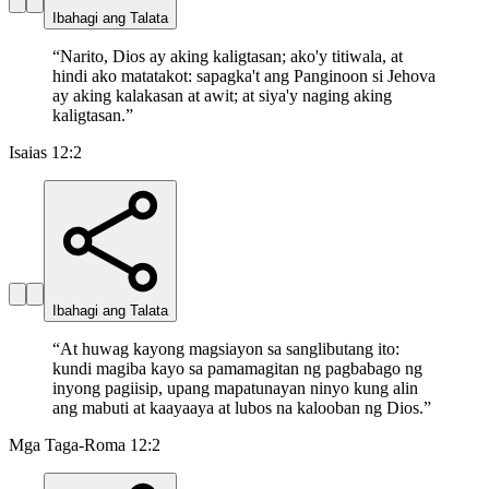
Ibahagi ang Talata
“
Narito, Dios ay aking kaligtasan; ako'y titiwala, at
hindi ako matatakot: sapagka't ang Panginoon si Jehova
ay aking kalakasan at awit; at siya'y naging aking
kaligtasan.
”
Isaias 12:2
Ibahagi ang Talata
“
At huwag kayong magsiayon sa sanglibutang ito:
kundi magiba kayo sa pamamagitan ng pagbabago ng
inyong pagiisip, upang mapatunayan ninyo kung alin
ang mabuti at kaayaaya at lubos na kalooban ng Dios.
”
Mga Taga-Roma 12:2