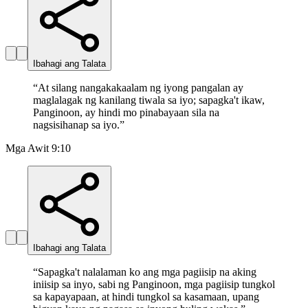
Ibahagi ang Talata
“
At silang nangakakaalam ng iyong pangalan ay
maglalagak ng kanilang tiwala sa iyo; sapagka't ikaw,
Panginoon, ay hindi mo pinabayaan sila na
nagsisihanap sa iyo.
”
Mga Awit 9:10
Ibahagi ang Talata
“
Sapagka't nalalaman ko ang mga pagiisip na aking
iniisip sa inyo, sabi ng Panginoon, mga pagiisip tungkol
sa kapayapaan, at hindi tungkol sa kasamaan, upang