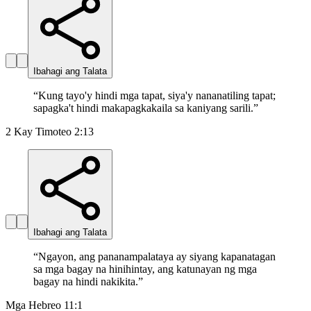
Ibahagi ang Talata
“
Kung tayo'y hindi mga tapat, siya'y nananatiling tapat;
sapagka't hindi makapagkakaila sa kaniyang sarili.
”
2 Kay Timoteo 2:13
Ibahagi ang Talata
“
Ngayon, ang pananampalataya ay siyang kapanatagan
sa mga bagay na hinihintay, ang katunayan ng mga
bagay na hindi nakikita.
”
Mga Hebreo 11:1