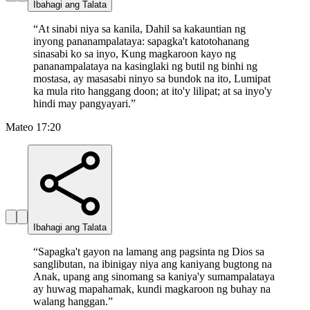
Ibahagi ang Talata
“
At sinabi niya sa kanila, Dahil sa kakauntian ng
inyong pananampalataya: sapagka't katotohanang
sinasabi ko sa inyo, Kung magkaroon kayo ng
pananampalataya na kasinglaki ng butil ng binhi ng
mostasa, ay masasabi ninyo sa bundok na ito, Lumipat
ka mula rito hanggang doon; at ito'y lilipat; at sa inyo'y
hindi may pangyayari.
”
Mateo 17:20
Ibahagi ang Talata
“
Sapagka't gayon na lamang ang pagsinta ng Dios sa
sanglibutan, na ibinigay niya ang kaniyang bugtong na
Anak, upang ang sinomang sa kaniya'y sumampalataya
ay huwag mapahamak, kundi magkaroon ng buhay na
walang hanggan.
”