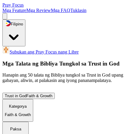
Pray Focus
Mga Feature
Mga Review
Mga FAQ
Tuklasin
Filipino
Subukan ang Pray Focus nang Libre
Mga Talata ng Bibliya Tungkol sa Trust in God
Hanapin ang 50 talata ng Bibliya tungkol sa Trust in God upang
gabayan, aliwin, at palakasin ang iyong pananampalataya.
Trust in God
Faith & Growth
Kategorya
Faith & Growth
Paksa