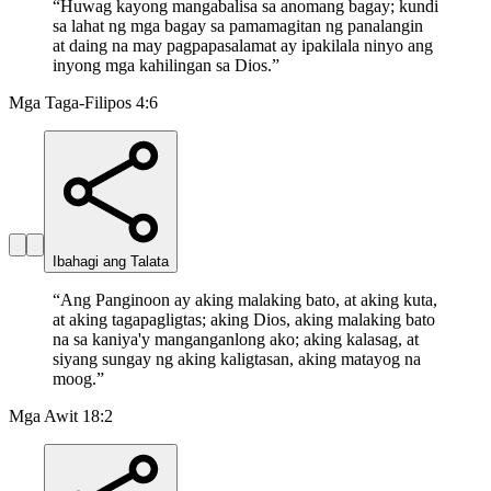
“
Huwag kayong mangabalisa sa anomang bagay; kundi
sa lahat ng mga bagay sa pamamagitan ng panalangin
at daing na may pagpapasalamat ay ipakilala ninyo ang
inyong mga kahilingan sa Dios.
”
Mga Taga-Filipos 4:6
Ibahagi ang Talata
“
Ang Panginoon ay aking malaking bato, at aking kuta,
at aking tagapagligtas; aking Dios, aking malaking bato
na sa kaniya'y manganganlong ako; aking kalasag, at
siyang sungay ng aking kaligtasan, aking matayog na
moog.
”
Mga Awit 18:2