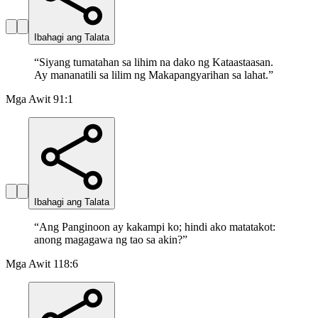
Ibahagi ang Talata
“
Siyang tumatahan sa lihim na dako ng Kataastaasan.
Ay mananatili sa lilim ng Makapangyarihan sa lahat.
”
Mga Awit 91:1
Ibahagi ang Talata
“
Ang Panginoon ay kakampi ko; hindi ako matatakot:
anong magagawa ng tao sa akin?
”
Mga Awit 118:6