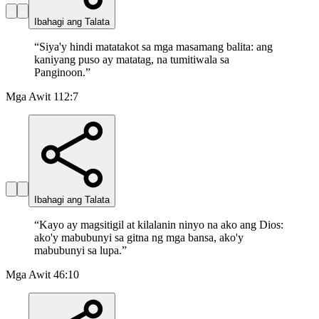
Ibahagi ang Talata
“
Siya'y hindi matatakot sa mga masamang balita: ang
kaniyang puso ay matatag, na tumitiwala sa
Panginoon.
”
Mga Awit 112:7
Ibahagi ang Talata
“
Kayo ay magsitigil at kilalanin ninyo na ako ang Dios:
ako'y mabubunyi sa gitna ng mga bansa, ako'y
mabubunyi sa lupa.
”
Mga Awit 46:10