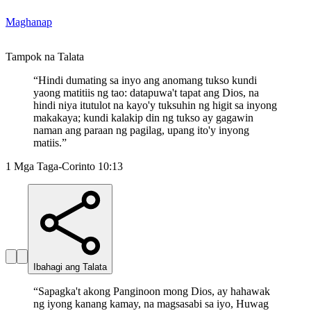
Maghanap
Tampok na Talata
“
Hindi dumating sa inyo ang anomang tukso kundi
yaong matitiis ng tao: datapuwa't tapat ang Dios, na
hindi niya itutulot na kayo'y tuksuhin ng higit sa inyong
makakaya; kundi kalakip din ng tukso ay gagawin
naman ang paraan ng pagilag, upang ito'y inyong
matiis.
”
1 Mga Taga-Corinto 10:13
Ibahagi ang Talata
“
Sapagka't akong Panginoon mong Dios, ay hahawak
ng iyong kanang kamay, na magsasabi sa iyo, Huwag