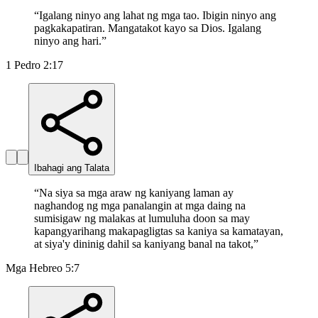
“
Igalang ninyo ang lahat ng mga tao. Ibigin ninyo ang
pagkakapatiran. Mangatakot kayo sa Dios. Igalang
ninyo ang hari.
”
1 Pedro 2:17
Ibahagi ang Talata
“
Na siya sa mga araw ng kaniyang laman ay
naghandog ng mga panalangin at mga daing na
sumisigaw ng malakas at lumuluha doon sa may
kapangyarihang makapagligtas sa kaniya sa kamatayan,
at siya'y dininig dahil sa kaniyang banal na takot,
”
Mga Hebreo 5:7