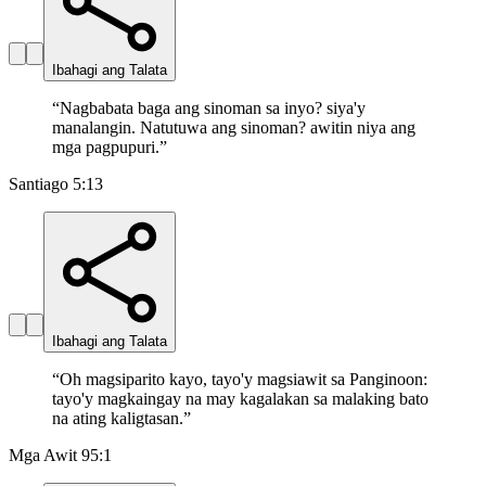
Ibahagi ang Talata
“
Nagbabata baga ang sinoman sa inyo? siya'y
manalangin. Natutuwa ang sinoman? awitin niya ang
mga pagpupuri.
”
Santiago 5:13
Ibahagi ang Talata
“
Oh magsiparito kayo, tayo'y magsiawit sa Panginoon:
tayo'y magkaingay na may kagalakan sa malaking bato
na ating kaligtasan.
”
Mga Awit 95:1