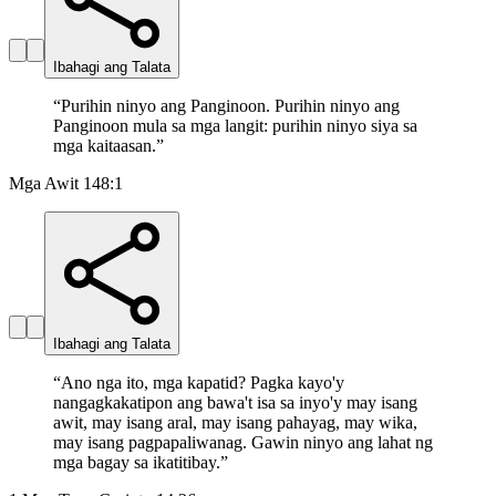
Ibahagi ang Talata
“
Purihin ninyo ang Panginoon. Purihin ninyo ang
Panginoon mula sa mga langit: purihin ninyo siya sa
mga kaitaasan.
”
Mga Awit 148:1
Ibahagi ang Talata
“
Ano nga ito, mga kapatid? Pagka kayo'y
nangagkakatipon ang bawa't isa sa inyo'y may isang
awit, may isang aral, may isang pahayag, may wika,
may isang pagpapaliwanag. Gawin ninyo ang lahat ng
mga bagay sa ikatitibay.
”