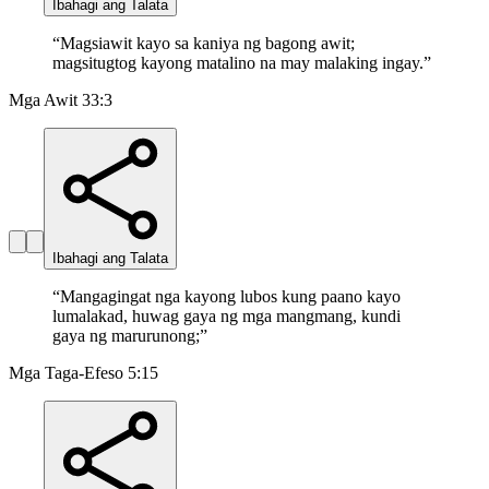
Ibahagi ang Talata
“
Magsiawit kayo sa kaniya ng bagong awit;
magsitugtog kayong matalino na may malaking ingay.
”
Mga Awit 33:3
Ibahagi ang Talata
“
Mangagingat nga kayong lubos kung paano kayo
lumalakad, huwag gaya ng mga mangmang, kundi
gaya ng marurunong;
”
Mga Taga-Efeso 5:15