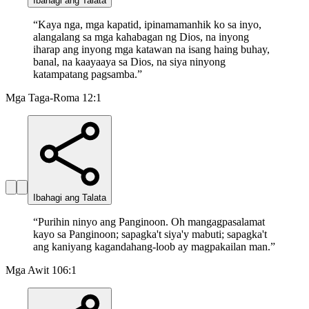
Ibahagi ang Talata
“
Kaya nga, mga kapatid, ipinamamanhik ko sa inyo,
alangalang sa mga kahabagan ng Dios, na inyong
iharap ang inyong mga katawan na isang haing buhay,
banal, na kaayaaya sa Dios, na siya ninyong
katampatang pagsamba.
”
Mga Taga-Roma 12:1
Ibahagi ang Talata
“
Purihin ninyo ang Panginoon. Oh mangagpasalamat
kayo sa Panginoon; sapagka't siya'y mabuti; sapagka't
ang kaniyang kagandahang-loob ay magpakailan man.
”
Mga Awit 106:1