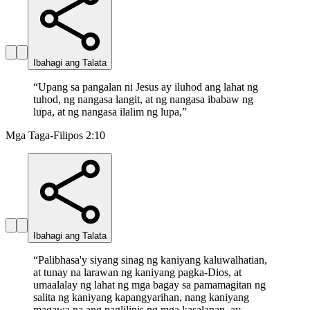
Ibahagi ang Talata
“
Upang sa pangalan ni Jesus ay iluhod ang lahat ng
tuhod, ng nangasa langit, at ng nangasa ibabaw ng
lupa, at ng nangasa ilalim ng lupa,
”
Mga Taga-Filipos 2:10
Ibahagi ang Talata
“
Palibhasa'y siyang sinag ng kaniyang kaluwalhatian,
at tunay na larawan ng kaniyang pagka-Dios, at
umaalalay ng lahat ng mga bagay sa pamamagitan ng
salita ng kaniyang kapangyarihan, nang kaniyang
magawa na ang paglilinis ng mga kasalanan, ay