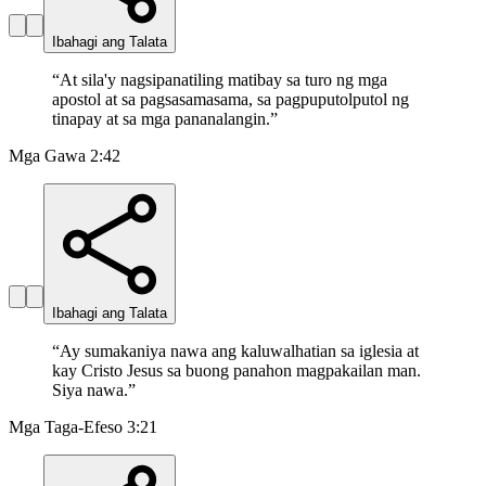
Ibahagi ang Talata
“
At sila'y nagsipanatiling matibay sa turo ng mga
apostol at sa pagsasamasama, sa pagpuputolputol ng
tinapay at sa mga pananalangin.
”
Mga Gawa 2:42
Ibahagi ang Talata
“
Ay sumakaniya nawa ang kaluwalhatian sa iglesia at
kay Cristo Jesus sa buong panahon magpakailan man.
Siya nawa.
”
Mga Taga-Efeso 3:21