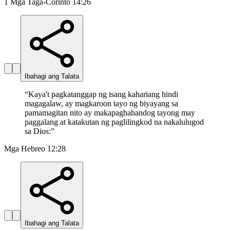
1 Mga Taga-Corinto 14:26
Ibahagi ang Talata
“
Kaya't pagkatanggap ng isang kahariang hindi
magagalaw, ay magkaroon tayo ng biyayang sa
pamamagitan nito ay makapaghahandog tayong may
paggalang at katakutan ng paglilingkod na nakalulugod
sa Dios:
”
Mga Hebreo 12:28
Ibahagi ang Talata