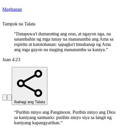
Maghanap
Tampok na Talata
“
Datapuwa't dumarating ang oras, at ngayon nga, na
sasambahin ng mga tunay na mananamba ang Ama sa
espiritu at katotohanan: sapagka't hinahanap ng Ama
ang mga gayon na maging mananamba sa kaniya.
”
Juan 4:23
Ibahagi ang Talata
“
Purihin ninyo ang Panginoon. Purihin ninyo ang Dios
sa kaniyang santuario: purihin ninyo siya sa langit ng
kaniyang kapangyarihan.
”