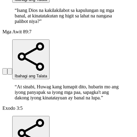
“
Isang Dios na kakilakilabot sa kapulungan ng mga
banal, at kinatatakutan ng higit sa lahat na nangasa
palibot niya?
”
Mga Awit 89:7
Ibahagi ang Talata
“
At sinabi, Huwag kang lumapit dito, hubarin mo ang
iyong panyapak sa iyong mga paa, sapagka't ang
dakong iyong kinatatayuan ay banal na lupa.
”
Exodo 3:5