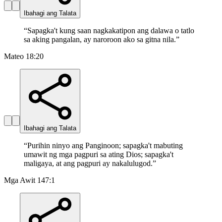
Ibahagi ang Talata
“
Sapagka't kung saan nagkakatipon ang dalawa o tatlo
sa aking pangalan, ay naroroon ako sa gitna nila.
”
Mateo 18:20
Ibahagi ang Talata
“
Purihin ninyo ang Panginoon; sapagka't mabuting
umawit ng mga pagpuri sa ating Dios; sapagka't
maligaya, at ang pagpuri ay nakalulugod.
”
Mga Awit 147:1