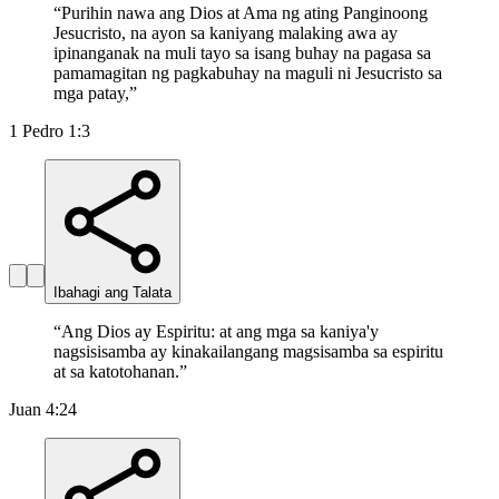
“
Purihin nawa ang Dios at Ama ng ating Panginoong
Jesucristo, na ayon sa kaniyang malaking awa ay
ipinanganak na muli tayo sa isang buhay na pagasa sa
pamamagitan ng pagkabuhay na maguli ni Jesucristo sa
mga patay,
”
1 Pedro 1:3
Ibahagi ang Talata
“
Ang Dios ay Espiritu: at ang mga sa kaniya'y
nagsisisamba ay kinakailangang magsisamba sa espiritu
at sa katotohanan.
”
Juan 4:24