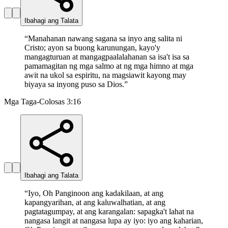
Ibahagi ang Talata
“
Manahanan nawang sagana sa inyo ang salita ni
Cristo; ayon sa buong karunungan, kayo'y
mangagturuan at mangagpaalalahanan sa isa't isa sa
pamamagitan ng mga salmo at ng mga himno at mga
awit na ukol sa espiritu, na magsiawit kayong may
biyaya sa inyong puso sa Dios.
”
Mga Taga-Colosas 3:16
Ibahagi ang Talata
“
Iyo, Oh Panginoon ang kadakilaan, at ang
kapangyarihan, at ang kaluwalhatian, at ang
pagtatagumpay, at ang karangalan: sapagka't lahat na
nangasa langit at nangasa lupa ay iyo: iyo ang kaharian,