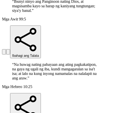
“
Ibunyi ninyo ang Panginoon nating Dios, at
magsisamba kayo sa harap ng kaniyang tungtungan;
siya'y banal.
”
Mga Awit 99:5
Ibahagi ang Talata
“
Na huwag nating pabayaan ang ating pagkakatipon,
na gaya ng ugali ng iba, kundi mangagaralan sa isa't
isa; at lalo na kung inyong namamalas na nalalapit na
ang araw.
”
Mga Hebreo 10:25