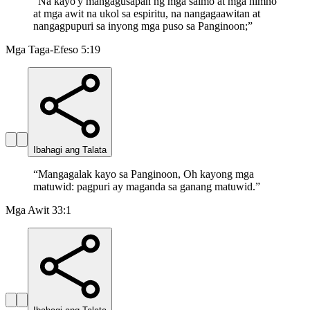
“
Na kayo'y mangagusapan ng mga salmo at mga himno
at mga awit na ukol sa espiritu, na nangagaawitan at
nangagpupuri sa inyong mga puso sa Panginoon;
”
Mga Taga-Efeso 5:19
Ibahagi ang Talata
“
Mangagalak kayo sa Panginoon, Oh kayong mga
matuwid: pagpuri ay maganda sa ganang matuwid.
”
Mga Awit 33:1